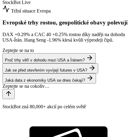
StockBot
Live
Tržní situace
Evropa
Evropské trhy rostou, geopolitické obavy polevují
DAX
+0.29%
a CAC 40
+0.25%
rostou díky naději na dohodu
USA-Írán. Hang Seng
-1.96%
klesá kvůli výprodeji čipů.
Zeptejte se na to
Proč trhy věří v dohodu mezi USA a Íránem?
Jak se před otevřením vyvíjejí futures v USA?
Jaká data z ekonomiky USA se dnes čekají?
StockBot zná 80,000+ akcií po celém světě