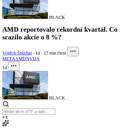
BLACK
AMD reportovalo rekordní kvartál. Co
srazilo akcie o 8 %?
Vojtěch Šplíchal
·
1d
·
17 min čtení
META
AMD
NVDA
1d
BLACK
⌘
K