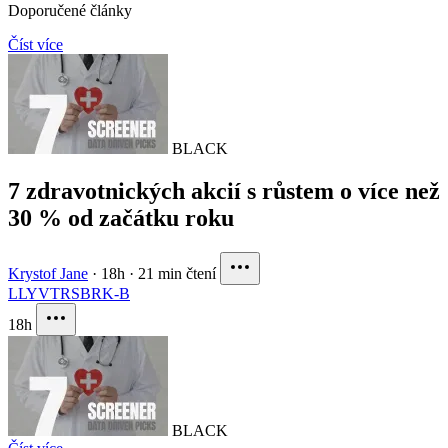
Doporučené články
Číst více
BLACK
7 zdravotnických akcií s růstem o více než
30 % od začátku roku
Krystof Jane
·
18h
·
21 min čtení
LLY
VTRS
BRK-B
18h
BLACK