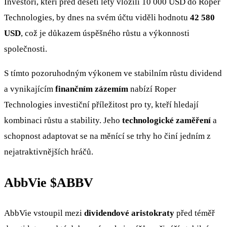
Investoři, kteří před deseti lety vložili 10 000 USD do Roper
Technologies, by dnes na svém účtu viděli hodnotu
42 580
USD
, což je důkazem úspěšného růstu a výkonnosti
společnosti.
S tímto pozoruhodným výkonem ve stabilním růstu dividend
a vynikajícím
finančním zázemím
nabízí Roper
Technologies investiční příležitost pro ty, kteří hledají
kombinaci růstu a stability. Jeho
technologické zaměření
a
schopnost adaptovat se na měnící se trhy ho činí jedním z
nejatraktivnějších hráčů.
AbbVie
$ABBV
AbbVie vstoupil mezi
dividendové aristokraty
před téměř