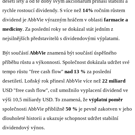
deseti lety a od té doby svým akcionářům přináší stabilní a
rychle rostoucí dividendy. S více než
14%
ročním růstem
dividend je AbbVie výrazným hráčem v oblasti
farmacie a
medicíny
. Za poslední roky se dokázal stát jedním z
nejsilnějších představitelů s dividendovými výplatami.
Být součástí
AbbVie
znamená být součástí úspěšného
příběhu růstu a výkonnosti. Společnost dokázala udržet své
tempo růstu "free cash flow"
nad 13 %
za poslední
desetiletí. Loňský rok přinesl AbbVie více než
22 miliard
USD "free cash flow", což umožnilo vyplacení dividend ve
výši 10,5 miliardy USD. To znamená, že
výplatní poměr
společnosti AbbVie přibližně
50 %
je pevně zakotven v jeho
dlouholeté historii a ukazuje schopnost udržet stabilní
dividendový výnos.