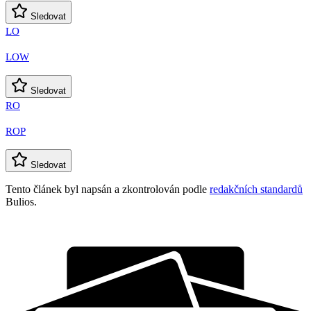
Sledovat
LO
LOW
Sledovat
RO
ROP
Sledovat
Tento článek byl napsán a zkontrolován podle
redakčních standardů
Bulios.