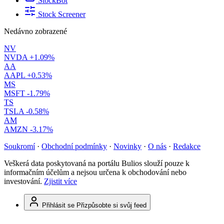
StockBot
Stock Screener
Nedávno zobrazené
NV
NVDA
+1.09%
AA
AAPL
+0.53%
MS
MSFT
-1.79%
TS
TSLA
-0.58%
AM
AMZN
-3.17%
Soukromí
·
Obchodní podmínky
·
Novinky
·
O nás
·
Redakce
Veškerá data poskytovaná na portálu Bulios slouží pouze k
informačním účelům a nejsou určena k obchodování nebo
investování.
Zjistit více
Přihlásit se
Přizpůsobte si svůj feed