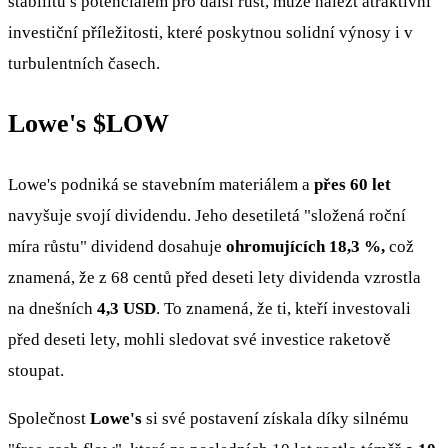
stabilitu s potenciálem pro další růst, může nalézt atraktivní
investiční příležitosti, které poskytnou solidní výnosy i v
turbulentních časech.
Lowe's
$LOW
Lowe's podniká se stavebním materiálem a
přes 60 let
navyšuje svojí dividendu. Jeho desetiletá "složená roční
míra růstu" dividend dosahuje
ohromujících 18,3 %,
což
znamená, že z 68 centů před deseti lety dividenda vzrostla
na dnešních
4,3 USD
. To znamená, že ti, kteří investovali
před deseti lety, mohli sledovat své investice raketově
stoupat.
Společnost
Lowe's
si své postavení získala díky silnému