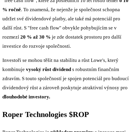
"free cash flow", které za posledních 10 let rostlo téměř
o 10
% ročně
. To znamená, že nejenže je společnost schopna
udržet své dividendové platby, ale také má potenciál pro
další růst. S "free cash flow" obvykle pohybujícím se v
rozmezí
20 % až 30 %
je zde dostatek prostoru pro další
investice do rozvoje společnosti.
Investoři se mohou těšit na stabilitu a růst Lowe's, který
kombinuje
vysoký růst dividend
s robustním finančním
zdravím. S touto společností je spojen potenciál pro budoucí
dividendový růst a zároveň poskytuje atraktivní výnosy pro
dlouhodobé investory.
Roper Technologies
$ROP