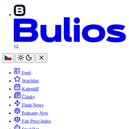
v2
Feed
Watchlist
Kalendář
Články
Flash News
Podcasty
New
Fair Price Index