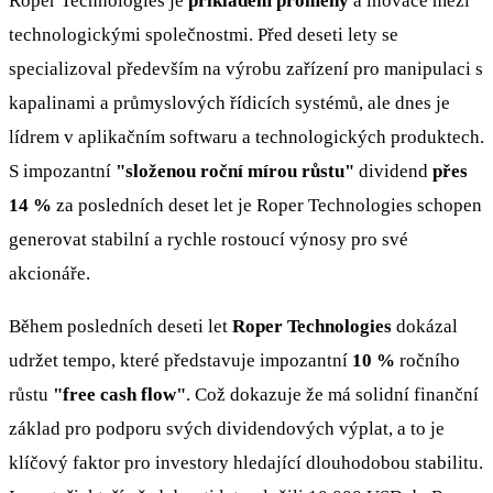
Roper Technologies je
příkladem proměny
a inovace mezi
technologickými společnostmi. Před deseti lety se
specializoval především na výrobu zařízení pro manipulaci s
kapalinami a průmyslových řídicích systémů, ale dnes je
lídrem v aplikačním softwaru a technologických produktech.
S impozantní
"složenou roční mírou růstu"
dividend
přes
14 %
za posledních deset let je Roper Technologies schopen
generovat stabilní a rychle rostoucí výnosy pro své
akcionáře.
Během posledních deseti let
Roper Technologies
dokázal
udržet tempo, které představuje impozantní
10 %
ročního
růstu
"free cash flow"
. Což dokazuje že má solidní finanční
základ pro podporu svých dividendových výplat, a to je
klíčový faktor pro investory hledající dlouhodobou stabilitu.