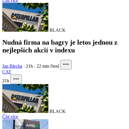
Číst více
BLACK
Nudná firma na bagry je letos jednou z
nejlepších akcií v indexu
Jan Blecha
·
21h
·
22 min čtení
CAT
21h
BLACK
Číst více