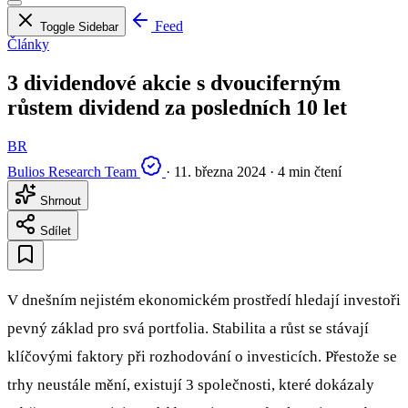
Feed
Toggle Sidebar
Články
3 dividendové akcie s dvouciferným
růstem dividend za posledních 10 let
BR
Bulios Research Team
·
11. března 2024
·
4 min čtení
Shrnout
Sdílet
V dnešním nejistém ekonomickém prostředí hledají investoři
pevný základ pro svá portfolia. Stabilita a růst se stávají
klíčovými faktory při rozhodování o investicích. Přestože se
trhy neustále mění, existují 3 společnosti, které dokázaly