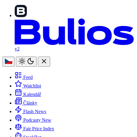
v2
Feed
Watchlist
Kalendář
Články
Flash News
Podcasty
New
Fair Price Index