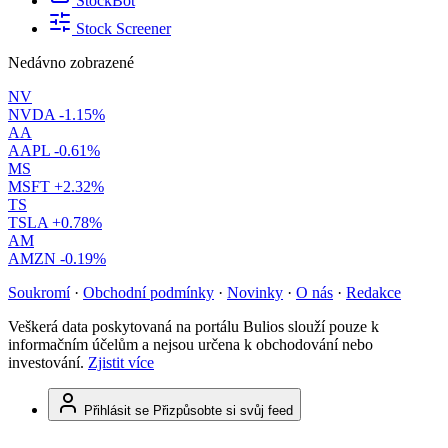
StockBot
Stock Screener
Nedávno zobrazené
NV
NVDA
-1.15%
AA
AAPL
-0.61%
MS
MSFT
+2.32%
TS
TSLA
+0.78%
AM
AMZN
-0.19%
Soukromí
·
Obchodní podmínky
·
Novinky
·
O nás
·
Redakce
Veškerá data poskytovaná na portálu Bulios slouží pouze k
informačním účelům a nejsou určena k obchodování nebo
investování.
Zjistit více
Přihlásit se
Přizpůsobte si svůj feed