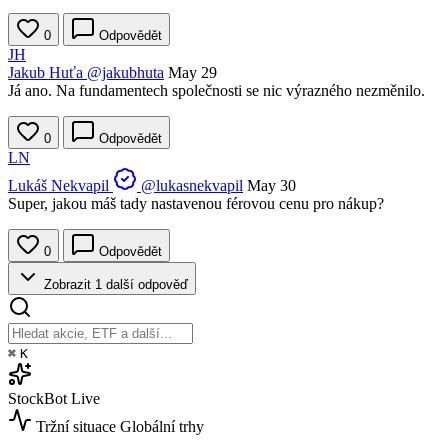
0
Odpovědět
JH
Jakub Huťa
@jakubhuta
May 29
Já ano. Na fundamentech společnosti se nic výrazného nezměnilo.
0
Odpovědět
LN
Lukáš Nekvapil
@lukasnekvapil
May 30
Super, jakou máš tady nastavenou férovou cenu pro nákup?
0
Odpovědět
Zobrazit 1 další odpověď
⌘
K
StockBot
Live
Tržní situace
Globální trhy