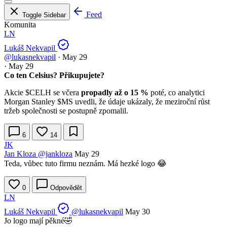
Feed
Toggle Sidebar
Komunita
LN
Lukáš Nekvapil
@lukasnekvapil
·
May 29
·
May 29
Co ten Celsius? Přikupujete?
Akcie
$CELH
se včera
propadly až o 15 %
poté, co analytici
Morgan Stanley
$MS
uvedli, že údaje ukázaly, že meziroční růst
tržeb společnosti se postupně zpomalil.
6
14
JK
Jan Kloza
@jankloza
May 29
Teda, vůbec tuto firmu neznám. Má hezké logo 😂
0
Odpovědět
LN
Lukáš Nekvapil
@lukasnekvapil
May 30
Jo logo mají pěkné🤣