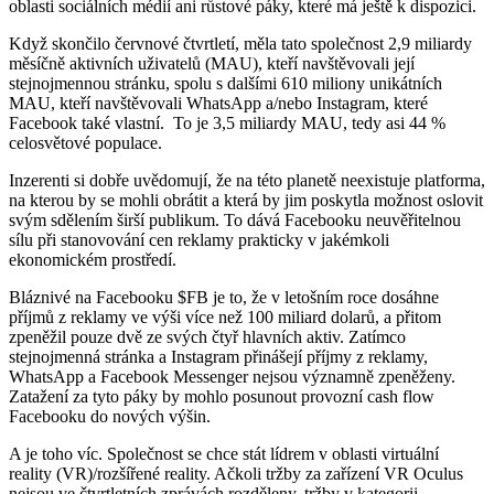
oblasti sociálních médií ani růstové páky, které má ještě k dispozici.
Když skončilo červnové čtvrtletí, měla tato společnost 2,9 miliardy
měsíčně aktivních uživatelů (MAU), kteří navštěvovali její
stejnojmennou stránku, spolu s dalšími 610 miliony unikátních
MAU, kteří navštěvovali WhatsApp a/nebo Instagram, které
Facebook také vlastní. To je 3,5 miliardy MAU, tedy asi 44 %
celosvětové populace.
Inzerenti si dobře uvědomují, že na této planetě neexistuje platforma,
na kterou by se mohli obrátit a která by jim poskytla možnost oslovit
svým sdělením širší publikum. To dává Facebooku neuvěřitelnou
sílu při stanovování cen reklamy prakticky v jakémkoli
ekonomickém prostředí.
Bláznivé na Facebooku
$FB
je to, že v letošním roce dosáhne
příjmů z reklamy ve výši více než 100 miliard dolarů, a přitom
zpeněžil pouze dvě ze svých čtyř hlavních aktiv. Zatímco
stejnojmenná stránka a Instagram přinášejí příjmy z reklamy,
WhatsApp a Facebook Messenger nejsou významně zpeněženy.
Zatažení za tyto páky by mohlo posunout provozní cash flow
Facebooku do nových výšin.
A je toho víc. Společnost se chce stát lídrem v oblasti virtuální
reality (VR)/rozšířené reality. Ačkoli tržby za zařízení VR Oculus
nejsou ve čtvrtletních zprávách rozděleny, tržby v kategorii