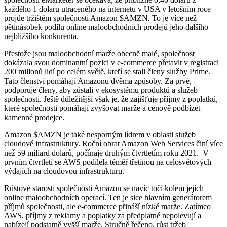
každého 1 dolaru utraceného na internetu v USA v letošním roce
projde tržištěm společnosti Amazon
$AMZN
. To je více než
pětinásobek podílu online maloobchodních prodejů jeho dalšího
nejbližšího konkurenta.
Přestože jsou maloobchodní marže obecně malé, společnost
dokázala svou dominantní pozici v e-commerce přetavit v registraci
200 milionů lidí po celém světě, kteří se stali členy služby Prime.
Tato členství pomáhají Amazonu dvěma způsoby. Za prvé,
podporuje členy, aby zůstali v ekosystému produktů a služeb
společnosti. Ještě důležitější však je, že zajišťuje příjmy z poplatků,
které společnosti pomáhají zvyšovat marže a cenově podbízet
kamenné prodejce.
Amazon
$AMZN
je také nesporným lídrem v oblasti služeb
cloudové infrastruktury. Roční obrat Amazon Web Services činí více
než 59 miliard dolarů, počínaje druhým čtvrtletím roku 2021. V
prvním čtvrtletí se AWS podílela téměř třetinou na celosvětových
výdajích na cloudovou infrastrukturu.
Růstové starosti společnosti Amazon se navíc točí kolem jejích
online maloobchodních operací. Ten je sice hlavním generátorem
příjmů společnosti, ale e-commerce přináší nízké marže. Zatímco
AWS, příjmy z reklamy a poplatky za předplatné nepolevují a
nabízejí podstatně vyšší marže. Stručně řečeno, růst tržeb