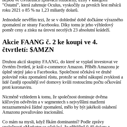
"Ostatní", která zahrnuje Oculus, vyskočily za prvních šest měsíců
roku 2021 o 85 % na 1,23 miliardy dolarů.
Jednoduše nevěřím tezi, že se v dohledné době dočkáme výrazného
zpomalení ze strany Facebooku. Díky tomu je jeho výhledový
poměr ceny a zisku na úrovni necelých 23 absolutní krádeží.
Akcie FAANG č. 2 ke koupi ve 4.
čtvrtletí:
$AMZN
Druhou akcií skupiny FAANG, do které se vyplatí investovat ve
čtvrtém čtvrtletí, je král e-commerce Amazon. Příběh Amazonu je
úplně stejný jako u Facebooku. Společnost očekává ve druhé
polovině roku zpomalení růstu, protože se mění nákupní zvyklosti a
lidé častěji opouštějí své domovy kvůli rostoucímu počtu očkování
proti koronaviru.
Nicméně vzhledem k tomu, že společnost dominuje dvěma
klíčovým odvětvím a v segmentech s nejvyššími maržemi
nezaznamenává žádné zpomalení, mělo by být jakékoli oslabení
Amazonu považováno iracionální.
Co mám na mysli, když říkám dominantní? Podle zprávy
společnosti eMarketer se očekává, že přibližně 0,40 dolaru z