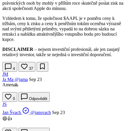
právnických osob by mohly v příštím roce skutečně poslat zisk na
akcii společnosti Apple do mínusu.
Vzhledem k tomu, že společnost
$AAPL
je v poměru ceny k
tržbám, ceny k zisku a ceny k peněžním tokům oceněna výrazně
nad svými pětiletými průměry, vypadá to na dobrou sázku na
retrakci a nabídku atraktivnějšího vstupního bodu pro budoucí
kupce.
DISCLAIMER
– nejsem investiční profesionál, ale jen zaujatý
retailový investor, takže se nejedná o investiční doporučení.
4
37
JM
Ja Ma
@jama
Sep 23
Amen🙏
0
Odpovědět
JS
Jan Švach
@jansvach
Sep 23
😄👍