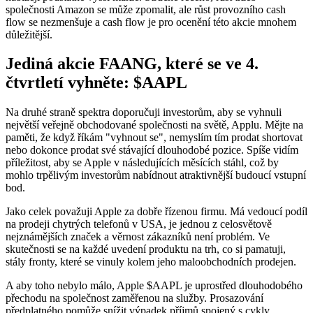
společnosti Amazon se může zpomalit, ale růst provozního cash
flow se nezmenšuje a cash flow je pro ocenění této akcie mnohem
důležitější.
Jediná akcie FAANG, které se ve 4.
čtvrtletí vyhněte:
$AAPL
Na druhé straně spektra doporučuji investorům, aby se vyhnuli
největší veřejně obchodované společnosti na světě, Applu. Mějte na
paměti, že když říkám "vyhnout se", nemyslím tím prodat shortovat
nebo dokonce prodat své stávající dlouhodobé pozice. Spíše vidím
příležitost, aby se Apple v následujících měsících stáhl, což by
mohlo trpělivým investorům nabídnout atraktivnější budoucí vstupní
bod.
Jako celek považuji Apple za dobře řízenou firmu. Má vedoucí podíl
na prodeji chytrých telefonů v USA, je jednou z celosvětově
nejznámějších značek a věrnost zákazníků není problém. Ve
skutečnosti se na každé uvedení produktu na trh, co si pamatuji,
stály fronty, které se vinuly kolem jeho maloobchodních prodejen.
A aby toho nebylo málo, Apple
$AAPL
je uprostřed dlouhodobého
přechodu na společnost zaměřenou na služby. Prosazování
předplatného pomůže snížit výpadek příjmů spojený s cykly