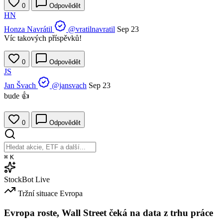
0
Odpovědět
HN
Honza Navrátil
@vratilnavratil
Sep 23
Víc takových příspěvků!
0
Odpovědět
JS
Jan Švach
@jansvach
Sep 23
bude 👍
0
Odpovědět
⌘
K
StockBot
Live
Tržní situace
Evropa
Evropa roste, Wall Street čeká na data z trhu práce