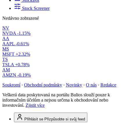
StockBot
Stock Screener
Nedávno zobrazené
NV
NVDA
-1.15%
AA
AAPL
-0.61%
MS
MSFT
+2.32%
TS
TSLA
+0.78%
AM
AMZN
-0.19%
Soukromí
·
Obchodní podmínky
·
Novinky
·
O nás
·
Redakce
Veškerá data poskytovaná na portálu Bulios slouží pouze k
informačním účelům a nejsou určena k obchodování nebo
investování.
Zjistit více
Přihlásit se
Přizpůsobte si svůj feed