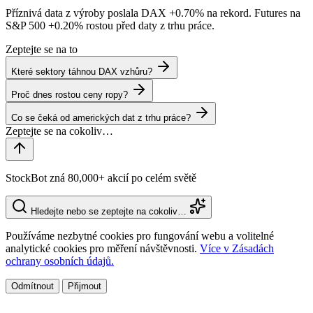
Příznivá data z výroby poslala DAX
+0.70%
na rekord. Futures na
S&P 500
+0.20%
rostou před daty z trhu práce.
Zeptejte se na to
Které sektory táhnou DAX vzhůru?
Proč dnes rostou ceny ropy?
Co se čeká od amerických dat z trhu práce?
StockBot zná 80,000+ akcií po celém světě
Hledejte nebo se zeptejte na cokoliv…
Používáme nezbytné cookies pro fungování webu a volitelné
analytické cookies pro měření návštěvnosti.
Více v Zásadách
ochrany osobních údajů.
Odmítnout
Přijmout