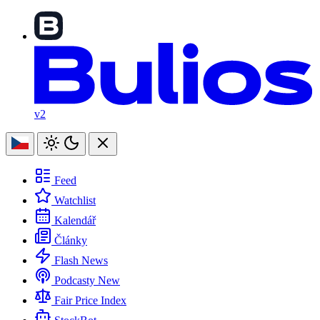
v2
Feed
Watchlist
Kalendář
Články
Flash News
Podcasty
New
Fair Price Index