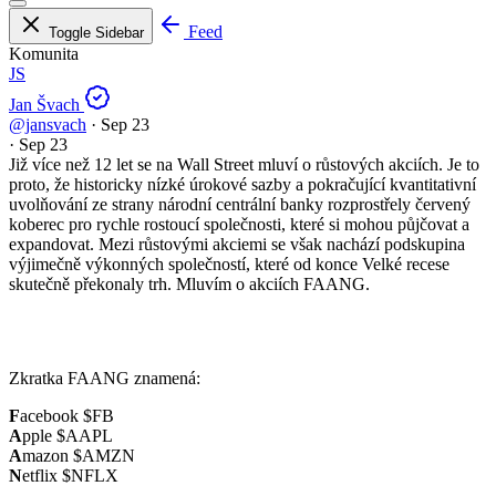
Feed
Toggle Sidebar
Komunita
JS
Jan Švach
@jansvach
·
Sep 23
·
Sep 23
Již více než 12 let se na Wall Street mluví o růstových akciích. Je to
proto, že historicky nízké úrokové sazby a pokračující kvantitativní
uvolňování ze strany národní centrální banky rozprostřely červený
koberec pro rychle rostoucí společnosti, které si mohou půjčovat a
expandovat. Mezi růstovými akciemi se však nachází podskupina
výjimečně výkonných společností, které od konce Velké recese
skutečně překonaly trh. Mluvím o akciích FAANG.
Zkratka FAANG znamená:
F
acebook
$FB
A
pple
$AAPL
A
mazon
$AMZN
N
etflix
$NFLX