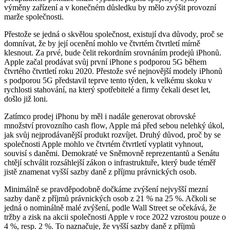
výměny zařízení a v konečném důsledku by mělo zvýšit provozní
marže společnosti.
Přestože se jedná o skvělou společnost, existují dva důvody, proč se
domnívat, že by její ocenění mohlo ve čtvrtém čtvrtletí mírně
klesnout. Za prvé, bude čelit rekordním srovnáním prodejů iPhonů.
Apple začal prodávat svůj první iPhone s podporou 5G během
čtvrtého čtvrtletí roku 2020. Přestože své nejnovější modely iPhonů
s podporou 5G představil teprve tento týden, k velkému skoku v
rychlosti stahování, na který spotřebitelé a firmy čekali deset let,
došlo již loni.
Zatímco prodej iPhonu by měl i nadále generovat obrovské
množství provozního cash flow, Apple má před sebou nelehký úkol,
jak svůj nejprodávanější produkt rozvíjet. Druhý důvod, proč by se
společnosti Apple mohlo ve čtvrtém čtvrtletí vyplatit vyhnout,
souvisí s daněmi. Demokraté ve Sněmovně reprezentantů a Senátu
chtějí schválit rozsáhlejší zákon o infrastruktuře, který bude téměř
jistě znamenat vyšší sazby daně z příjmu právnických osob.
Minimálně se pravděpodobně dočkáme zvýšení nejvyšší mezní
sazby daně z příjmů právnických osob z 21 % na 25 %. Ačkoli se
jedná o nominálně malé zvýšení, podle Wall Street se očekává, že
tržby a zisk na akcii společnosti Apple v roce 2022 vzrostou pouze o
4 %, resp. 2 %. To naznačuje, že vyšší sazby daně z příjmů