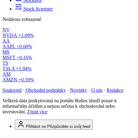
StockBot
Stock Screener
Nedávno zobrazené
NV
NVDA
+1.09%
AA
AAPL
+0.60%
MS
MSFT
+0.16%
TS
TSLA
+1.94%
AM
AMZN
+0.59%
Soukromí
·
Obchodní podmínky
·
Novinky
·
O nás
·
Redakce
Veškerá data poskytovaná na portálu Bulios slouží pouze k
informačním účelům a nejsou určena k obchodování nebo
investování.
Zjistit více
Přihlásit se
Přizpůsobte si svůj feed