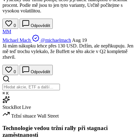
procent. Podle mě jsou to jen tyto varianty, Určitě počítejme s
vysokou volatilitou.
0
Odpovědět
MM
Michael Mach
@michaelmach
Aug 19
Já mám nákupku lehce přes 130 USD. Držím, ale nepřikupuju. Jen
mě teď trochu vylekalo, že Buffett se této akcie v Q2 kompletně
zbavil.
0
Odpovědět
⌘
K
StockBot
Live
Tržní situace
Wall Street
Technologie vedou tržní rally při stagnaci
zaměstnanosti