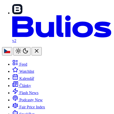
v2
Feed
Watchlist
Kalendář
Články
Flash News
Podcasty
New
Fair Price Index