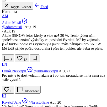
Feed
Toggle Sidebar
Komunita
AM
Adam Musil
@adammusil
·
Aug 19
·
Aug 19
Akcie
$SNOW
letos klesly o více než 30 %. Tento týden nám
společnost oznámí výsledky za poslední čtvrtletí. Mě by zajímalo,
jaké budou podle vás výsledky a jakou máte nákupku pro SNOW.
Mě totiž přijde pořád dost drahá i přes ten pokles, ale třeba se pletu.
3
12
LN
Lukáš Nekvapil
@lukasnekvapil
Aug 22
Pro mě je to dost volatilní akcie a i po tom propadu se mi ta cena zdá
stále vysoká.
0
Odpovědět
KJ
Krystof Jane
@krystofjane
Aug 20
Výsledky buď firmu potopí, nebo její akcie nakopnou o několik