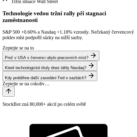
Tržní situace
Wall Street
Technologie vedou tržní rally při stagnaci
zaměstnanosti
S&P 500
+0.60%
a Nasdaq
+1.18%
vzrostly. Nečekaný červencový
pokles míst podpořil sázky na nižší sazby.
Zeptejte se na to
Proč v USA v červenci ubylo pracovních míst?
Které technologické tituly dnes táhly Nasdaq?
Kdy proběhne další zasedání Fed o sazbách?
StockBot zná 80,000+ akcií po celém světě