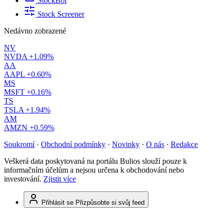
StockBot
Stock Screener
Nedávno zobrazené
NV
NVDA
+1.09%
AA
AAPL
+0.60%
MS
MSFT
+0.16%
TS
TSLA
+1.94%
AM
AMZN
+0.59%
Soukromí
·
Obchodní podmínky
·
Novinky
·
O nás
·
Redakce
Veškerá data poskytovaná na portálu Bulios slouží pouze k
informačním účelům a nejsou určena k obchodování nebo
investování.
Zjistit více
Přihlásit se
Přizpůsobte si svůj feed