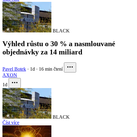
BLACK
Výhled růstu o 30 % a nasmlouvané
objednávky za 14 miliard
Pavel Botek
·
1d
·
16 min čtení
AXON
1d
BLACK
Číst více