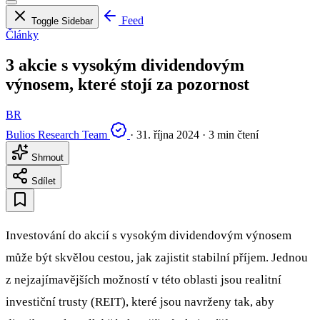
Feed
Toggle Sidebar
Články
3 akcie s vysokým dividendovým
výnosem, které stojí za pozornost
BR
Bulios Research Team
·
31. října 2024
·
3 min čtení
Shrnout
Sdílet
Investování do akcií s vysokým dividendovým výnosem
může být skvělou cestou, jak zajistit stabilní příjem. Jednou
z nejzajímavějších možností v této oblasti jsou realitní
investiční trusty (REIT), které jsou navrženy tak, aby