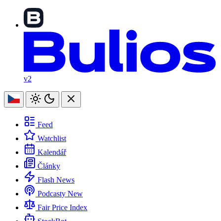
v2
Feed
Watchlist
Kalendář
Články
Flash News
Podcasty
New
Fair Price Index