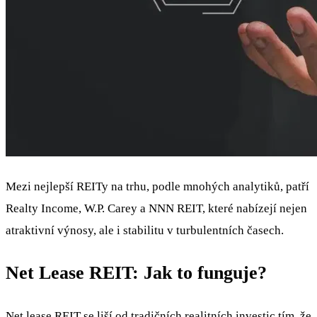
Mezi nejlepší REITy na trhu, podle mnohých analytiků, patří
Realty Income, W.P. Carey a NNN REIT, které nabízejí nejen
atraktivní výnosy, ale i stabilitu v turbulentních časech.
Net Lease REIT: Jak to funguje?
Net lease REIT se liší od tradičních realitních investic tím, že