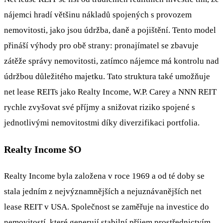
nájemci hradí většinu nákladů spojených s provozem
nemovitosti, jako jsou údržba, daně a pojištění. Tento model
přináší výhody pro obě strany: pronajímatel se zbavuje
zátěže správy nemovitosti, zatímco nájemce má kontrolu nad
údržbou důležitého majetku. Tato struktura také umožňuje
net lease REITs jako Realty Income, W.P. Carey a NNN REIT
rychle zvyšovat své příjmy a snižovat riziko spojené s
jednotlivými nemovitostmi díky diverzifikaci portfolia.
Realty Income
$O
Realty Income byla založena v roce 1969 a od té doby se
stala jedním z nejvýznamnějších a nejuznávanějších net
lease REIT v USA. Společnost se zaměřuje na investice do
nemovitostí, které generují stabilní příjem prostřednictvím