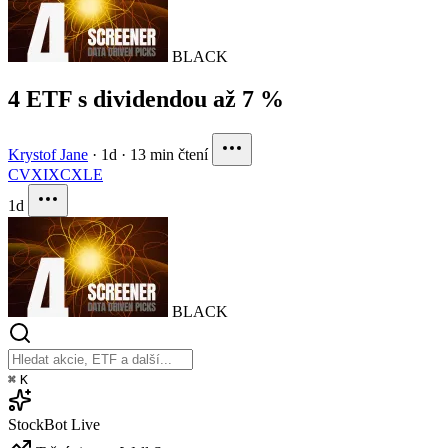
BLACK
4 ETF s dividendou až 7 %
Krystof Jane
·
1d
·
13 min čtení
CVX
IXC
XLE
1d
BLACK
⌘
K
StockBot
Live