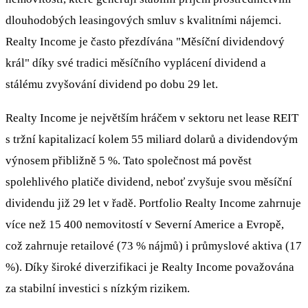
dlouhodobých leasingových smluv s kvalitními nájemci.
Realty Income je často přezdívána "Měsíční dividendový
král" díky své tradici měsíčního vyplácení dividend a
stálému zvyšování dividend po dobu 29 let.
Realty Income je největším hráčem v sektoru net lease REIT
s tržní kapitalizací kolem 55 miliard dolarů a dividendovým
výnosem přibližně 5 %. Tato společnost má pověst
spolehlivého platiče dividend, neboť zvyšuje svou měsíční
dividendu již 29 let v řadě. Portfolio Realty Income zahrnuje
více než 15 400 nemovitostí v Severní Americe a Evropě,
což zahrnuje retailové (73 % nájmů) i průmyslové aktiva (17
%). Díky široké diverzifikaci je Realty Income považována
za stabilní investici s nízkým rizikem.