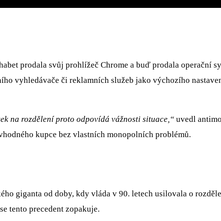
habet prodala svůj prohlížeč Chrome a buď prodala operační sy
ního vyhledávače či reklamních služeb jako výchozího nastaven
k na rozdělení proto odpovídá vážnosti situace,“
uvedl antimo
 vhodného kupce bez vlastních monopolních problémů.
ého giganta od doby, kdy vláda v 90. letech usilovala o rozděl
 se tento precedent zopakuje.