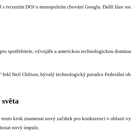
il s tvrzením DOJ o monopolním chování Googlu. Další fáze so
ro spotřebitele, vývojáře a americkou technologickou dominanc
“
řekl Neil Chilson, bývalý technologický poradce Federální o
 světa
y tento krok znamenat nový začátek pro konkurenci v oblasti 
dostat nový impulz.