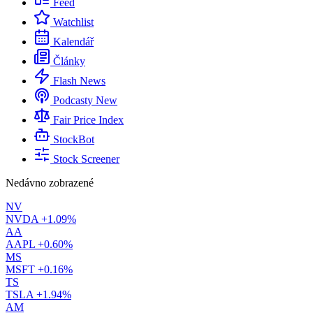
Feed
Watchlist
Kalendář
Články
Flash News
Podcasty
New
Fair Price Index
StockBot
Stock Screener
Nedávno zobrazené
NV
NVDA
+1.09%
AA
AAPL
+0.60%
MS
MSFT
+0.16%
TS
TSLA
+1.94%
AM