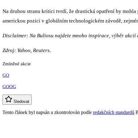
Na druhou stranu kritici tvrdí, že drastická opatření by mohl
americkou pozici v globálním technologickém závodě, zejmén
Disclaimer: Na Buliosu najdete mnoho inspirace, výběr akcií a
Zdroj: Yahoo, Reuters.
Zmíněné akcie
GO
GOOG
Sledovat
Tento článek byl napsán a zkontrolován podle
redakčních standardů
B