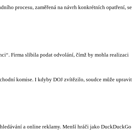
udního procesu, zaměřená na návrh konkrétních opatření, se
i“. Firma slíbila podat odvolání, čímž by mohla realizaci
bchodní komise. I kdyby DOJ zvítězilo, soudce může upravit
vyhledávání a online reklamy. Menší hráči jako DuckDuckGo