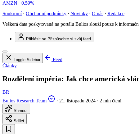
AMZN
+0.59%
Soukromí
·
Obchodní podmínky
·
Novinky
·
O nás
·
Redakce
Veškerá data poskytovaná na portálu Bulios slouží pouze k informač
Přihlásit se
Přizpůsobte si svůj feed
Feed
Toggle Sidebar
Články
Rozdělení impéria: Jak chce americká vlá
BR
Bulios Research Team
·
21. listopadu 2024
·
2 min čtení
Shrnout
Sdílet