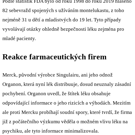
Podle statistik FDA bylo od roku 1998 do roku 2019 hlášeno
82 sebevražd spojených s užíváním montelukastu, z toho
nejméně 31 u dětí a mladistvých do 19 let. Tyto případy
vyvolávají otázky ohledně bezpečnosti léku zejména pro
mladé pacienty.
Reakce farmaceutických firem
Merck, původní výrobce Singulairu, ani jeho odnož
Organon, která nyní lék distribuuje, dosud neuznaly zásadní
pochybení. Organon uvedl, že štítek léku obsahuje
odpovídající informace o jeho rizicích a výhodách. Mezitím
ale proti Mercku probíhají soudní spory, které tvrdí, že firma
již z počátečního výzkumu věděla o možném vlivu léku na
psychiku, ale tyto informace minimalizovala.