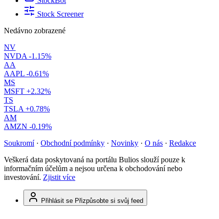
StockBot
Stock Screener
Nedávno zobrazené
NV
NVDA
-1.15%
AA
AAPL
-0.61%
MS
MSFT
+2.32%
TS
TSLA
+0.78%
AM
AMZN
-0.19%
Soukromí
·
Obchodní podmínky
·
Novinky
·
O nás
·
Redakce
Veškerá data poskytovaná na portálu Bulios slouží pouze k
informačním účelům a nejsou určena k obchodování nebo
investování.
Zjistit více
Přihlásit se
Přizpůsobte si svůj feed