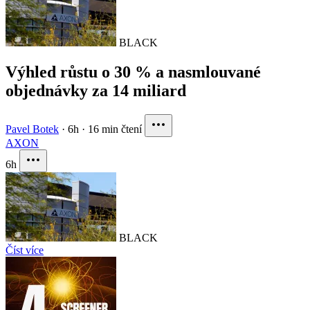
BLACK
Výhled růstu o 30 % a nasmlouvané
objednávky za 14 miliard
Pavel Botek
·
6h
·
16 min čtení
AXON
6h
BLACK
Číst více