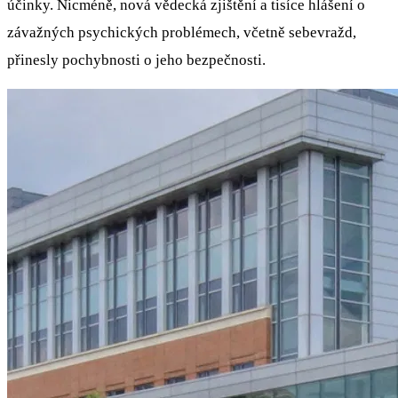
účinky. Nicméně, nová vědecká zjištění a tisíce hlášení o
závažných psychických problémech, včetně sebevražd,
přinesly pochybnosti o jeho bezpečnosti.