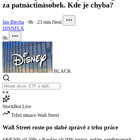
za patnáctinásobek. Kde je chyba?
Jan Blecha
·
9h
·
23 min čtení
DIS
NFLX
9h
BLACK
⌘
K
StockBot
Live
Tržní situace
Wall Street
Wall Street roste po slabé zprávě z trhu práce
S&P 500
+0.20%
a Nasdaq
+0.50%
rostou, pokles zaměstnanosti