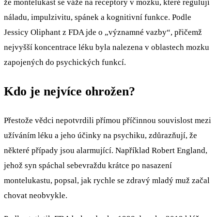
že montelukast se váže na receptory v mozku, které regulují
náladu, impulzivitu, spánek a kognitivní funkce. Podle
Jessicy Oliphant z FDA jde o „významné vazby“, přičemž
nejvyšší koncentrace léku byla nalezena v oblastech mozku
zapojených do psychických funkcí.
Kdo je nejvíce ohrožen?
Přestože vědci nepotvrdili přímou příčinnou souvislost mezi
užíváním léku a jeho účinky na psychiku, zdůrazňují, že
některé případy jsou alarmující. Například Robert England,
jehož syn spáchal sebevraždu krátce po nasazení
montelukastu, popsal, jak rychle se zdravý mladý muž začal
chovat neobvykle.