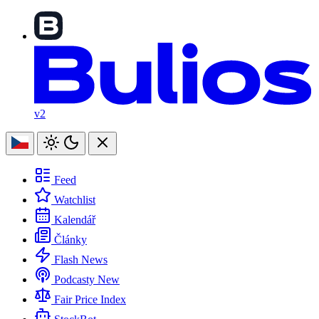
v2
Feed
Watchlist
Kalendář
Články
Flash News
Podcasty
New
Fair Price Index