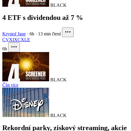
BLACK
4 ETF s dividendou až 7 %
Krystof Jane
·
6h
·
13 min čtení
CVX
IXC
XLE
6h
BLACK
Číst více
BLACK
Rekordní parky, ziskový streaming, akcie