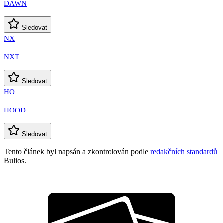
DAWN
Sledovat
NX
NXT
Sledovat
HO
HOOD
Sledovat
Tento článek byl napsán a zkontrolován podle
redakčních standardů
Bulios.