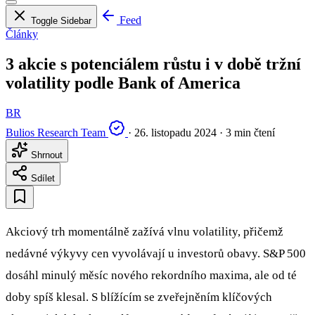
Feed
Toggle Sidebar
Články
3 akcie s potenciálem růstu i v době tržní
volatility podle Bank of America
BR
Bulios Research Team
·
26. listopadu 2024
·
3 min čtení
Shrnout
Sdílet
Akciový trh momentálně zažívá vlnu volatility, přičemž
nedávné výkyvy cen vyvolávají u investorů obavy. S&P 500
dosáhl minulý měsíc nového rekordního maxima, ale od té
doby spíš klesal. S blížícím se zveřejněním klíčových