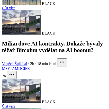
BLACK
Číst více
BLACK
Miliardové AI kontrakty. Dokáže bývalý
těžař Bitcoinu vydělat na AI boomu?
Vojtěch Šplíchal
·
2h
·
18 min čtení
MSFT
AMD
CIFR
2h
BLACK
Číst více