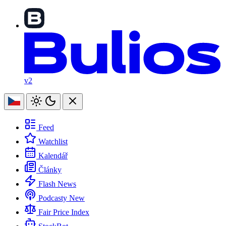
v2
Feed
Watchlist
Kalendář
Články
Flash News
Podcasty
New
Fair Price Index