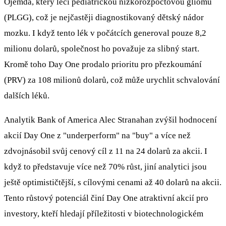
Ojemda, který léčí pediatrickou nízkorozpočtovou gliomu
(PLGG), což je nejčastěji diagnostikovaný dětský nádor
mozku. I když tento lék v počátcích generoval pouze 8,2
milionu dolarů, společnost ho považuje za slibný start.
Kromě toho Day One prodalo prioritu pro přezkoumání
(PRV) za 108 milionů dolarů, což může urychlit schvalování
dalších léků.
Analytik Bank of America Alec Stranahan zvýšil hodnocení
akcií Day One z "underperform" na "buy" a více než
zdvojnásobil svůj cenový cíl z 11 na 24 dolarů za akcii. I
když to představuje více než 70% růst, jiní analytici jsou
ještě optimističtější, s cílovými cenami až 40 dolarů na akcii.
Tento růstový potenciál činí Day One atraktivní akcií pro
investory, kteří hledají příležitosti v biotechnologickém