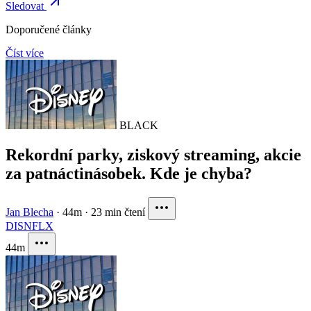
Sledovat
Doporučené články
Číst více
BLACK
Rekordní parky, ziskový streaming, akcie
za patnáctinásobek. Kde je chyba?
Jan Blecha
·
44m
·
23 min čtení
DIS
NFLX
44m