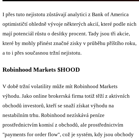
I přes tuto nejistotu zůstávají analytici z Bank of America
optimističtí ohledně vývoje některých akcií, které podle nich
mají potenciál růstu o desítky procent. Tady jsou tři akcie,
které by mohly přinést značné zisky v průběhu příštího roku,
a to i přes současnou tržní nejistotu.
Robinhood Markets
$HOOD
V době tržní volatility může mít Robinhood Markets
výhodu. Jako online brokerská firma totiž těží z aktivních
obchodů investorů, kteří se snaží získat výhodu na
nestabilním trhu. Robinhood nezískává peníze
prostřednictvím komisí z obchodů, ale prostřednictvím
"payments for order flow", což je systém, kdy jsou obchody