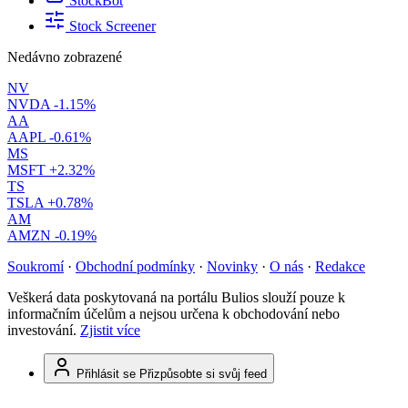
StockBot
Stock Screener
Nedávno zobrazené
NV
NVDA
-1.15%
AA
AAPL
-0.61%
MS
MSFT
+2.32%
TS
TSLA
+0.78%
AM
AMZN
-0.19%
Soukromí
·
Obchodní podmínky
·
Novinky
·
O nás
·
Redakce
Veškerá data poskytovaná na portálu Bulios slouží pouze k
informačním účelům a nejsou určena k obchodování nebo
investování.
Zjistit více
Přihlásit se
Přizpůsobte si svůj feed