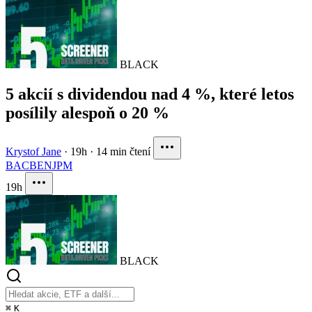
BLACK
5 akcií s dividendou nad 4 %, které letos
posílily alespoň o 20 %
Krystof Jane
·
19h
·
14 min čtení
BAC
BEN
JPM
19h
BLACK
⌘
K