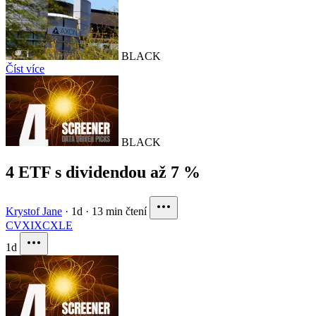
BLACK
Číst více
BLACK
4 ETF s dividendou až 7 %
Krystof Jane
·
1d
·
13 min čtení
CVX
IXC
XLE
1d