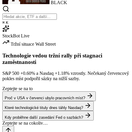
BLACK
⌘
K
StockBot
Live
Tržní situace
Wall Street
Technologie vedou tržní rally při stagnaci
zaměstnanosti
S&P 500
+0.60%
a Nasdaq
+1.18%
vzrostly. Nečekaný červencový
pokles míst podpořil sázky na nižší sazby.
Zeptejte se na to
Proč v USA v červenci ubylo pracovních míst?
Které technologické tituly dnes táhly Nasdaq?
Kdy proběhne další zasedání Fed o sazbách?