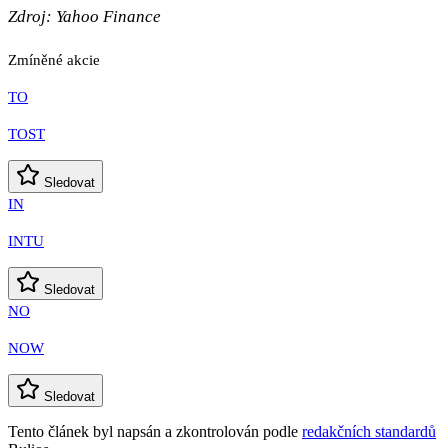
Zdroj:
Yahoo Finance
Zmíněné akcie
TO
TOST
Sledovat
IN
INTU
Sledovat
NO
NOW
Sledovat
Tento článek byl napsán a zkontrolován podle
redakčních standardů