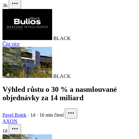
3h
BLACK
Číst více
BLACK
Výhled růstu o 30 % a nasmlouvané
objednávky za 14 miliard
Pavel Botek
·
1d
·
16 min čtení
AXON
1d