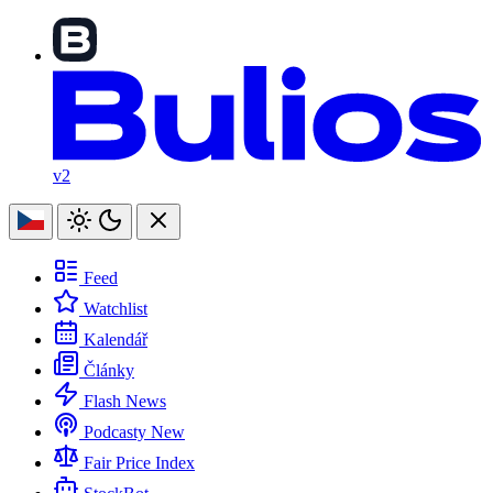
v2
Feed
Watchlist
Kalendář
Články
Flash News
Podcasty
New
Fair Price Index