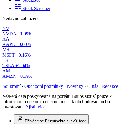
StockBot
Stock Screener
Nedávno zobrazené
NV
NVDA
+1.09%
AA
AAPL
+0.60%
MS
MSFT
+0.16%
TS
TSLA
+1.94%
AM
AMZN
+0.59%
Soukromí
·
Obchodní podmínky
·
Novinky
·
O nás
·
Redakce
Veškerá data poskytovaná na portálu Bulios slouží pouze k
informačním účelům a nejsou určena k obchodování nebo
investování.
Zjistit více
Přihlásit se
Přizpůsobte si svůj feed