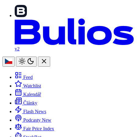
v2
Feed
Watchlist
Kalendář
Články
Flash News
Podcasty
New
Fair Price Index