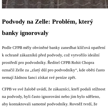
Podvody na Zelle: Problém, který
banky ignorovaly
Podle CFPB měly obviněné banky zanedbat klíčová opatření
k ochraně zákazníků před podvody, což vytvořilo ideální
prostředí pro podvodníky. Ředitel CFPB Rohit Chopra
označil Zelle za „zlatý důl pro podvodníky“, kde oběti často
nemají žádnou šanci získat své peníze zpět.
CFPB ve své žalobě uvádí, že zákazníci, kteří podali stížnost
na podvody, byli často ignorováni nebo jim bylo sděleno,
aby kontaktovali samotné podvodníky. Rovněž tvrdí, že