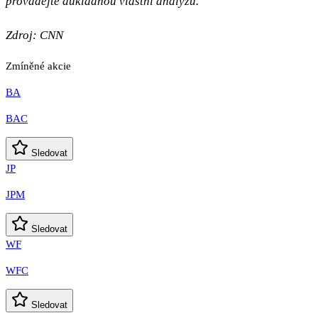
provádějte důkladnou vlastní analýzu.
Zdroj: CNN
Zmíněné akcie
BA
BAC
Sledovat
JP
JPM
Sledovat
WF
WFC
Sledovat