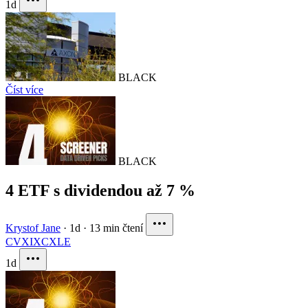
1d
BLACK
Číst více
BLACK
4 ETF s dividendou až 7 %
Krystof Jane
·
1d
·
13 min čtení
CVX
IXC
XLE
1d