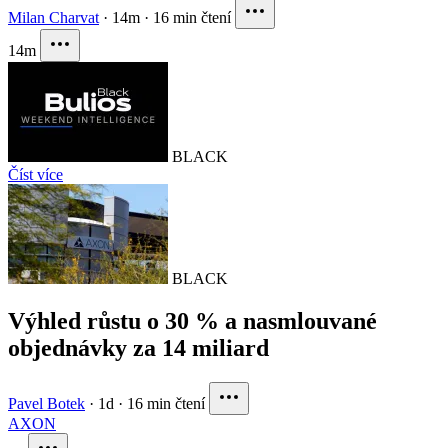
Milan Charvat
·
14m
·
16 min čtení
14m
BLACK
Číst více
BLACK
Výhled růstu o 30 % a nasmlouvané
objednávky za 14 miliard
Pavel Botek
·
1d
·
16 min čtení
AXON