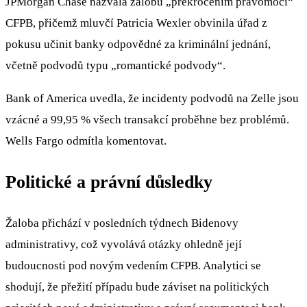
JPMorgan Chase nazvala žalobu „překročením pravomocí“
CFPB, přičemž mluvčí Patricia Wexler obvinila úřad z
pokusu učinit banky odpovědné za kriminální jednání,
včetně podvodů typu „romantické podvody“.
Bank of America uvedla, že incidenty podvodů na Zelle jsou
vzácné a 99,95 % všech transakcí proběhne bez problémů.
Wells Fargo odmítla komentovat.
Politické a právní důsledky
Žaloba přichází v posledních týdnech Bidenovy
administrativy, což vyvolává otázky ohledně její
budoucnosti pod novým vedením CFPB. Analytici se
shodují, že přežití případu bude záviset na politických