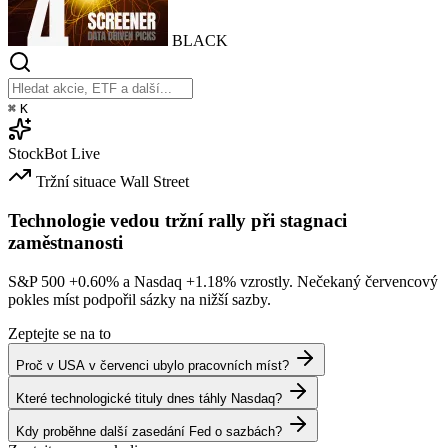
BLACK
⌘
K
StockBot
Live
Tržní situace
Wall Street
Technologie vedou tržní rally při stagnaci
zaměstnanosti
S&P 500
+0.60%
a Nasdaq
+1.18%
vzrostly. Nečekaný červencový
pokles míst podpořil sázky na nižší sazby.
Zeptejte se na to
Proč v USA v červenci ubylo pracovních míst?
Které technologické tituly dnes táhly Nasdaq?
Kdy proběhne další zasedání Fed o sazbách?