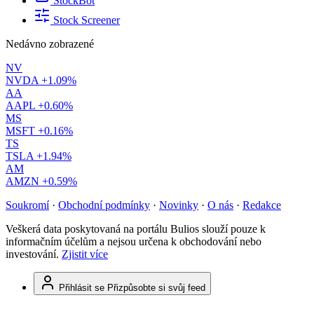
StockBot
Stock Screener
Nedávno zobrazené
NV
NVDA
+1.09%
AA
AAPL
+0.60%
MS
MSFT
+0.16%
TS
TSLA
+1.94%
AM
AMZN
+0.59%
Soukromí
·
Obchodní podmínky
·
Novinky
·
O nás
·
Redakce
Veškerá data poskytovaná na portálu Bulios slouží pouze k
informačním účelům a nejsou určena k obchodování nebo
investování.
Zjistit více
Přihlásit se
Přizpůsobte si svůj feed