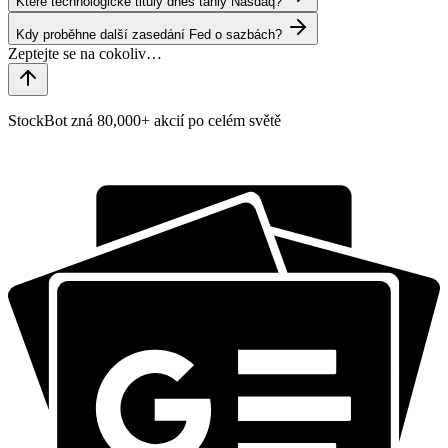
Které technologické tituly dnes táhly Nasdaq?
Kdy proběhne další zasedání Fed o sazbách?
StockBot zná 80,000+ akcií po celém světě