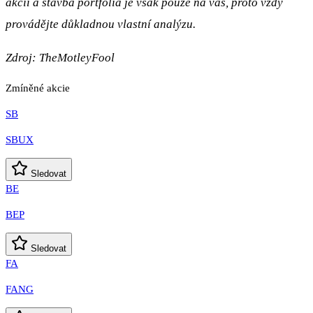
akcií a stavba portfolia je však pouze na vás, proto vždy
provádějte důkladnou vlastní analýzu.
Zdroj:
TheMotleyFool
Zmíněné akcie
SB
SBUX
Sledovat
BE
BEP
Sledovat
FA
FANG