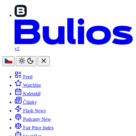
v2
Feed
Watchlist
Kalendář
Články
Flash News
Podcasty
New
Fair Price Index