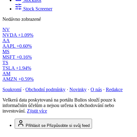
StockBot
Stock Screener
Nedávno zobrazené
NV
NVDA
+1.09%
AA
AAPL
+0.60%
MS
MSFT
+0.16%
TS
TSLA
+1.94%
AM
AMZN
+0.59%
Soukromí
·
Obchodní podmínky
·
Novinky
·
O nás
·
Redakce
Veškerá data poskytovaná na portálu Bulios slouží pouze k
informačním účelům a nejsou určena k obchodování nebo
investování.
Zjistit více
Přihlásit se
Přizpůsobte si svůj feed