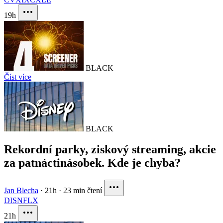
19h
BLACK
Číst více
BLACK
Rekordní parky, ziskový streaming, akcie
za patnáctinásobek. Kde je chyba?
Jan Blecha
·
21h
·
23 min čtení
DIS
NFLX
21h