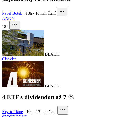
Pavel Botek
·
18h
·
16 min čtení
AXON
18h
BLACK
Číst více
BLACK
4 ETF s dividendou až 7 %
Krystof Jane
·
19h
·
13 min čtení
CVX
IXC
XLE