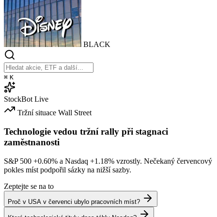
BLACK
⌘
K
StockBot
Live
Tržní situace
Wall Street
Technologie vedou tržní rally při stagnaci
zaměstnanosti
S&P 500
+0.60%
a Nasdaq
+1.18%
vzrostly. Nečekaný červencový
pokles míst podpořil sázky na nižší sazby.
Zeptejte se na to
Proč v USA v červenci ubylo pracovních míst?