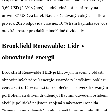
svůj cash flow. Základní dividenda Diamondbacku ve výši
3,60 USD (2,3% výnos) je udržitelná i při ceně ropy na
úrovni 37 USD za barel. Navíc, očekávaný volný cash flow
pro rok 2025 odpovídá více než 10 % tržní kapitalizace, což
otevírá prostor pro další mimořádné dividendy.
Brookfield Renewable: Lídr v
obnovitelné energii
Brookfield Renewable
$BEP
je klíčovým hráčem v oblasti
obnovitelných zdrojů energie. Navzdory letošnímu poklesu
ceny akcií o 16 % nabízí tato společnost s diverzifikovaným
portfoliem atraktivní dividendy. Hlavním důvodem oslabení
akcií je politická nejistota spojená s návratem Donalda
Trumpa do prezidentského úřadu, což investory odradilo od