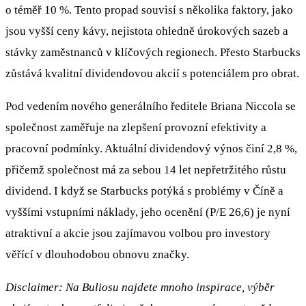
o téměř 10 %. Tento propad souvisí s několika faktory, jako
jsou vyšší ceny kávy, nejistota ohledně úrokových sazeb a
stávky zaměstnanců v klíčových regionech. Přesto Starbucks
zůstává kvalitní dividendovou akcií s potenciálem pro obrat.
Pod vedením nového generálního ředitele Briana Niccola se
společnost zaměřuje na zlepšení provozní efektivity a
pracovní podmínky. Aktuální dividendový výnos činí 2,8 %,
přičemž společnost má za sebou 14 let nepřetržitého růstu
dividend. I když se Starbucks potýká s problémy v Číně a
vyššími vstupními náklady, jeho ocenění (P/E 26,6) je nyní
atraktivní a akcie jsou zajímavou volbou pro investory
věřící v dlouhodobou obnovu značky.
Disclaimer: Na Buliosu najdete mnoho inspirace, výběr