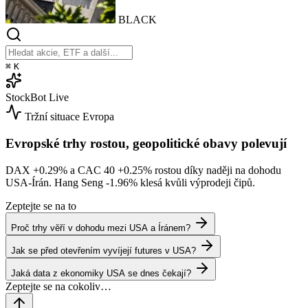
BLACK
⌘
K
StockBot
Live
Tržní situace
Evropa
Evropské trhy rostou, geopolitické obavy polevují
DAX
+0.29%
a CAC 40
+0.25%
rostou díky naději na dohodu
USA-Írán. Hang Seng
-1.96%
klesá kvůli výprodeji čipů.
Zeptejte se na to
Proč trhy věří v dohodu mezi USA a Íránem?
Jak se před otevřením vyvíjejí futures v USA?
Jaká data z ekonomiky USA se dnes čekají?