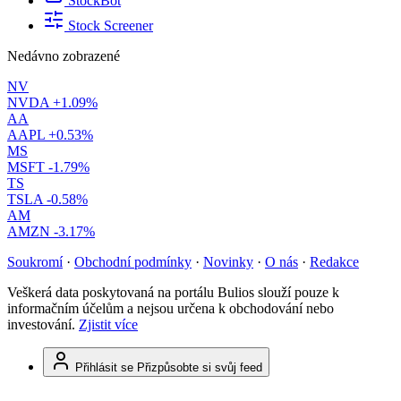
StockBot
Stock Screener
Nedávno zobrazené
NV
NVDA
+1.09%
AA
AAPL
+0.53%
MS
MSFT
-1.79%
TS
TSLA
-0.58%
AM
AMZN
-3.17%
Soukromí
·
Obchodní podmínky
·
Novinky
·
O nás
·
Redakce
Veškerá data poskytovaná na portálu Bulios slouží pouze k
informačním účelům a nejsou určena k obchodování nebo
investování.
Zjistit více
Přihlásit se
Přizpůsobte si svůj feed