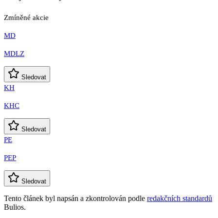
Zmíněné akcie
MD
MDLZ
Sledovat
KH
KHC
Sledovat
PE
PEP
Sledovat
Tento článek byl napsán a zkontrolován podle
redakčních standardů
Bulios.