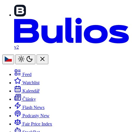
v2
Feed
Watchlist
Kalendář
Články
Flash News
Podcasty
New
Fair Price Index