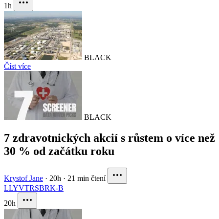
1h
BLACK
Číst více
BLACK
7 zdravotnických akcií s růstem o více než
30 % od začátku roku
Krystof Jane
·
20h
·
21 min čtení
LLY
VTRS
BRK-B
20h