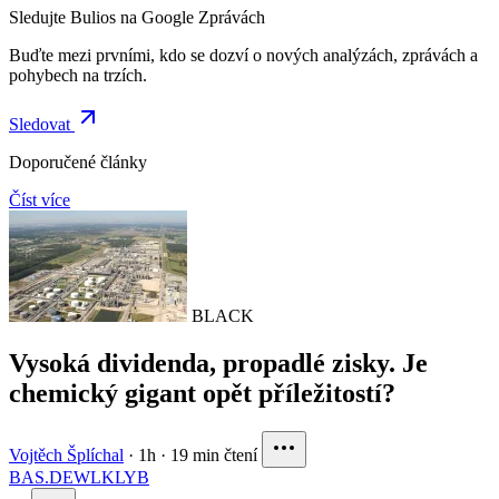
Sledujte Bulios na Google Zprávách
Buďte mezi prvními, kdo se dozví o nových analýzách, zprávách a
pohybech na trzích.
Sledovat
Doporučené články
Číst více
BLACK
Vysoká dividenda, propadlé zisky. Je
chemický gigant opět příležitostí?
Vojtěch Šplíchal
·
1h
·
19 min čtení
BAS.DE
WLK
LYB