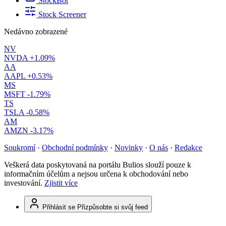
StockBot
Stock Screener
Nedávno zobrazené
NV
NVDA
+1.09%
AA
AAPL
+0.53%
MS
MSFT
-1.79%
TS
TSLA
-0.58%
AM
AMZN
-3.17%
Soukromí
·
Obchodní podmínky
·
Novinky
·
O nás
·
Redakce
Veškerá data poskytovaná na portálu Bulios slouží pouze k
informačním účelům a nejsou určena k obchodování nebo
investování.
Zjistit více
Přihlásit se
Přizpůsobte si svůj feed