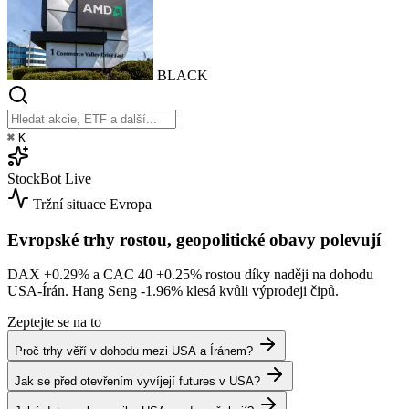
BLACK
⌘
K
StockBot
Live
Tržní situace
Evropa
Evropské trhy rostou, geopolitické obavy polevují
DAX
+0.29%
a CAC 40
+0.25%
rostou díky naději na dohodu
USA-Írán. Hang Seng
-1.96%
klesá kvůli výprodeji čipů.
Zeptejte se na to
Proč trhy věří v dohodu mezi USA a Íránem?
Jak se před otevřením vyvíjejí futures v USA?