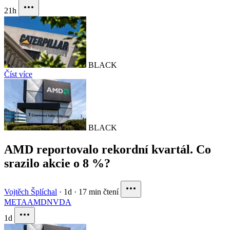
21h
BLACK
Číst více
BLACK
AMD reportovalo rekordní kvartál. Co
srazilo akcie o 8 %?
Vojtěch Šplíchal
·
1d
·
17 min čtení
META
AMD
NVDA
1d