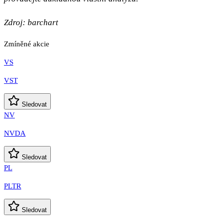
Zdroj: barchart
Zmíněné akcie
VS
VST
Sledovat
NV
NVDA
Sledovat
PL
PLTR
Sledovat