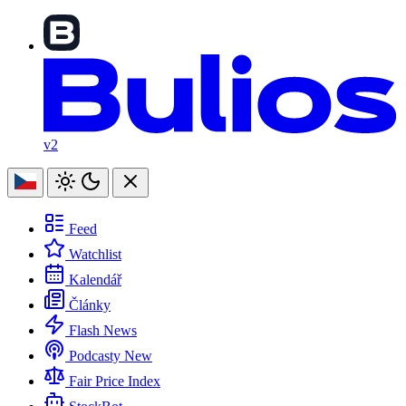
v2
Feed
Watchlist
Kalendář
Články
Flash News
Podcasty
New
Fair Price Index