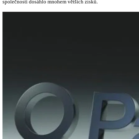
společností dosáhlo mnohem větších zisků.