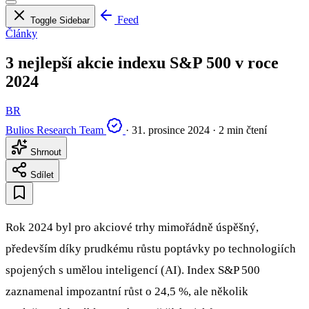
Feed
Toggle Sidebar
Články
3 nejlepší akcie indexu S&P 500 v roce
2024
BR
Bulios Research Team
·
31. prosince 2024
·
2 min čtení
Shrnout
Sdílet
Rok 2024 byl pro akciové trhy mimořádně úspěšný,
především díky prudkému růstu poptávky po technologiích
spojených s umělou inteligencí (AI). Index S&P 500
zaznamenal impozantní růst o 24,5 %, ale několik