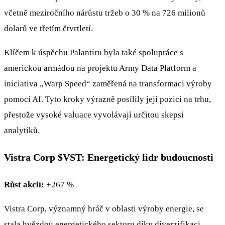
včetně meziročního nárůstu tržeb o 30 % na 726 milionů
dolarů ve třetím čtvrtletí.
Klíčem k úspěchu Palantiru byla také spolupráce s
americkou armádou na projektu Army Data Platform a
iniciativa „Warp Speed“ zaměřená na transformaci výroby
pomocí AI. Tyto kroky výrazně posílily její pozici na trhu,
přestože vysoké valuace vyvolávají určitou skepsi
analytiků.
Vistra Corp
$VST
: Energetický lídr budoucnosti
Růst akcií:
+267 %
Vistra Corp, významný hráč v oblasti výroby energie, se
stala hvězdou energetického sektoru díky diverzifikaci