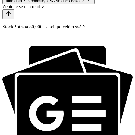
Jaká data z ekonomiky USA se dnes čekají?
StockBot zná 80,000+ akcií po celém světě