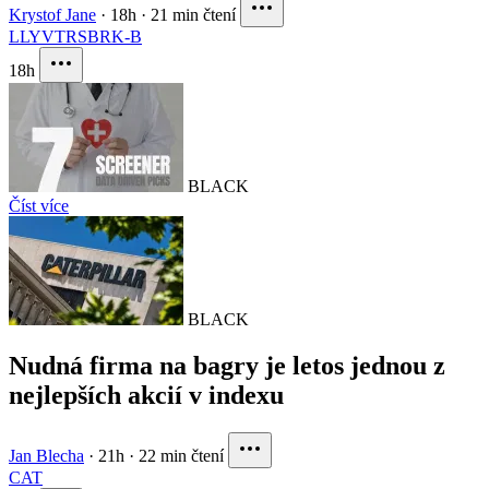
Krystof Jane
·
18h
·
21 min čtení
LLY
VTRS
BRK-B
18h
BLACK
Číst více
BLACK
Nudná firma na bagry je letos jednou z
nejlepších akcií v indexu
Jan Blecha
·
21h
·
22 min čtení
CAT