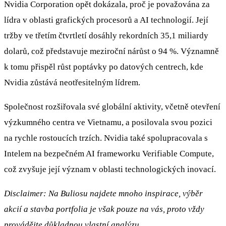
Nvidia Corporation opět dokázala, proč je považována za
lídra v oblasti grafických procesorů a AI technologií. Její
tržby ve třetím čtvrtletí dosáhly rekordních 35,1 miliardy
dolarů, což představuje meziroční nárůst o 94 %. Významně
k tomu přispěl růst poptávky po datových centrech, kde
Nvidia zůstává neotřesitelným lídrem.
Společnost rozšiřovala své globální aktivity, včetně otevření
výzkumného centra ve Vietnamu, a posilovala svou pozici
na rychle rostoucích trzích. Nvidia také spolupracovala s
Intelem na bezpečném AI frameworku Verifiable Compute,
což zvyšuje její význam v oblasti technologických inovací.
Disclaimer: Na Buliosu najdete mnoho inspirace, výběr
akcií a stavba portfolia je však pouze na vás, proto vždy
provádějte důkladnou vlastní analýzu.