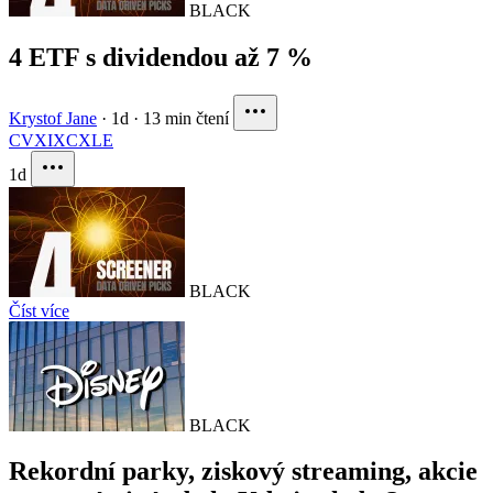
BLACK
4 ETF s dividendou až 7 %
Krystof Jane
·
1d
·
13 min čtení
CVX
IXC
XLE
1d
BLACK
Číst více
BLACK
Rekordní parky, ziskový streaming, akcie