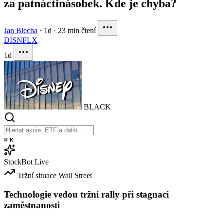
za patnáctinásobek. Kde je chyba?
Jan Blecha
·
1d
·
23 min čtení
DIS
NFLX
1d
BLACK
⌘
K
StockBot
Live
Tržní situace
Wall Street
Technologie vedou tržní rally při stagnaci
zaměstnanosti