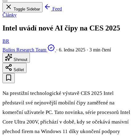
Feed
Toggle Sidebar
Články
Intel uvádí nové AI čipy na CES 2025
BR
Bulios Research Team
·
6. ledna 2025
·
3 min čtení
Shrnout
Sdílet
Na prestižní technologické výstavě CES 2025 Intel
představil své nejnovější mobilní čipy zaměřené na
komerční uživatele PC. Tato novinka, série procesorů Intel
Core Ultra 200V, přichází v době, kdy se očekává masivní
přechod firem na Windows 11 díky ukončení podpory