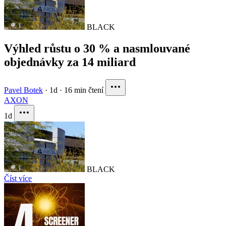
BLACK
Výhled růstu o 30 % a nasmlouvané
objednávky za 14 miliard
Pavel Botek
·
1d
·
16 min čtení
AXON
1d
BLACK
Číst více