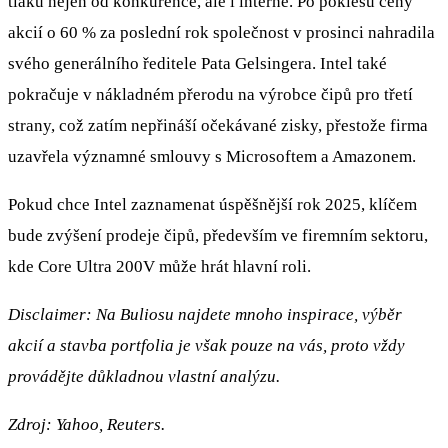
tlaku nejen od konkurence, ale i interně. Po poklesu ceny
akcií o 60 % za poslední rok společnost v prosinci nahradila
svého generálního ředitele Pata Gelsingera. Intel také
pokračuje v nákladném přerodu na výrobce čipů pro třetí
strany, což zatím nepřináší očekávané zisky, přestože firma
uzavřela významné smlouvy s Microsoftem a Amazonem.
Pokud chce Intel zaznamenat úspěšnější rok 2025, klíčem
bude zvýšení prodeje čipů, především ve firemním sektoru,
kde Core Ultra 200V může hrát hlavní roli.
Disclaimer: Na Buliosu najdete mnoho inspirace, výběr
akcií a stavba portfolia je však pouze na vás, proto vždy
provádějte důkladnou vlastní analýzu.
Zdroj: Yahoo, Reuters.