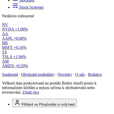
StockBot
Stock Screener
Nedávno zobrazené
NV
NVDA
+1.09%
AA
AAPL
+0.60%
MS
MSFT
+0.16%
TS
TSLA
+1.94%
AM
AMZN
+0.59%
Soukromí
·
Obchodní podmínky
·
Novinky
·
O nás
·
Redakce
Veškerá data poskytovaná na portálu Bulios slouží pouze k
informačním účelům a nejsou určena k obchodování nebo
investování.
Zjistit více
Přihlásit se
Přizpůsobte si svůj feed