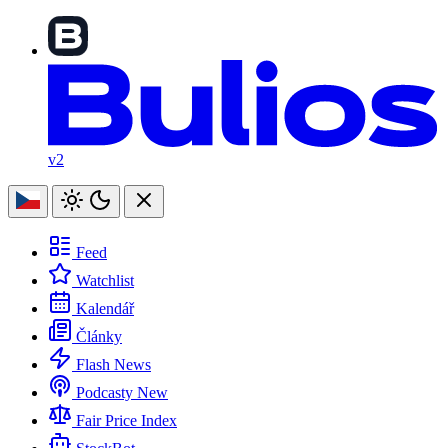
v2
Feed
Watchlist
Kalendář
Články
Flash News
Podcasty
New
Fair Price Index