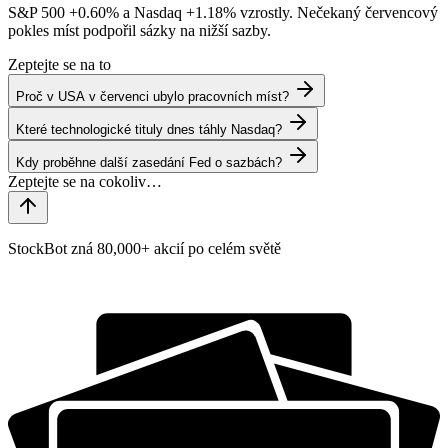
S&P 500
+0.60%
a Nasdaq
+1.18%
vzrostly. Nečekaný červencový
pokles míst podpořil sázky na nižší sazby.
Zeptejte se na to
Proč v USA v červenci ubylo pracovních míst?
Které technologické tituly dnes táhly Nasdaq?
Kdy proběhne další zasedání Fed o sazbách?
StockBot zná 80,000+ akcií po celém světě