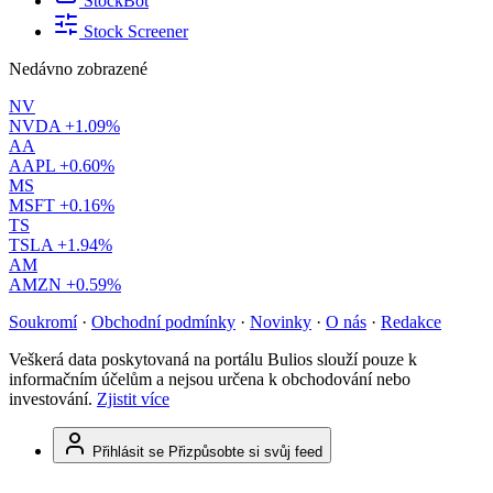
StockBot
Stock Screener
Nedávno zobrazené
NV
NVDA
+1.09%
AA
AAPL
+0.60%
MS
MSFT
+0.16%
TS
TSLA
+1.94%
AM
AMZN
+0.59%
Soukromí
·
Obchodní podmínky
·
Novinky
·
O nás
·
Redakce
Veškerá data poskytovaná na portálu Bulios slouží pouze k
informačním účelům a nejsou určena k obchodování nebo
investování.
Zjistit více
Přihlásit se
Přizpůsobte si svůj feed