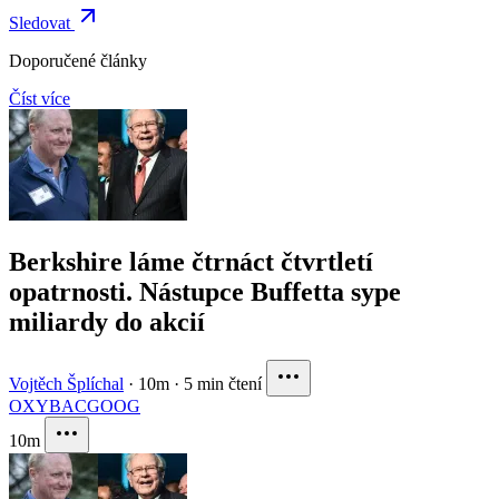
Sledovat
Doporučené články
Číst více
Berkshire láme čtrnáct čtvrtletí
opatrnosti. Nástupce Buffetta sype
miliardy do akcií
Vojtěch Šplíchal
·
10m
·
5 min čtení
OXY
BAC
GOOG
10m