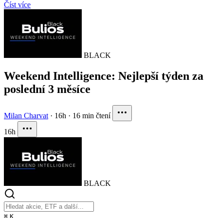
Číst více
BLACK
Weekend Intelligence: Nejlepší týden za
poslední 3 měsíce
Milan Charvat
·
16h
·
16 min čtení
16h
BLACK
⌘
K