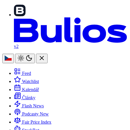
v2
Feed
Watchlist
Kalendář
Články
Flash News
Podcasty
New
Fair Price Index