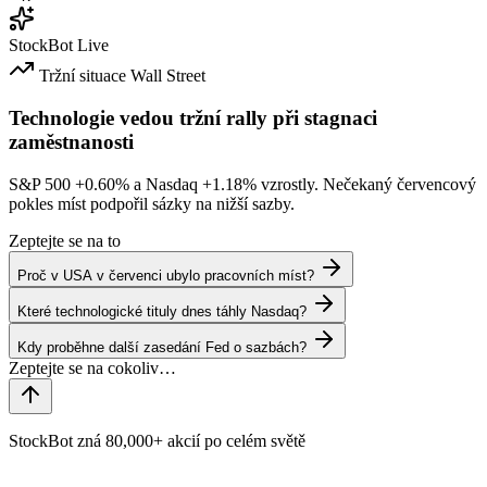
StockBot
Live
Tržní situace
Wall Street
Technologie vedou tržní rally při stagnaci
zaměstnanosti
S&P 500
+0.60%
a Nasdaq
+1.18%
vzrostly. Nečekaný červencový
pokles míst podpořil sázky na nižší sazby.
Zeptejte se na to
Proč v USA v červenci ubylo pracovních míst?
Které technologické tituly dnes táhly Nasdaq?
Kdy proběhne další zasedání Fed o sazbách?
StockBot zná 80,000+ akcií po celém světě