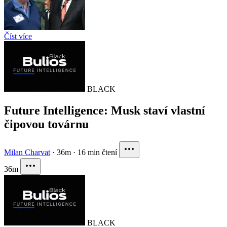
Číst více
BLACK
Future Intelligence: Musk staví vlastní
čipovou továrnu
Milan Charvat
·
36m
·
16 min čtení
36m
BLACK