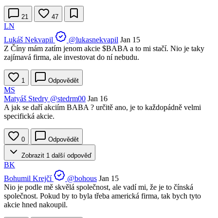
21
47
LN
Lukáš Nekvapil
@lukasnekvapil
Jan 15
Z Číny mám zatím jenom akcie
$BABA
a to mi stačí. Nio je taky
zajímavá firma, ale investovat do ní nebudu.
1
Odpovědět
MS
Matyáš Stedry
@stedrm00
Jan 16
A jak se daří akciím BABA ? určitě ano, je to každopádně velmi
specifická akcie.
0
Odpovědět
Zobrazit 1 další odpověď
BK
Bohumil Krejčí
@bohous
Jan 15
Nio je podle mě skvělá společnost, ale vadí mi, že je to čínská
společnost. Pokud by to byla třeba americká firma, tak bych tyto
akcie hned nakoupil.