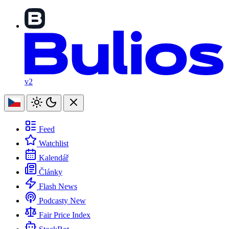
v2
Feed
Watchlist
Kalendář
Články
Flash News
Podcasty
New
Fair Price Index