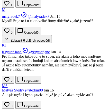
1
Odpovědět
M
malyradek7
@malyradek7
Jan 15
Myslíš že je to i u takto velké firmy důležité z jaké je země?
0
Odpovědět
Zobrazit 6 dalších odpovědí
KJ
Krystof Jane
@krystofjane
Jan 14
Pro firmu jako takovou je to super, ale akcie z toho moc nadšené
nejsou a stále se obchodují kolem absolutních low z loňského roku.
Já akcie této automobilky nemám, ale jsem zvědavý, jak se jí bude
dařit v dalších letech.
2
Odpovědět
MS
Matyáš Stedry
@stedrm00
Jan 16
A nepřemýšlel bys o pozici, když je právě akcie vyklesaná?
0
Odpovědět