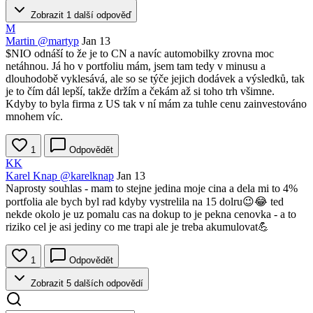
Zobrazit 1 další odpověď
M
Martin
@martyp
Jan 13
$NIO
odnáší to že je to CN a navíc automobilky zrovna moc
netáhnou. Já ho v portfoliu mám, jsem tam tedy v minusu a
dlouhodobě vyklesává, ale so se týče jejich dodávek a výsledků, tak
je to čím dál lepší, takže držím a čekám až si toho trh všimne.
Kdyby to byla firma z US tak v ní mám za tuhle cenu zainvestováno
mnohem víc.
1
Odpovědět
KK
Karel Knap
@karelknap
Jan 13
Naprosty souhlas - mam to stejne jedina moje cina a dela mi to 4%
portfolia ale bych byl rad kdyby vystrelila na 15 dolru😉😂 ted
nekde okolo je uz pomalu cas na dokup to je pekna cenovka - a to
riziko cel je asi jediny co me trapi ale je treba akumulovat💪
1
Odpovědět
Zobrazit 5 dalších odpovědí