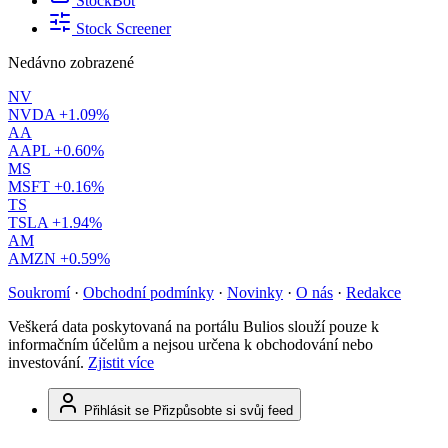
StockBot
Stock Screener
Nedávno zobrazené
NV
NVDA
+1.09%
AA
AAPL
+0.60%
MS
MSFT
+0.16%
TS
TSLA
+1.94%
AM
AMZN
+0.59%
Soukromí
·
Obchodní podmínky
·
Novinky
·
O nás
·
Redakce
Veškerá data poskytovaná na portálu Bulios slouží pouze k
informačním účelům a nejsou určena k obchodování nebo
investování.
Zjistit více
Přihlásit se
Přizpůsobte si svůj feed