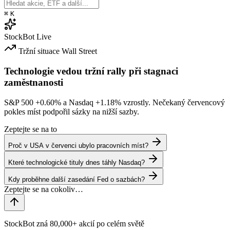
⌘
K
StockBot
Live
Tržní situace
Wall Street
Technologie vedou tržní rally při stagnaci
zaměstnanosti
S&P 500
+0.60%
a Nasdaq
+1.18%
vzrostly. Nečekaný červencový
pokles míst podpořil sázky na nižší sazby.
Zeptejte se na to
Proč v USA v červenci ubylo pracovních míst?
Které technologické tituly dnes táhly Nasdaq?
Kdy proběhne další zasedání Fed o sazbách?
StockBot zná 80,000+ akcií po celém světě