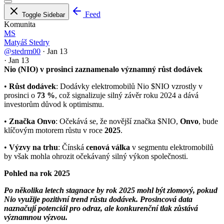
Feed
Toggle Sidebar
Komunita
MS
Matyáš Stedry
@stedrm00
·
Jan 13
·
Jan 13
Nio (NIO) v prosinci zaznamenalo významný růst dodávek
•
Růst dodávek
: Dodávky elektromobilů Nio
$NIO
vzrostly v
prosinci o
73 %
, což signalizuje silný závěr roku 2024 a dává
investorům důvod k optimismu.
•
Značka Onvo
: Očekává se, že novější značka
$NIO
,
Onvo
, bude
klíčovým motorem růstu v roce
2025
.
•
Výzvy na trhu
: Čínská
cenová válka
v segmentu elektromobilů
by však mohla ohrozit očekávaný silný výkon společnosti.
Pohled na rok 2025
Po několika letech stagnace by rok 2025 mohl být zlomový, pokud
Nio využije pozitivní trend růstu dodávek. Prosincová data
naznačují potenciál pro odraz, ale konkurenční tlak zůstává
významnou výzvou.