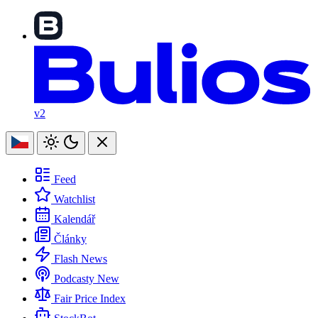
v2
Feed
Watchlist
Kalendář
Články
Flash News
Podcasty
New
Fair Price Index