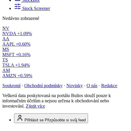
StockBot
Stock Screener
Nedávno zobrazené
NV
NVDA
+1.09%
AA
AAPL
+0.60%
MS
MSFT
+0.16%
TS
TSLA
+1.94%
AM
AMZN
+0.59%
Soukromí
·
Obchodní podmínky
·
Novinky
·
O nás
·
Redakce
Veškerá data poskytovaná na portálu Bulios slouží pouze k
informačním účelům a nejsou určena k obchodování nebo
investování.
Zjistit více
Přihlásit se
Přizpůsobte si svůj feed