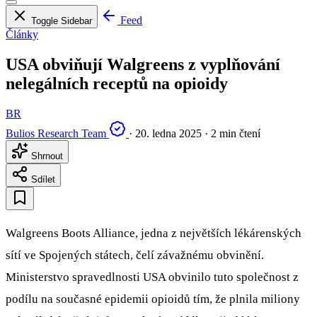
Feed
Toggle Sidebar
Články
USA obviňují Walgreens z vyplňování
nelegálních receptů na opioidy
BR
Bulios Research Team
·
20. ledna 2025
·
2 min čtení
Shrnout
Sdílet
Walgreens Boots Alliance, jedna z největších lékárenských
sítí ve Spojených státech, čelí závažnému obvinění.
Ministerstvo spravedlnosti USA obvinilo tuto společnost z
podílu na současné epidemii opioidů tím, že plnila miliony