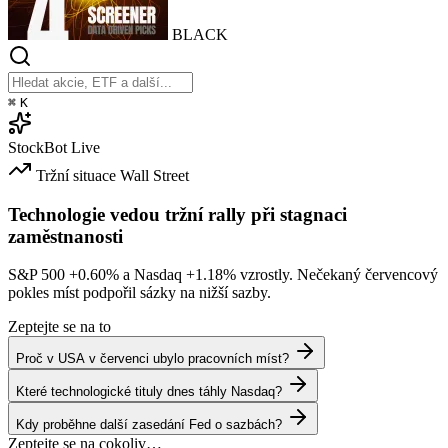
BLACK
⌘
K
StockBot
Live
Tržní situace
Wall Street
Technologie vedou tržní rally při stagnaci
zaměstnanosti
S&P 500
+0.60%
a Nasdaq
+1.18%
vzrostly. Nečekaný červencový
pokles míst podpořil sázky na nižší sazby.
Zeptejte se na to
Proč v USA v červenci ubylo pracovních míst?
Které technologické tituly dnes táhly Nasdaq?
Kdy proběhne další zasedání Fed o sazbách?