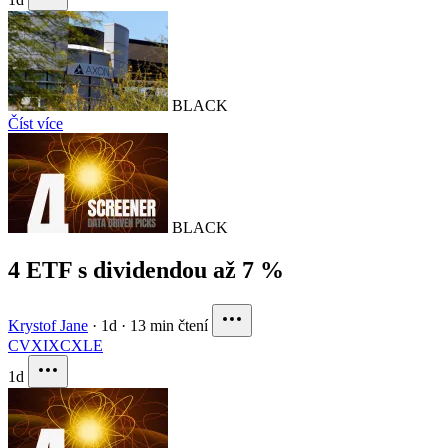
BLACK
Číst více
BLACK
4 ETF s dividendou až 7 %
Krystof Jane
·
1d
·
13 min čtení
CVX
IXC
XLE
1d