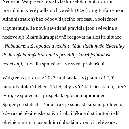
Nedávno Walgreens podal vlastní žalobu proti novým
pravidlům, které podle nich zavádí DEA (Drug Enforcement
Administration) bez odpovídajícího procesu. Společnost
argumentuje, že nově zavedená pravidla jsou svévolná a
nedovolují lékárníkům správně reagovat na složité situace.
„Nebudeme stát opodál a nechat vládu tlačit naše lékárníky
do bezvýchodných situací s pravidly, která jednoduše
neexistují,“
uvedla společnost ve svém prohlášení.
Walgreens již v roce 2022 souhlasila s výplatou až 5,52
miliardy dolarů během 15 let, aby vyřešila tisíce žalob, které
tvrdí, že společnost přispěla k epidemii opioidů ve
Spojených státech. Tento krok je součástí širšího problému,
kde různé lékárenské sítě, výrobci léků a distributoři čelí
obviněním a mimosoudním dohodám v rámci celé země.