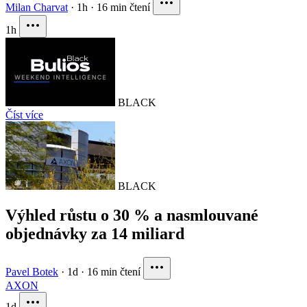
Milan Charvat
·
1h
·
16 min čtení
1h
BLACK
Číst více
BLACK
Výhled růstu o 30 % a nasmlouvané
objednávky za 14 miliard
Pavel Botek
·
1d
·
16 min čtení
AXON
1d