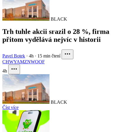
BLACK
Trh tuhle akcii srazil o 28 %, firma
přitom vydělává nejvíc v historii
Pavel Botek
·
4h
·
15 min čtení
CHWY
AMZN
WOOF
4h
BLACK
Číst více