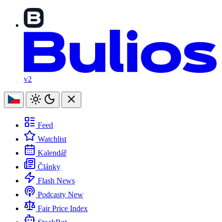
v2
Feed
Watchlist
Kalendář
Články
Flash News
Podcasty
New
Fair Price Index