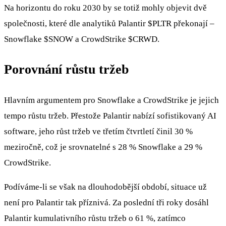
Na horizontu do roku 2030 by se totiž mohly objevit dvě
společnosti, které dle analytiků Palantir
$PLTR
překonají –
Snowflake
$SNOW
a CrowdStrike
$CRWD
.
Porovnání růstu tržeb
Hlavním argumentem pro Snowflake a CrowdStrike je jejich
tempo růstu tržeb. Přestože Palantir nabízí sofistikovaný AI
software, jeho růst tržeb ve třetím čtvrtletí činil 30 %
meziročně, což je srovnatelné s 28 % Snowflake a 29 %
CrowdStrike.
Podíváme-li se však na dlouhodobější období, situace už
není pro Palantir tak příznivá. Za poslední tři roky dosáhl
Palantir kumulativního růstu tržeb o 61 %, zatímco