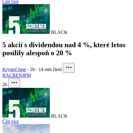
Číst více
BLACK
5 akcií s dividendou nad 4 %, které letos
posílily alespoň o 20 %
Krystof Jane
·
2h
·
14 min čtení
BAC
BEN
JPM
2h
BLACK
Číst více