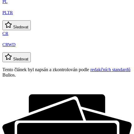
PL
PLTR
Sledovat
CR
CRWD
Sledovat
Tento článek byl napsán a zkontrolován podle
redakčních standardů
Bulios.