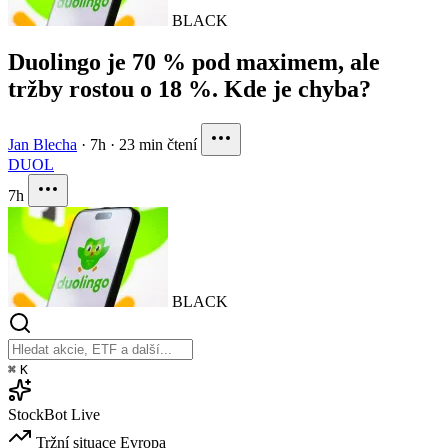
BLACK
Duolingo je 70 % pod maximem, ale
tržby rostou o 18 %. Kde je chyba?
Jan Blecha
·
7h
·
23 min čtení
DUOL
7h
BLACK
⌘
K
StockBot
Live
Tržní situace
Evropa