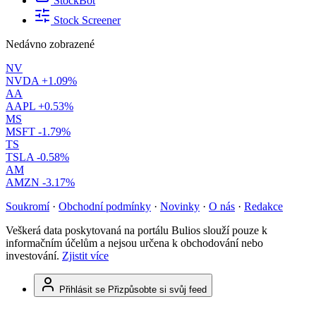
StockBot
Stock Screener
Nedávno zobrazené
NV
NVDA
+1.09%
AA
AAPL
+0.53%
MS
MSFT
-1.79%
TS
TSLA
-0.58%
AM
AMZN
-3.17%
Soukromí
·
Obchodní podmínky
·
Novinky
·
O nás
·
Redakce
Veškerá data poskytovaná na portálu Bulios slouží pouze k
informačním účelům a nejsou určena k obchodování nebo
investování.
Zjistit více
Přihlásit se
Přizpůsobte si svůj feed