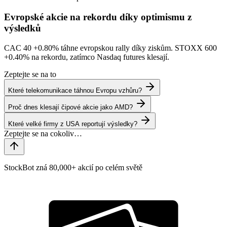
Evropské akcie na rekordu díky optimismu z
výsledků
CAC 40
+0.80%
táhne evropskou rally díky ziskům. STOXX 600
+0.40%
na rekordu, zatímco Nasdaq futures klesají.
Zeptejte se na to
Které telekomunikace táhnou Evropu vzhůru?
Proč dnes klesají čipové akcie jako AMD?
Které velké firmy z USA reportují výsledky?
StockBot zná 80,000+ akcií po celém světě