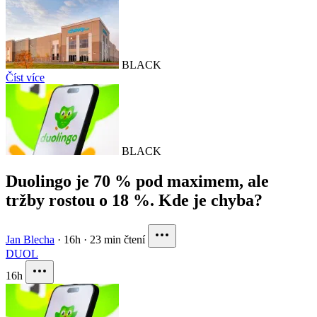
BLACK
Číst více
BLACK
Duolingo je 70 % pod maximem, ale
tržby rostou o 18 %. Kde je chyba?
Jan Blecha
·
16h
·
23 min čtení
DUOL
16h