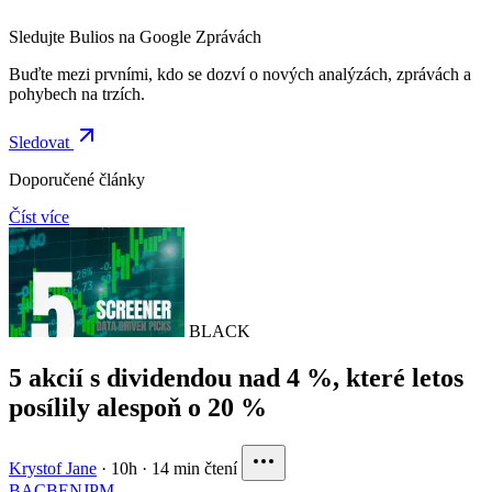
Sledujte Bulios na Google Zprávách
Buďte mezi prvními, kdo se dozví o nových analýzách, zprávách a
pohybech na trzích.
Sledovat
Doporučené články
Číst více
BLACK
5 akcií s dividendou nad 4 %, které letos
posílily alespoň o 20 %
Krystof Jane
·
10h
·
14 min čtení
BAC
BEN
JPM