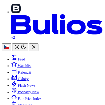
v2
Feed
Watchlist
Kalendář
Články
Flash News
Podcasty
New
Fair Price Index