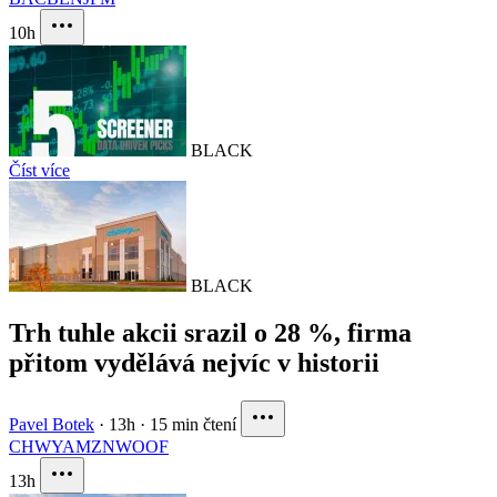
10h
BLACK
Číst více
BLACK
Trh tuhle akcii srazil o 28 %, firma
přitom vydělává nejvíc v historii
Pavel Botek
·
13h
·
15 min čtení
CHWY
AMZN
WOOF
13h