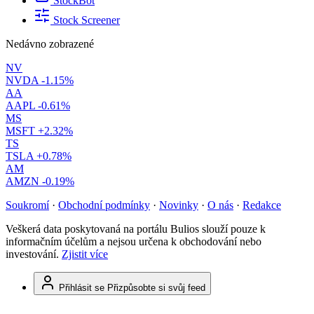
StockBot
Stock Screener
Nedávno zobrazené
NV
NVDA
-1.15%
AA
AAPL
-0.61%
MS
MSFT
+2.32%
TS
TSLA
+0.78%
AM
AMZN
-0.19%
Soukromí
·
Obchodní podmínky
·
Novinky
·
O nás
·
Redakce
Veškerá data poskytovaná na portálu Bulios slouží pouze k
informačním účelům a nejsou určena k obchodování nebo
investování.
Zjistit více
Přihlásit se
Přizpůsobte si svůj feed