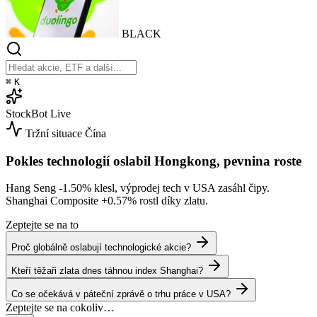
BLACK
⌘
K
StockBot
Live
Tržní situace
Čína
Pokles technologií oslabil Hongkong, pevnina roste
Hang Seng
-1.50%
klesl, výprodej tech v USA zasáhl čipy.
Shanghai Composite
+0.57%
rostl díky zlatu.
Zeptejte se na to
Proč globálně oslabují technologické akcie?
Kteří těžaři zlata dnes táhnou index Shanghai?
Co se očekává v páteční zprávě o trhu práce v USA?