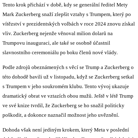
Tento krok přichází v době, kdy se generální ředitel Mety
Mark Zuckerberg snaží zlepšit vztahy s Trumpem, který po
vítězství v prezidentských volbách v roce 2024 znovu získal
vliv. Zuckerberg nejenže věnoval milion dolarů na
Trumpovu inauguraci, ale také se osobně účastnil
slavnostního ceremoniálu po boku členů nové vlády.
Podle zdrojů obeznámených s věcí se Trump a Zuckerberg o
této dohodě bavili už v listopadu, když se Zuckerberg setkal
s Trumpem v jeho soukromém klubu. Tento vývoj ukazuje
dramatický obrat ve vztazích obou mužů. Ještě v létě Trump
ve své knize tvrdil, že Zuckerberg se ho snažil politicky
poškodit, a dokonce naznačil možnost jeho uvěznění.
Dohoda však není jediným krokem, který Meta v poslední