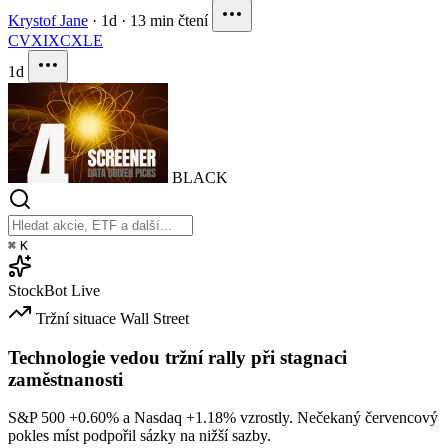
Krystof Jane
·
1d
·
13 min čtení
CVX
IXC
XLE
1d
BLACK
⌘
K
StockBot
Live
Tržní situace
Wall Street
Technologie vedou tržní rally při stagnaci
zaměstnanosti
S&P 500
+0.60%
a Nasdaq
+1.18%
vzrostly. Nečekaný červencový
pokles míst podpořil sázky na nižší sazby.