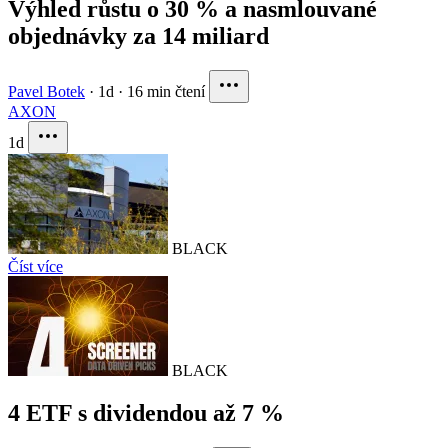
Výhled růstu o 30 % a nasmlouvané
objednávky za 14 miliard
Pavel Botek
·
1d
·
16 min čtení
AXON
1d
BLACK
Číst více
BLACK
4 ETF s dividendou až 7 %