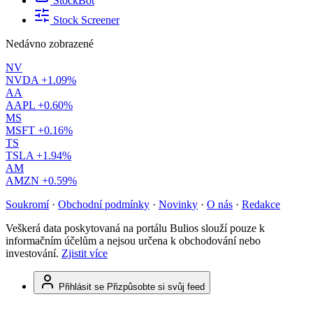
StockBot
Stock Screener
Nedávno zobrazené
NV
NVDA
+1.09%
AA
AAPL
+0.60%
MS
MSFT
+0.16%
TS
TSLA
+1.94%
AM
AMZN
+0.59%
Soukromí
·
Obchodní podmínky
·
Novinky
·
O nás
·
Redakce
Veškerá data poskytovaná na portálu Bulios slouží pouze k
informačním účelům a nejsou určena k obchodování nebo
investování.
Zjistit více
Přihlásit se
Přizpůsobte si svůj feed