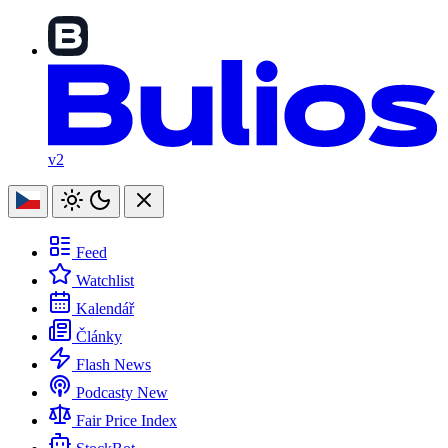
v2
Feed
Watchlist
Kalendář
Články
Flash News
Podcasty
New
Fair Price Index