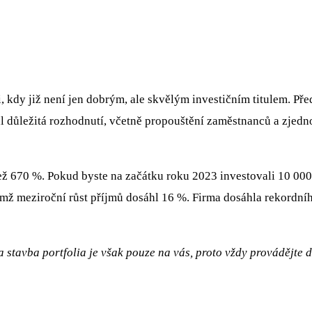
i, kdy již není jen dobrým, ale skvělým investičním titulem. Pře
l důležitá rozhodnutí, včetně propouštění zaměstnanců a zjedn
ež 670 %. Pokud byste na začátku roku 2023 investovali 10 000 
emž meziroční růst příjmů dosáhl 16 %. Firma dosáhla rekordní
 stavba portfolia je však pouze na vás, proto vždy provádějte 