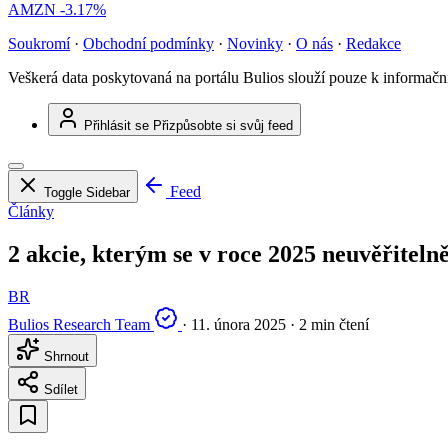
AMZN
-3.17%
Soukromí
·
Obchodní podmínky
·
Novinky
·
O nás
·
Redakce
Veškerá data poskytovaná na portálu Bulios slouží pouze k informač
Přihlásit se
Přizpůsobte si svůj feed
Feed
Toggle Sidebar
Články
2 akcie, kterým se v roce 2025 neuvěřitelně
BR
Bulios Research Team
·
11. února 2025
·
2 min čtení
Shrnout
Sdílet