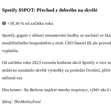
Spotify
$SPOT
: Přechod z dobrého na skvělé
🟢 +39,30 % od začátku roku
Spotify, gigant v oblasti streamování hudby, se nachází ve fáz
neudržitelného hospodaření a ztrát. CEO Daniel Ek ale proved
vyplatila.
Od začátku roku 2023 vzrostla hodnota akcií Spotify o více n
nedávno oznámilo skvělé výsledky za poslední čtvrtletí, přič
milionů eur.
Disclaimer: Na Buliosu najdete mnoho inspirace, výběr akcií a
Zdroj: TheMotleyFool