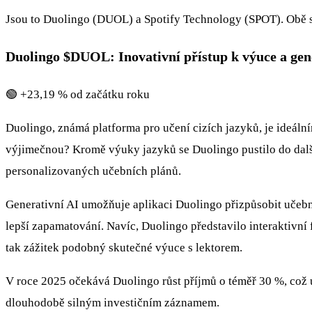
Jsou to Duolingo (DUOL) a Spotify Technology (SPOT). Obě spol
Duolingo
$DUOL
: Inovativní přístup k výuce a gen
🟢 +23,19 % od začátku roku
Duolingo, známá platforma pro učení cizích jazyků, je ideáln
výjimečnou? Kromě výuky jazyků se Duolingo pustilo do dalšíc
personalizovaných učebních plánů.
Generativní AI umožňuje aplikaci Duolingo přizpůsobit učební
lepší zapamatování. Navíc, Duolingo představilo interaktivní 
tak zážitek podobný skutečné výuce s lektorem.
V roce 2025 očekává Duolingo růst příjmů o téměř 30 %, což u
dlouhodobě silným investičním záznamem.