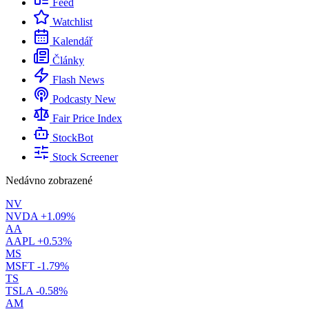
Feed
Watchlist
Kalendář
Články
Flash News
Podcasty
New
Fair Price Index
StockBot
Stock Screener
Nedávno zobrazené
NV
NVDA
+1.09%
AA
AAPL
+0.53%
MS
MSFT
-1.79%
TS
TSLA
-0.58%
AM