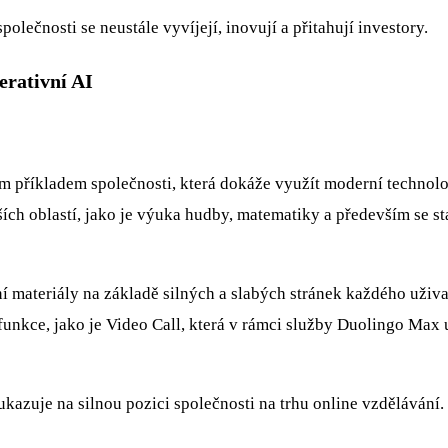
ečnosti se neustále vyvíjejí, inovují a přitahují investory.
erativní AI
ím příkladem společnosti, která dokáže využít moderní technol
h oblastí, jako je výuka hudby, matematiky a především se sta
 materiály na základě silných a slabých stránek každého uživat
funkce, jako je Video Call, která v rámci služby Duolingo Max 
kazuje na silnou pozici společnosti na trhu online vzdělávání.