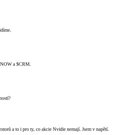
idíme.
SNOW
a
$CRM
.
ností?
orů a to i pro ty, co akcie Nvidie nemají. Jsem v napětí.