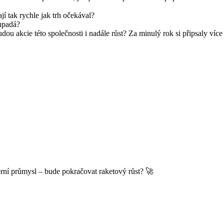
í tak rychle jak trh očekával?
 upadá?
dou akcie této společnosti i nadále růst? Za minulý rok si připsaly víc
erní průmysl – bude pokračovat raketový růst? 🚀