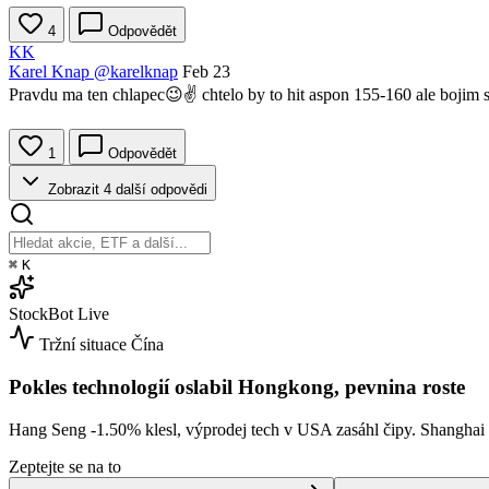
4
Odpovědět
KK
Karel Knap
@karelknap
Feb 23
Pravdu ma ten chlapec😉✌️ chtelo by to hit aspon 155-160 ale bojim
1
Odpovědět
Zobrazit 4 další odpovědi
⌘
K
StockBot
Live
Tržní situace
Čína
Pokles technologií oslabil Hongkong, pevnina roste
Hang Seng
-1.50%
klesl, výprodej tech v USA zasáhl čipy. Shangha
Zeptejte se na to