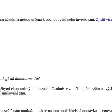
ním účelům a nejsou určena k obchodování nebo investování.
Zjistit víc
hnologická dominance !📊
ležitými ekonomickými ukazateli. Osobně se zaměřím především na vý
 směřování trhu.
 na světě nám poukážou, jak je na tom spotřebitelská poptávka a cenová