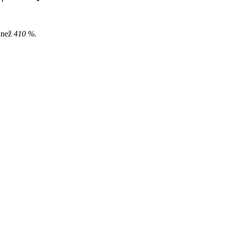
e než
410 %.