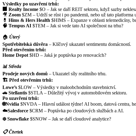
Výsledky po uzavření trhů:
🏢 Realty Income
$O
– Jak se daří REIT sektoru, když sazby neklesaj
🎥
Zoom
$ZM
– Udrží se růst i po pandemii, nebo už tato platforma
💊 Hims & Hers Health
$HIMS
– Expanze v oblasti telemedicíny, bu
🧠 Tempus AI
$TEM
– Jak si vede tato AI společnost na trhu?
🏠
Úterý
Spotřebitelská důvěra
– Klíčový ukazatel sentimentu domácností.
Před otevřením trhů:
Home Depot
$HD
– Jaká je poptávka po renovacích?
📊 Středa
Prodeje nových domů
– Ukazatel síly realitního trhu.
🏗️ Před otevřením trhů:
Lowe’s
$LOW
– Výsledky v maloobchodním stavebnictví.
🚗 Stellantis
$STLA
– Důležitý vývoj v automobilovém sektoru.
Po uzavření trhů:
🌐Nvidia
$NVDA
– Hlavní událost týdne! AI boom, datová centra, h
☁️Salesforce
$CRM
– Poptávka po cloudových službách a AI.
❄️ Snowflake
$SNOW
– Jak se daří cloudové analytice?
📋 Čtvrtek