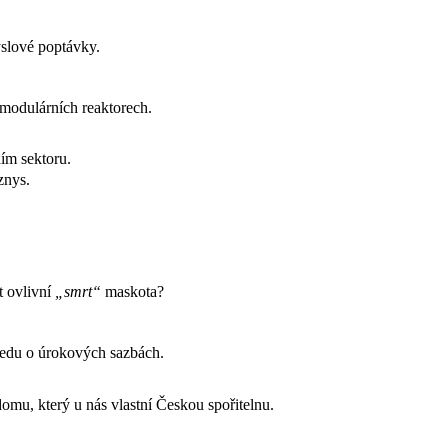
slové poptávky.
modulárních reaktorech.
ím sektoru.
znys.
t ovlivní
„smrt“
maskota?
Fedu o úrokových sazbách.
u, který u nás vlastní Českou spořitelnu.