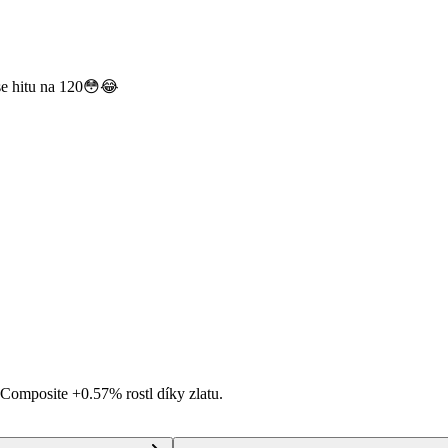
 se hitu na 120😳😂
i Composite
+0.57%
rostl díky zlatu.