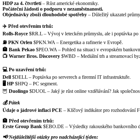
HDP za 4. čtvrtletí
– Růst americké ekonomiky.
Počáteční žádosti o podporu v nezaměstnanosti.
Objednávky zboží dlouhodobé spotřeby
– Důležitý ukazatel průmy
✈️ Před otevřením trhů:
Rolls-Royce
$RR.L
– Vývoj v leteckém průmyslu, ale i poptávka po 
⛽ PKN Orlen
$PKN.WA
– Energetika a rafinerie v Evropě.
🏦 Bank Pekao
$PEO.WA
– Pohled na situaci v evropském bankovn
📺 Warner Bros. Discovery
$WBD
– Mediální trh a streamovací by
💻 Po uzavření trhů:
Dell
$DELL
– Poptávka po serverech a firemní IT infrastruktuře.
🖥️ HP
$HPQ
– PC segment.
🦉
Duolingo
$DUOL
– Jaký je růst online vzdělávání? Jak společnos
💰 Pátek
Údaje o jádrové inflaci PCE
– Klíčový indikátor pro rozhodování 
🏦 Před otevřením trhů:
Erste Group Bank
$EBO.DE
– Výsledky rakouského bankovního dom
📢 Nejdůležitější otázky pro nadcházející týden: