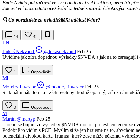
Bude Nvidia pokračovat ve své dominanci v AI sektoru, nebo trh přecen
Jak ovlivní makrodata očekávání ohledně snižování úrokových sazeb
🔍 Co považujete za nejdůležitější událost týdne?
14
42
LN
Lukáš Nekvapil
@lukasnekvapil
Feb 25
Uvidíme jak zítra dopadnou výsledky
$NVDA
a jak na to zareagují i 
1
Odpovědět
MI
Moudrý Investor
@moudry_investor
Feb 25
S aktuální náladou na trzích bych byl hodně opatrný, zítřek nám ukáže, j
0
Odpovědět
M
Martin
@martyp
Feb 25
Trochu se bojím, že výsledky
$NVDA
mohou přinést jen jeden ze dv
Podobně to vidím s PCE. Myslím si že jen hrajeme na to, abychom nedo
potenciální divokou kartu Trumpa, který zase může někomu vyhrožovat