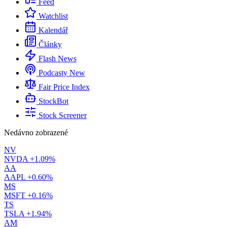
Feed
Watchlist
Kalendář
Články
Flash News
Podcasty
New
Fair Price Index
StockBot
Stock Screener
Nedávno zobrazené
NV
NVDA
+1.09%
AA
AAPL
+0.60%
MS
MSFT
+0.16%
TS
TSLA
+1.94%
AM