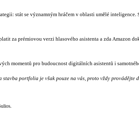
ategii: stát se významným hráčem v oblasti umělé inteligence. 
 platit za prémiovou verzi hlasového asistenta a zda Amazon do
ových momentů pro budoucnost digitálních asistentů i samotné
 stavba portfolia je však pouze na vás, proto vždy provádějte 
ulios.