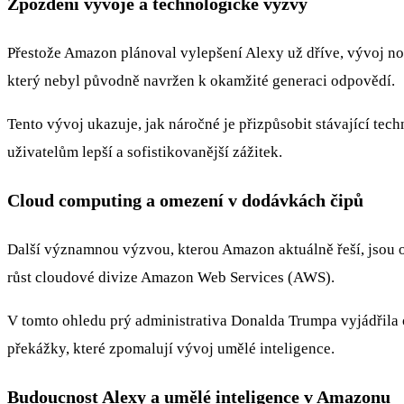
Zpoždění vývoje a technologické výzvy
Přestože Amazon plánoval vylepšení Alexy už dříve, vývoj nov
který nebyl původně navržen k okamžité generaci odpovědí.
Tento vývoj ukazuje, jak náročné je přizpůsobit stávající tec
uživatelům lepší a sofistikovanější zážitek.
Cloud computing a omezení v dodávkách čipů
Další významnou výzvou, kterou Amazon aktuálně řeší, jsou o
růst cloudové divize Amazon Web Services (AWS).
V tomto ohledu prý administrativa Donalda Trumpa vyjádřila 
překážky, které zpomalují vývoj umělé inteligence.
Budoucnost Alexy a umělé inteligence v Amazonu