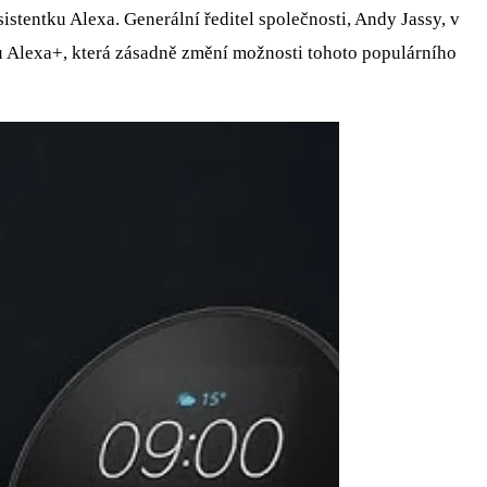
tentku Alexa. Generální ředitel společnosti, Andy Jassy, v
u Alexa+, která zásadně změní možnosti tohoto populárního