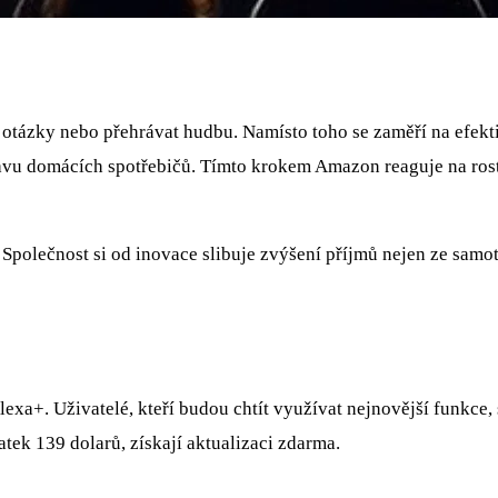
tázky nebo přehrávat hudbu. Namísto toho se zaměří na efekti
vu domácích spotřebičů. Tímto krokem Amazon reaguje na rosto
olečnost si od inovace slibuje zvýšení příjmů nejen ze samotn
xa+. Uživatelé, kteří budou chtít využívat nejnovější funkce, 
tek 139 dolarů, získají aktualizaci zdarma.