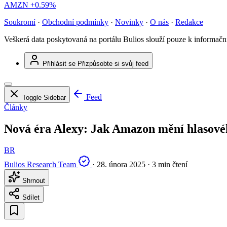
AMZN
+0.59%
Soukromí
·
Obchodní podmínky
·
Novinky
·
O nás
·
Redakce
Veškerá data poskytovaná na portálu Bulios slouží pouze k informač
Přihlásit se
Přizpůsobte si svůj feed
Feed
Toggle Sidebar
Články
Nová éra Alexy: Jak Amazon mění hlasovéh
BR
Bulios Research Team
·
28. února 2025
·
3 min čtení
Shrnout
Sdílet