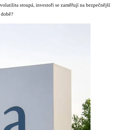
olatilita stoupá, investoři se zaměřují na bezpečnější
é době?