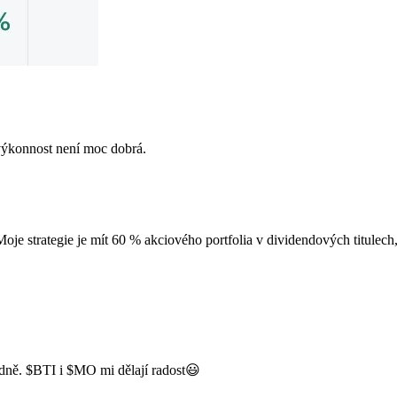
 výkonnost není moc dobrá.
Moje strategie je mít 60 % akciového portfolia v dividendových titulech
idně.
$BTI
i
$MO
mi dělají radost😃