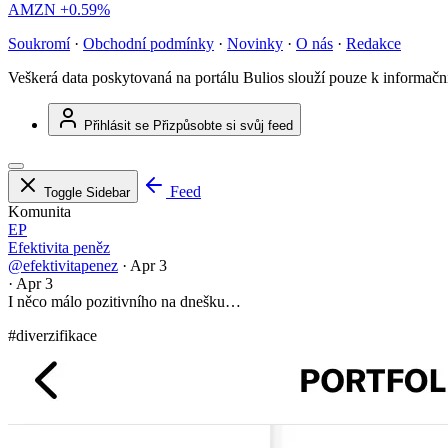
AMZN
+0.59%
Soukromí
·
Obchodní podmínky
·
Novinky
·
O nás
·
Redakce
Veškerá data poskytovaná na portálu Bulios slouží pouze k informač
Přihlásit se
Přizpůsobte si svůj feed
Feed
Toggle Sidebar
Komunita
EP
Efektivita peněz
@efektivitapenez
·
Apr 3
·
Apr 3
I něco málo pozitivního na dnešku…
#diverzifikace