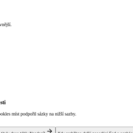
vnější.
sti
kles míst podpořil sázky na nižší sazby.