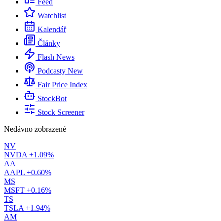
Feed
Watchlist
Kalendář
Články
Flash News
Podcasty
New
Fair Price Index
StockBot
Stock Screener
Nedávno zobrazené
NV
NVDA
+1.09%
AA
AAPL
+0.60%
MS
MSFT
+0.16%
TS
TSLA
+1.94%
AM