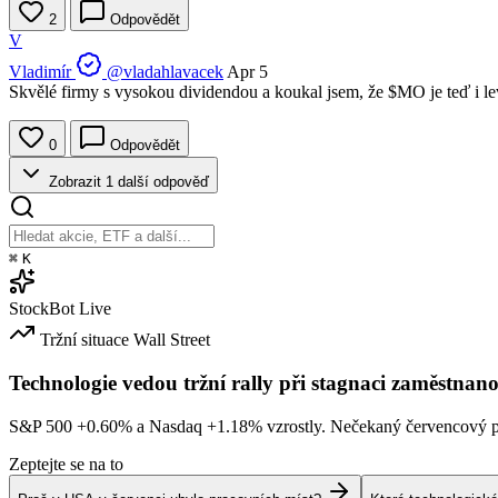
2
Odpovědět
V
Vladimír
@vladahlavacek
Apr 5
Skvělé firmy s vysokou dividendou a koukal jsem, že
$MO
je teď i le
0
Odpovědět
Zobrazit 1 další odpověď
⌘
K
StockBot
Live
Tržní situace
Wall Street
Technologie vedou tržní rally při stagnaci zaměstnano
S&P 500
+0.60%
a Nasdaq
+1.18%
vzrostly. Nečekaný červencový po
Zeptejte se na to