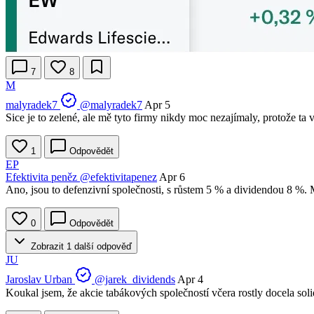
7
8
M
malyradek7
@malyradek7
Apr 5
Sice je to zelené, ale mě tyto firmy nikdy moc nezajímaly, protože ta
1
Odpovědět
EP
Efektivita peněz
@efektivitapenez
Apr 6
Ano, jsou to defenzivní společnosti, s růstem 5 % a dividendou 8 %. 
0
Odpovědět
Zobrazit 1 další odpověď
JU
Jaroslav Urban
@jarek_dividends
Apr 4
Koukal jsem, že akcie tabákových společností včera rostly docela sol