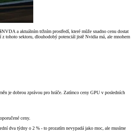
$NVDA
a aktuálním tržním prostředí, které může snadno cenu dostat
í z tohoto sektoru, dlouhodobý potenciál jistě Nvidia má, ale mnohem
oměn je dobrou zprávou pro hráče. Zatímco ceny GPU v posledních
doporučené ceny.
slední dva týdny o 2 % - to prozatím nevypadá jako moc, ale musíme