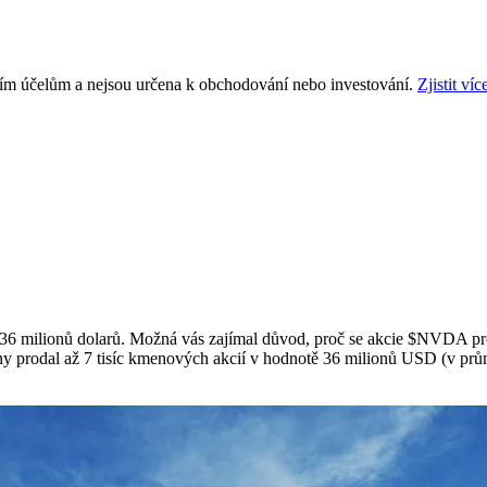
ním účelům a nejsou určena k obchodování nebo investování.
Zjistit víc
6 milionů dolarů. Možná vás zajímal důvod, proč se akcie
$NVDA
pr
 dny prodal až 7 tisíc kmenových akcií v hodnotě 36 milionů USD (v pr