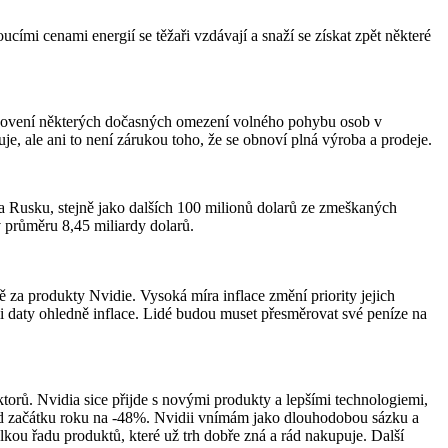
mi cenami energií se těžaři vzdávají a snaží se získat zpět některé
 obnovení některých dočasných omezení volného pohybu osob v
e, ale ani to není zárukou toho, že se obnoví plná výroba a prodeje.
 a Rusku, stejně jako dalších 100 milionů dolarů ze zmeškaných
 průměru 8,45 miliardy dolarů.
za produkty Nvidie. Vysoká míra inflace změní priority jejich
 daty ohledně inflace. Lidé budou muset přesměrovat své peníze na
orů. Nvidia sice přijde s novými produkty a lepšími technologiemi,
je od začátku roku na -48%. Nvidii vnímám jako dlouhodobou sázku a
kou řadu produktů, které už trh dobře zná a rád nakupuje. Další