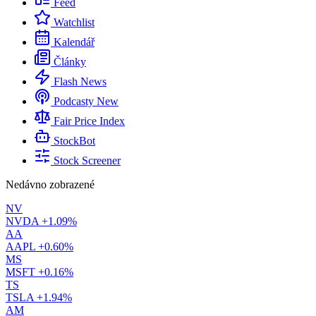
Feed
Watchlist
Kalendář
Články
Flash News
Podcasty
New
Fair Price Index
StockBot
Stock Screener
Nedávno zobrazené
NV
NVDA
+1.09%
AA
AAPL
+0.60%
MS
MSFT
+0.16%
TS
TSLA
+1.94%
AM