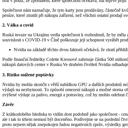
brát v potaz, že zpomalení, které společnost očekává, má teprve přijít.
Společnost nám naznačuje, že tyto karty jsou prodávány, částečně kvů
peníze, které ztratili při nákupu zařízení, než všichni ostatní prodají 
2. Válka a covid
Ruská invaze na Ukrajinu vedla společnost k rozhodnutí, že by měla 
souvislosti s COVID-19 v Číně poškozuje její schopnost vyrábět produk
Nvidia na základě těchto dvou faktorů očekává, že ztratí přibli
Podle finanční ředitelky Colette Kressové zahrnuje částka 500 milion
nákupů datových center v Rusku.Ve druhém čtvrtletí Nvidia odhaduje 
3. Riziko snížené poptávky
Nvidia by mohla skončit s větší nabídkou GPU a dalších produktů než
výdajů na nezbytnosti. To způsobí omezení nákupů a možné storna ob
zvýšené výdaje za palivo, energii a potraviny, což by mohlo odebrat č
Závěr
Z krátkodobého hlediska to vidím dost podobně jako společnost - cen
ale i tak to trhem nemusí být doceněno. Podívejme se na poslední čtv
proto nejsem nějak znepokojen řadou negativních zpráv, výsledky gene