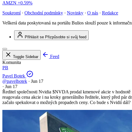
AMZN
+0.59%
Soukromí
·
Obchodní podmínky
·
Novinky
·
O nás
·
Redakce
Veškerá data poskytovaná na portálu Bulios slouží pouze k informač
Přihlásit se
Přizpůsobte si svůj feed
Feed
Toggle Sidebar
Komunita
PB
Pavel Botek
@pavelbotek
·
Jun 17
·
Jun 17
Ředitel společnosti Nvidia
$NVDA
prodal kmenové akcie v hodnotě 3
reagovala cena akcie i na kroky generálního ředitele, který před pár
začalo spekulovat o možných propadech ceny. Co bude s Nvidií dál?