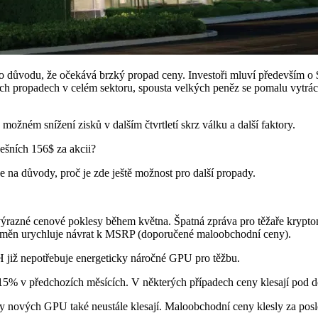
o důvodu, že očekává brzký propad ceny. Investoři mluví především o
ch propadech v celém sektoru, spousta velkých peněz se pomalu vytrác
ožném snížení zisků v dalším čtvrtletí skrz válku a další faktory.
ešních 156$ za akcii?
 na důvody, proč je zde ještě možnost pro další propady.
ýrazné cenové poklesy během května. Špatná zpráva pro těžaře krypt
yptoměn urychluje návrat k MSRP (doporučené maloobchodní ceny).
 již nepotřebuje energeticky náročné GPU pro těžbu.
15% v předchozích měsících. V některých případech ceny klesají pod 
ceny nových GPU také neustále klesají. Maloobchodní ceny klesly za po