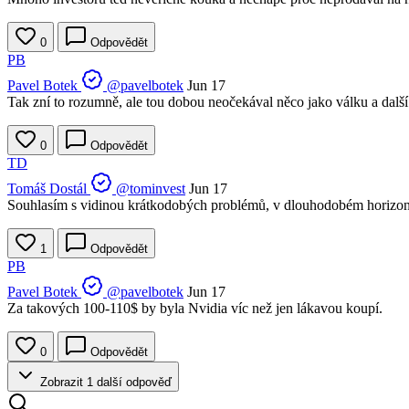
0
Odpovědět
PB
Pavel Botek
@pavelbotek
Jun 17
Tak zní to rozumně, ale tou dobou neočekával něco jako válku a další
0
Odpovědět
TD
Tomáš Dostál
@tominvest
Jun 17
Souhlasím s vidinou krátkodobých problémů, v dlouhodobém horizon
1
Odpovědět
PB
Pavel Botek
@pavelbotek
Jun 17
Za takových 100-110$ by byla Nvidia víc než jen lákavou koupí.
0
Odpovědět
Zobrazit 1 další odpověď