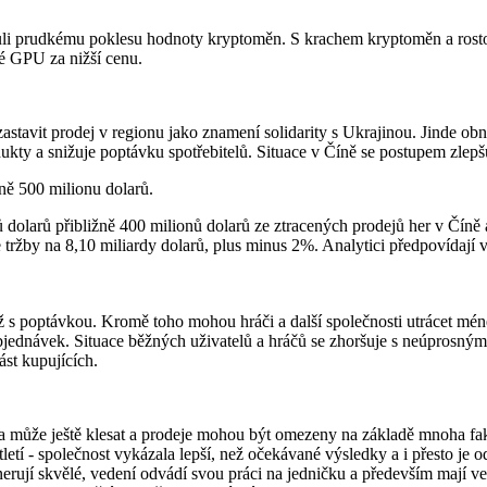
li prudkému poklesu hodnoty kryptoměn. S krachem kryptoměn a rostoucí
své GPU za nižší cenu.
zastavit prodej v regionu jako znamení solidarity s Ukrajinou. Jinde
ty a snižuje poptávku spotřebitelů. Situace v Číně se postupem zlepšuj
žně 500 milionu dolarů.
ů dolarů přibližně 400 milionů dolarů ze ztracených prodejů her v Číně
tržby na 8,10 miliardy dolarů, plus minus 2%. Analytici předpovídají v
 s poptávkou. Kromě toho mohou hráči a další společnosti utrácet méně 
jednávek. Situace běžných uživatelů a hráčů se zhoršuje s neúprosnými
ást kupujících.
a může ještě klesat a prodeje mohou být omezeny na základě mnoha fakt
rtletí - společnost vykázala lepší, než očekávané výsledky a i přesto 
rují skvělé, vedení odvádí svou práci na jedničku a především mají vel