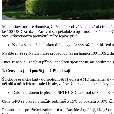
Mnoho investorů se domnívá, že ředitel prodává kmenové akcie z toh
ke 100 USD za akcii. Zároveň se spekuluje o opatrnosti a krátkodobý
více krátkodobých protivětrů může teprve přijít.
Nvidia sama před nějakou dobou vydala výstražné prohlášení o m
Myslíte si, že se Nvidia může propadnout až na hranici 100-110$ z dn
Dnes se nebudu zabývat přímou analýzou společnosti, ale podíváme se
1. Ceny nových i použitých GPU klesají
Špičkové grafické karty od společností Nvidia a AMD zaznamenaly v
několika měsících neustále klesaly, zdá se, že probíhající krach kr
Dalším faktorem je přechod
$ETHUSD
na Proof of Stake. ETH
Ceny GPU se v květnu snížily přibližně o 15% po poklesu o 10% až 
Prozatím trh s použitými zařízeními na eBay klesá rychleji, i když 