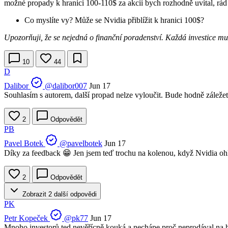
možné propady k hranici 100-110$ za akcii bych rozhodně uvítal, rád
Co myslíte vy? Může se Nvidia přiblížit k hranici 100$?
Upozorňuji, že se nejedná o finanční poradenství. Každá investice mu
10
44
D
Dalibor
@dalibor007
Jun 17
Souhlasím s autorem, další propad nelze vyloučit. Bude hodně záležet i
2
Odpovědět
PB
Pavel Botek
@pavelbotek
Jun 17
Díky za feedback 😁 Jen jsem teď trochu na kolenou, když Nvidia ohl
2
Odpovědět
Zobrazit 2 další odpovědi
PK
Petr Kopeček
@pk77
Jun 17
Mnoho investorů ted nevěřícně kouká a nechápe proč neprodával na ho