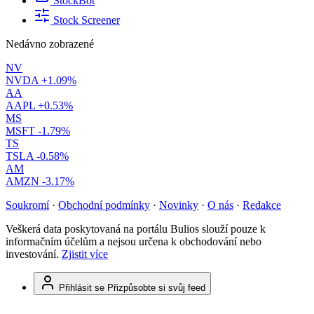
StockBot
Stock Screener
Nedávno zobrazené
NV
NVDA
+1.09%
AA
AAPL
+0.53%
MS
MSFT
-1.79%
TS
TSLA
-0.58%
AM
AMZN
-3.17%
Soukromí
·
Obchodní podmínky
·
Novinky
·
O nás
·
Redakce
Veškerá data poskytovaná na portálu Bulios slouží pouze k
informačním účelům a nejsou určena k obchodování nebo
investování.
Zjistit více
Přihlásit se
Přizpůsobte si svůj feed