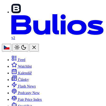
v2
Feed
Watchlist
Kalendář
Články
Flash News
Podcasty
New
Fair Price Index