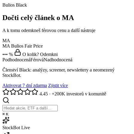
Bulios Black
Dočti celý článek o MA
A k tomu odemkneš férovou cenu a další nástroje
MA
MA
Bulios Fair Price
••• %
O kolik? Odemkni
Podhodnocená
Férová
Nadhodnocená
Členství Black: analýzy, screener, newslettery a neomezený
StockBot.
Aktivovat 7 dní zdarma
Zjistit více
4.45
·
+200K investorů v komunitě
⌘
K
StockBot
Live