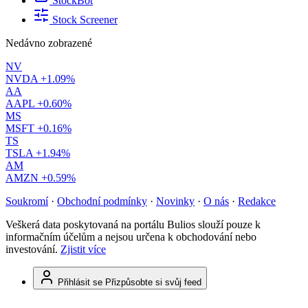
StockBot
Stock Screener
Nedávno zobrazené
NV
NVDA
+1.09%
AA
AAPL
+0.60%
MS
MSFT
+0.16%
TS
TSLA
+1.94%
AM
AMZN
+0.59%
Soukromí
·
Obchodní podmínky
·
Novinky
·
O nás
·
Redakce
Veškerá data poskytovaná na portálu Bulios slouží pouze k
informačním účelům a nejsou určena k obchodování nebo
investování.
Zjistit více
Přihlásit se
Přizpůsobte si svůj feed