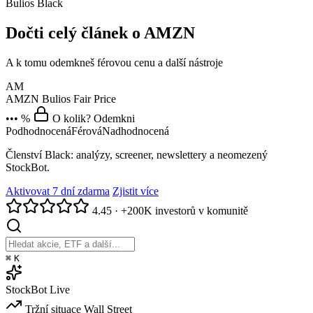
Bulios Black
Dočti celý článek o AMZN
A k tomu odemkneš férovou cenu a další nástroje
AM
AMZN
Bulios Fair Price
••• %
O kolik? Odemkni
Podhodnocená
Férová
Nadhodnocená
Členství Black: analýzy, screener, newslettery a neomezený
StockBot.
Aktivovat 7 dní zdarma
Zjistit více
4.45
·
+200K investorů v komunitě
⌘
K
StockBot
Live
Tržní situace
Wall Street