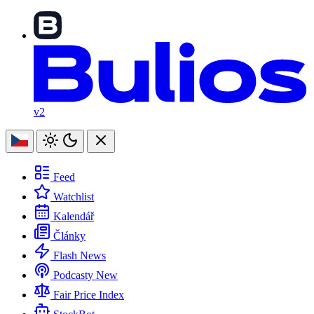
v2
Feed
Watchlist
Kalendář
Články
Flash News
Podcasty
New
Fair Price Index