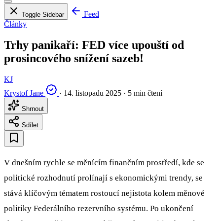
Feed
Toggle Sidebar
Články
Trhy panikaří: FED více upouští od
prosincového snížení sazeb!
KJ
Krystof Jane
·
14. listopadu 2025
·
5 min čtení
Shrnout
Sdílet
V dnešním rychle se měnícím finančním prostředí, kde se
politické rozhodnutí prolínají s ekonomickými trendy, se
stává klíčovým tématem rostoucí nejistota kolem měnové
politiky Federálního rezervního systému. Po ukončení