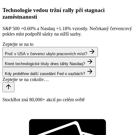
Technologie vedou tržní rally při stagnaci
zaměstnanosti
S&P 500
+0.60%
a Nasdaq
+1.18%
vzrostly. Nečekaný červencový
pokles míst podpořil sázky na nižší sazby.
Zeptejte se na to
Proč v USA v červenci ubylo pracovních míst?
Které technologické tituly dnes táhly Nasdaq?
Kdy proběhne další zasedání Fed o sazbách?
StockBot zná 80,000+ akcií po celém světě