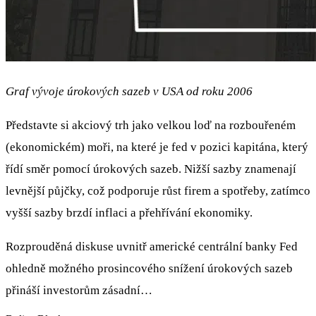
Graf vývoje úrokových sazeb v USA od roku 2006
Představte si akciový trh jako velkou loď na rozbouřeném
(ekonomickém) moři, na které je fed v pozici kapitána, který
řídí směr pomocí úrokových sazeb. Nižší sazby znamenají
levnější půjčky, což podporuje růst firem a spotřeby, zatímco
vyšší sazby brzdí inflaci a přehřívání ekonomiky.
Rozprouděná diskuse uvnitř americké centrální banky Fed
ohledně možného prosincového snížení úrokových sazeb
přináší investorům zásadní…