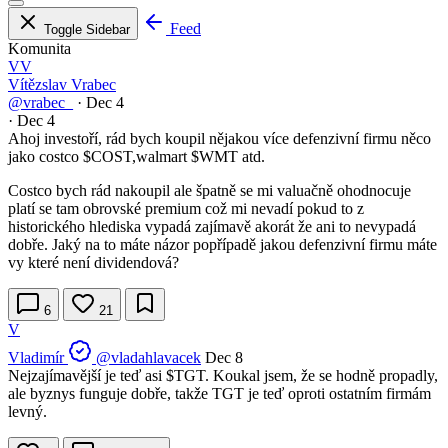
Feed
Toggle Sidebar
Komunita
VV
Vítězslav Vrabec
@vrabec_
·
Dec 4
·
Dec 4
Ahoj investoří, rád bych koupil nějakou více defenzivní firmu něco
jako costco
$COST
,walmart
$WMT
atd.
Costco bych rád nakoupil ale špatně se mi valuačně ohodnocuje
platí se tam obrovské premium což mi nevadí pokud to z
historického hlediska vypadá zajímavě akorát že ani to nevypadá
dobře. Jaký na to máte názor popřípadě jakou defenzivní firmu máte
vy které není dividendová?
6
21
V
Vladimír
@vladahlavacek
Dec 8
Nejzajímavější je teď asi
$TGT
. Koukal jsem, že se hodně propadly,
ale byznys funguje dobře, takže TGT je teď oproti ostatním firmám
levný.