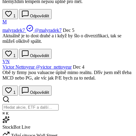
hlemýždím tempem nejsou uplně pro měl.
1
Odpovědět
M
malyradek7
@malyradek7
Dec 5
Aktuálně je to dost drahé a i když by šlo o diverzifikaci, tak se
můžeš ošklivě spálit.
1
Odpovědět
VN
Victor Nettoyeur
@victor_nettoyeur
Dec 4
Obě ty firmy jsou valuacne úplně mimo realitu. Dřív jsem měl třeba
MCD nebo PG, ale víc jak P/E bych za to nedal.
1
Odpovědět
⌘
K
StockBot
Live
Tržní situace
Wall Street