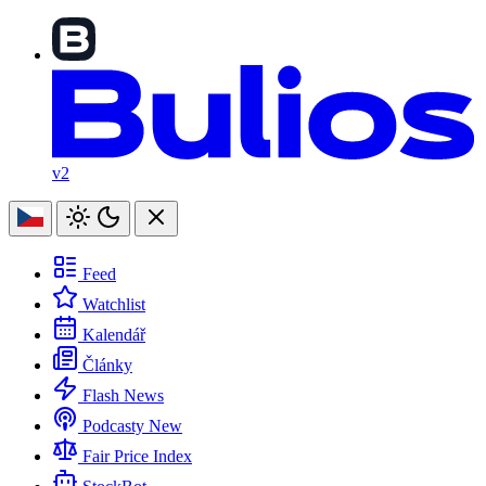
v2
Feed
Watchlist
Kalendář
Články
Flash News
Podcasty
New
Fair Price Index