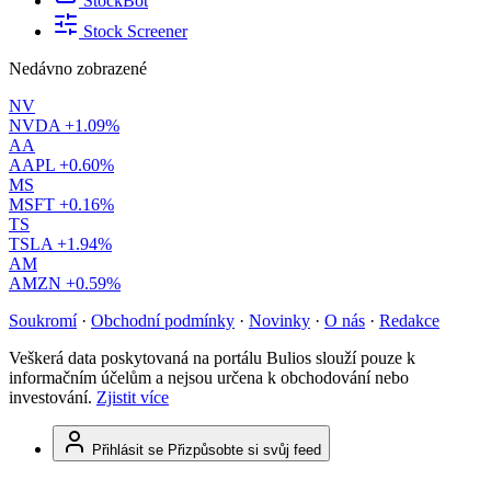
StockBot
Stock Screener
Nedávno zobrazené
NV
NVDA
+1.09%
AA
AAPL
+0.60%
MS
MSFT
+0.16%
TS
TSLA
+1.94%
AM
AMZN
+0.59%
Soukromí
·
Obchodní podmínky
·
Novinky
·
O nás
·
Redakce
Veškerá data poskytovaná na portálu Bulios slouží pouze k
informačním účelům a nejsou určena k obchodování nebo
investování.
Zjistit více
Přihlásit se
Přizpůsobte si svůj feed