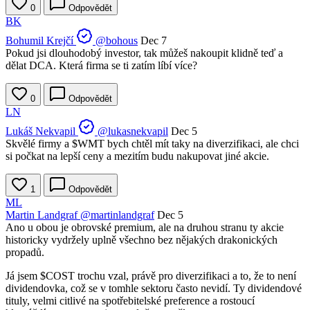
0
Odpovědět
BK
Bohumil Krejčí
@bohous
Dec 7
Pokud jsi dlouhodobý investor, tak můžeš nakoupit klidně teď a
dělat DCA. Která firma se ti zatím líbí více?
0
Odpovědět
LN
Lukáš Nekvapil
@lukasnekvapil
Dec 5
Skvělé firmy a
$WMT
bych chtěl mít taky na diverzifikaci, ale chci
si počkat na lepší ceny a mezitím budu nakupovat jiné akcie.
1
Odpovědět
ML
Martin Landgraf
@martinlandgraf
Dec 5
Ano u obou je obrovské premium, ale na druhou stranu ty akcie
historicky vydržely uplně všechno bez nějakých drakonických
propadů.
Já jsem
$COST
trochu vzal, právě pro diverzifikaci a to, že to není
dividendovka, což se v tomhle sektoru často nevidí. Ty dividendové
tituly, velmi citlivé na spotřebitelské preference a rostoucí