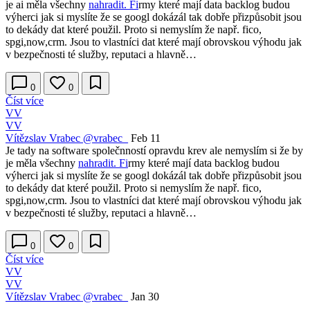
je ai měla všechny
nahradit. Fi
rmy které mají data backlog budou
výherci jak si myslíte že se googl dokázál tak dobře přizpůsobit jsou
to dekády dat které použil. Proto si nemyslím že např. fico,
spgi,now,crm. Jsou to vlastníci dat které mají obrovskou výhodu jak
v bezpečnosti té služby, reputaci a hlavně…
0
0
Číst více
VV
VV
Vítězslav Vrabec
@vrabec_
Feb 11
Je tady na software společnností opravdu krev ale nemyslím si že by
je měla všechny
nahradit. Fi
rmy které mají data backlog budou
výherci jak si myslíte že se googl dokázál tak dobře přizpůsobit jsou
to dekády dat které použil. Proto si nemyslím že např. fico,
spgi,now,crm. Jsou to vlastníci dat které mají obrovskou výhodu jak
v bezpečnosti té služby, reputaci a hlavně…
0
0
Číst více
VV
VV
Vítězslav Vrabec
@vrabec_
Jan 30