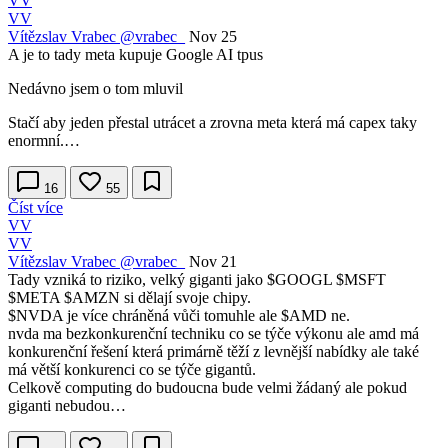
VV
VV
Vítězslav Vrabec
@vrabec_
Nov 25
A je to tady meta kupuje Google AI tpus
Nedávno jsem o tom mluvil
Stačí aby jeden přestal utrácet a zrovna meta která má capex taky
enormní.…
16
55
Číst více
VV
VV
Vítězslav Vrabec
@vrabec_
Nov 21
Tady vzniká to riziko, velký giganti jako
$GOOGL
$MSFT
$META
$AMZN
si dělají svoje chipy.
$NVDA
je více chráněná vůči tomuhle ale
$AMD
ne.
nvda ma bezkonkurenční techniku co se týče výkonu ale amd má
konkurenční řešení která primárně těží z levnější nabídky ale také
má větší konkurenci co se týče gigantů.
Celkově computing do budoucna bude velmi žádaný ale pokud
giganti nebudou…