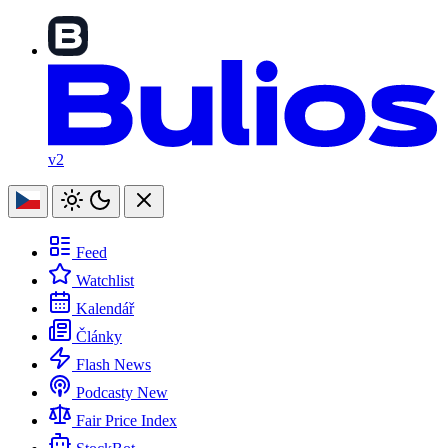
v2
Feed
Watchlist
Kalendář
Články
Flash News
Podcasty
New
Fair Price Index