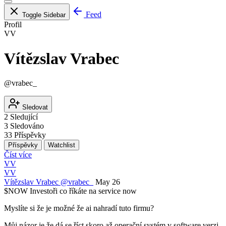
Feed
Toggle Sidebar
Profil
VV
Vítězslav Vrabec
@vrabec_
Sledovat
2
Sledující
3
Sledováno
33
Příspěvky
Příspěvky
Watchlist
Číst více
VV
VV
Vítězslav Vrabec
@vrabec_
May 26
$NOW
Investoři co říkáte na service now
Myslíte si že je možné že ai nahradí tuto firmu?
Můj názor je že dá se říct skoro až operační systém v software verzi