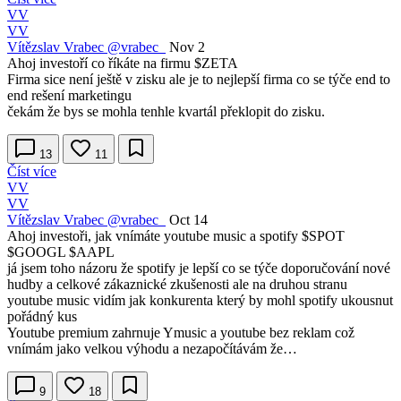
VV
VV
Vítězslav Vrabec
@vrabec_
Nov 2
Ahoj investoří co říkáte na firmu
$ZETA
Firma sice není ještě v zisku ale je to nejlepší firma co se týče end to
end rešení marketingu
čekám že bys se mohla tenhle kvartál překlopit do zisku.
13
11
Číst více
VV
VV
Vítězslav Vrabec
@vrabec_
Oct 14
Ahoj investoři, jak vnímáte youtube music a spotify
$SPOT
$GOOGL
$AAPL
já jsem toho názoru že spotify je lepší co se týče doporučování nové
hudby a celkové zákaznické zkušenosti ale na druhou stranu
youtube music vidím jak konkurenta který by mohl spotify ukousnut
pořádný kus
Youtube premium zahrnuje Ymusic a youtube bez reklam což
vnímám jako velkou výhodu a nezapočítávám že…
9
18