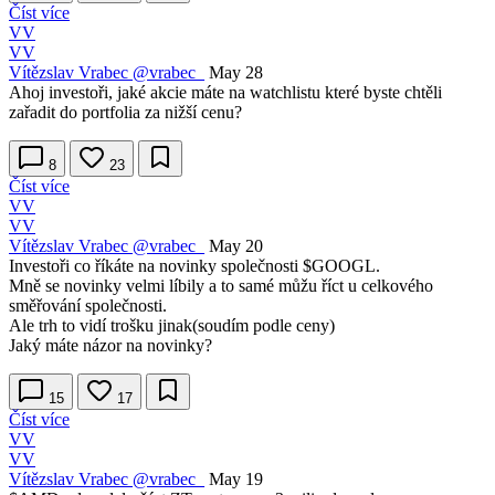
Číst více
VV
VV
Vítězslav Vrabec
@vrabec_
May 28
Ahoj investoři, jaké akcie máte na watchlistu které byste chtěli
zařadit do portfolia za nižší cenu?
8
23
Číst více
VV
VV
Vítězslav Vrabec
@vrabec_
May 20
Investoři co říkáte na novinky společnosti
$GOOGL
.
Mně se novinky velmi líbily a to samé můžu říct u celkového
směřování společnosti.
Ale trh to vidí trošku jinak(soudím podle ceny)
Jaký máte názor na novinky?
15
17
Číst více
VV
VV
Vítězslav Vrabec
@vrabec_
May 19