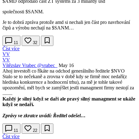
$AMD
odprodalo část ZT systems za 3 miliardy usd
společnosti
$SANM
.
Je to dobrá zpráva protože amd si nechali jen část pro navrhování
čipů a výrobu nechají na
$SANM
…
11
32
Číst více
VV
VV
Vítězslav Vrabec
@vrabec_
May 16
Ahoj investoři co říkáte na odchod generálního ředitele
$NVO
Stalo se to nečekaně a zrovna v době kdy se firmě moc nedaří(z
hlediska konkurence a hodnocení trhu), za mě je tohle takové
upozornění, měl bych se zamýšlet jestli managment firmy nestojí za
........
Každý je silný když se daří ale pravý silný managment se ukáže
když se nedaří.
Zprávy ve zkratce uvádí: Ředitel odešel…
11
22
Číst více