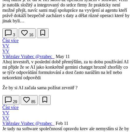
je natolik složitý a integrovaný do srdce firmy že prakticky není
možné přejít, navíc sami mají spolupráce na vyvíjení ai agentu kteří
právě dokáží bezpečně zacházet s daty a dělat různé operaci které by
jinak byli…
3
16
Číst více
VV
VV
Vítězslav Vrabec
@vrabec_
May 11
Ahoj investoři, v poslední době přemýšlím, za tu dobu používání AI
mi přijde že se AI jako konkrétně gemini chatgpt hrozně zhoršily co
se týče odpovídání formulování a dost často narážím na lež nebo
nekorektní odpovědi
Že by si AI začala sama požírat zevnitř ?
29
85
Číst více
VV
VV
Vítězslav Vrabec
@vrabec_
Feb 11
Je tady na software společnností opravdu krev ale nemyslím si že by