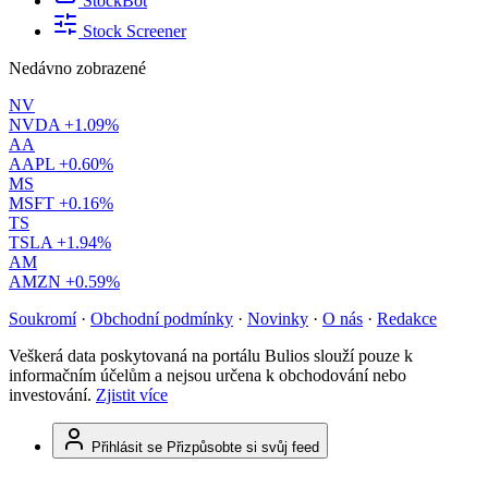
StockBot
Stock Screener
Nedávno zobrazené
NV
NVDA
+1.09%
AA
AAPL
+0.60%
MS
MSFT
+0.16%
TS
TSLA
+1.94%
AM
AMZN
+0.59%
Soukromí
·
Obchodní podmínky
·
Novinky
·
O nás
·
Redakce
Veškerá data poskytovaná na portálu Bulios slouží pouze k
informačním účelům a nejsou určena k obchodování nebo
investování.
Zjistit více
Přihlásit se
Přizpůsobte si svůj feed