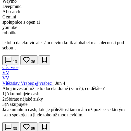
Waymo
Deepmind
AI search
Gemini
spolupráce s open ai
youtube
robotika
je toho daleko víc ale sám nevim kolik alphabet ma splecnosti pod
sebou…
13
36
Číst více
VV
VV
Vítězslav Vrabec
@vrabec_
Jun 4
Ahoj investoři už je to docela drahé (za mě), co děláte ?
1)Akumulujete cash
2)Sbíráte nějaké zisky
3)Nakupujete
Já akumuluju cash, kde je příležitost tam mám už pozice se kterýma
jsem spokojen a jinde toho už moc nevidím.
30
85