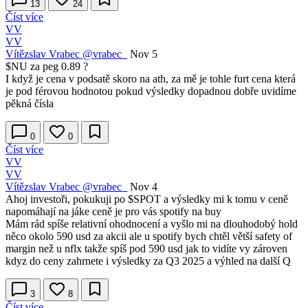
13
24
Číst více
VV
VV
Vítězslav Vrabec
@vrabec_
Nov 5
$NU
za peg 0.89 ?
I když je cena v podsatě skoro na ath, za mě je tohle furt cena která
je pod férovou hodnotou pokud výsledky dopadnou dobře uvidíme
pěkná čísla
0
0
Číst více
VV
VV
Vítězslav Vrabec
@vrabec_
Nov 4
Ahoj investoři, pokukuji po
$SPOT
a výsledky mi k tomu v ceně
napomáhají na jáke ceně je pro vás spotify na buy
Mám rád spíše relativní ohodnocení a vyšlo mi na dlouhodobý hold
něco okolo 590 usd za akcii ale u spotify bych chtěl větší safety of
margin než u nflx takže spíš pod 590 usd jak to vidíte vy zároven
kdyz do ceny zahrnete i výsledky za Q3 2025 a výhled na další Q
3
8
Číst více