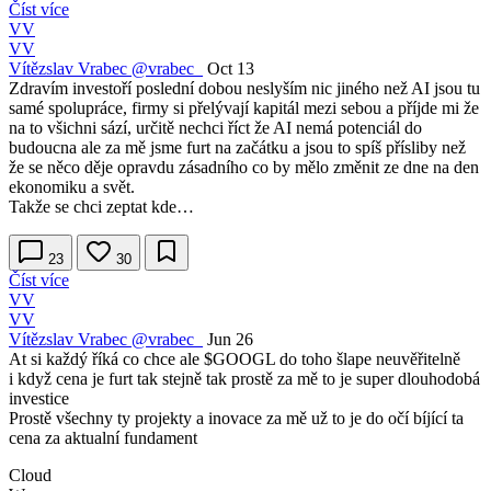
Číst více
VV
VV
Vítězslav Vrabec
@vrabec_
Oct 13
Zdravím investoří poslední dobou neslyším nic jiného než AI jsou tu
samé spolupráce, firmy si přelývají kapitál mezi sebou a příjde mi že
na to všichni sází, určitě nechci říct že AI nemá potenciál do
budoucna ale za mě jsme furt na začátku a jsou to spíš přísliby než
že se něco děje opravdu zásadního co by mělo změnit ze dne na den
ekonomiku a svět.
Takže se chci zeptat kde…
23
30
Číst více
VV
VV
Vítězslav Vrabec
@vrabec_
Jun 26
At si každý říká co chce ale
$GOOGL
do toho šlape neuvěřitelně
i když cena je furt tak stejně tak prostě za mě to je super dlouhodobá
investice
Prostě všechny ty projekty a inovace za mě už to je do očí bíjící ta
cena za aktualní fundament
Cloud