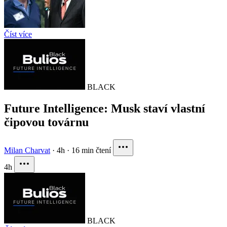
Číst více
BLACK
Future Intelligence: Musk staví vlastní
čipovou továrnu
Milan Charvat
·
4h
·
16 min čtení
4h
BLACK