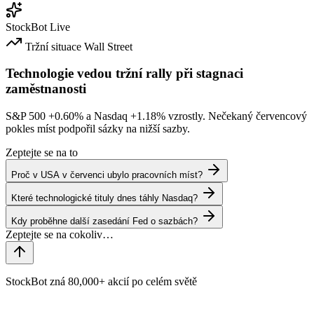
StockBot
Live
Tržní situace
Wall Street
Technologie vedou tržní rally při stagnaci
zaměstnanosti
S&P 500
+0.60%
a Nasdaq
+1.18%
vzrostly. Nečekaný červencový
pokles míst podpořil sázky na nižší sazby.
Zeptejte se na to
Proč v USA v červenci ubylo pracovních míst?
Které technologické tituly dnes táhly Nasdaq?
Kdy proběhne další zasedání Fed o sazbách?
StockBot zná 80,000+ akcií po celém světě