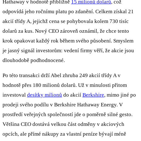
Hathaway v hodnotě přibližně
15 milionů dolarů
, což
odpovídá jeho ročnímu platu po zdanění. Celkem získal 21
akcií třídy A, jejichž cena se pohybovala kolem 730 tisíc
dolarů za kus. Nový CEO zároveň oznámil, že chce tento
krok opakovat každý rok během svého působení. Smyslem
je jasný signál investorům: vedení firmy věří, že akcie jsou
dlouhodobě podhodnocené.
Po této transakci drží Abel zhruba 249 akcií třídy A v
hodnotě přes 180 milionů dolarů. Už v minulosti přitom
investoval
desítky milionů
do akcií
Berkshire
, mimo jiné po
prodeji svého podílu v Berkshire Hathaway Energy. V
prostředí veřejných společností jde o poměrně silné gesto.
Většina CEO dostává velkou část odměny v akciových
opcích, ale přímé nákupy za vlastní peníze bývají méně