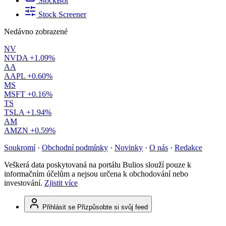
StockBot
Stock Screener
Nedávno zobrazené
NV
NVDA
+1.09%
AA
AAPL
+0.60%
MS
MSFT
+0.16%
TS
TSLA
+1.94%
AM
AMZN
+0.59%
Soukromí
·
Obchodní podmínky
·
Novinky
·
O nás
·
Redakce
Veškerá data poskytovaná na portálu Bulios slouží pouze k
informačním účelům a nejsou určena k obchodování nebo
investování.
Zjistit více
Přihlásit se
Přizpůsobte si svůj feed