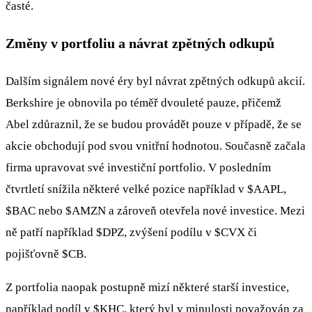
časté.
Změny v portfoliu a návrat zpětných odkupů
Dalším signálem nové éry byl návrat zpětných odkupů akcií.
Berkshire je obnovila po téměř dvouleté pauze, přičemž
Abel zdůraznil, že se budou provádět pouze v případě, že se
akcie obchodují pod svou vnitřní hodnotou. Současně začala
firma upravovat své investiční portfolio. V posledním
čtvrtletí snížila některé velké pozice například v
$AAPL
,
$BAC
nebo
$AMZN
a zároveň otevřela nové investice. Mezi
ně patří například
$DPZ
, zvýšení podílu v
$CVX
či
pojišťovně
$CB
.
Z portfolia naopak postupně mizí některé starší investice,
například podíl v
$KHC
, který byl v minulosti považován za