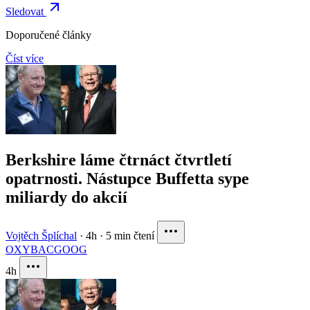
Sledovat
Doporučené články
Číst více
Berkshire láme čtrnáct čtvrtletí
opatrnosti. Nástupce Buffetta sype
miliardy do akcií
Vojtěch Šplíchal
·
4h
·
5 min čtení
OXY
BAC
GOOG
4h