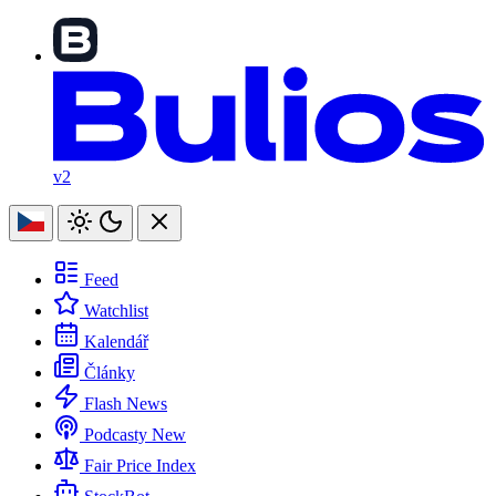
v2
Feed
Watchlist
Kalendář
Články
Flash News
Podcasty
New
Fair Price Index