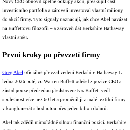
Nový CEO obnovil zpětné odkupy akcií, přeskupil část
investičního portfolia a zároveň investoval vlastní miliony
do akcií firmy. Tyto signály naznačují, jak chce Abel navázat
na Buffettovu filozofii – a zároveň dát Berkshire Hathaway
vlastní směr.
První kroky po převzetí firmy
Greg Abel
oficiálně převzal vedení Berkshire Hathaway 1.
ledna 2026 poté, co Warren Buffett odešel z pozice CEO a
zůstal pouze předsedou představenstva. Buffett vedl
společnost více než 60 let a proměnil ji z malé textilní firmy
v konglomerát s hodnotou přes jeden bilion dolarů.
Abel tak zdědil mimořádně silnou finanční pozici. Berkshire