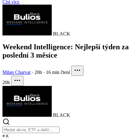
Číst více
BLACK
Weekend Intelligence: Nejlepší týden za
poslední 3 měsíce
Milan Charvat
·
20h
·
16 min čtení
20h
BLACK
⌘
K