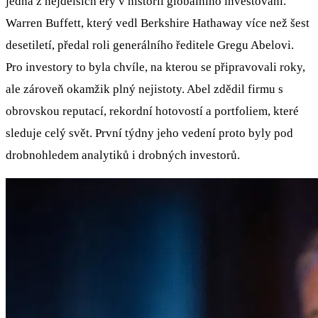
jedna z nejdelších éry v historii globálního investování.
Warren Buffett, který vedl Berkshire Hathaway více než šest
desetiletí, předal roli generálního ředitele Gregu Abelovi.
Pro investory to byla chvíle, na kterou se připravovali roky,
ale zároveň okamžik plný nejistoty. Abel zdědil firmu s
obrovskou reputací, rekordní hotovostí a portfoliem, které
sleduje celý svět. První týdny jeho vedení proto byly pod
drobnohledem analytiků i drobných investorů.