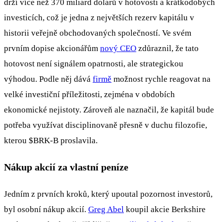
drží více než 370 miliard dolarů v hotovosti a krátkodobých
investicích, což je jedna z největších rezerv kapitálu v
historii veřejně obchodovaných společností. Ve svém
prvním dopise akcionářům
nový CEO
zdůraznil, že tato
hotovost není signálem opatrnosti, ale strategickou
výhodou. Podle něj dává
firmě
možnost rychle reagovat na
velké investiční příležitosti, zejména v obdobích
ekonomické nejistoty. Zároveň ale naznačil, že kapitál bude
potřeba využívat disciplinovaně přesně v duchu filozofie,
kterou
$BRK-B
proslavila.
Nákup akcií za vlastní peníze
Jedním z prvních kroků, který upoutal pozornost investorů,
byl osobní nákup akcií.
Greg Abel
koupil akcie Berkshire