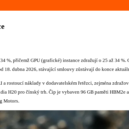
ce
 34 %, přičemž GPU (grafické) instance zdražují o 25 až 34 %. 
od 18. dubna 2026, stávající smlouvy zůstávají do konce aktuá
 a rostoucí náklady v dodavatelském řetězci, zejména zdražová
idia H20 pro čínský trh. Čip je vybaven 96 GB paměti HBM2e a
g Motors.