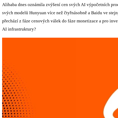
Alibaba dnes oznámila zvýšení cen svých AI výpočetních prod
svých modelů Hunyuan více než čtyřnásobně a Baidu ve stejn
přechází z fáze cenových válek do fáze monetizace a pro inves
AI infrastruktury?