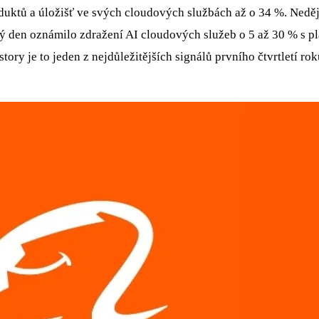
uktů a úložišť ve svých cloudových službách až o 34 %. Neděje
ý den oznámilo zdražení AI cloudových služeb o 5 až 30 % s p
tory je to jeden z nejdůležitějších signálů prvního čtvrtletí r