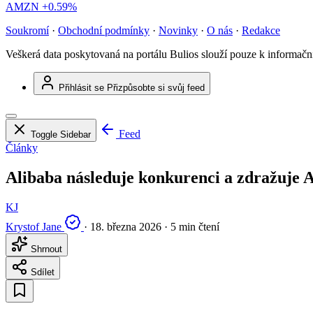
AMZN
+0.59%
Soukromí
·
Obchodní podmínky
·
Novinky
·
O nás
·
Redakce
Veškerá data poskytovaná na portálu Bulios slouží pouze k informač
Přihlásit se
Přizpůsobte si svůj feed
Feed
Toggle Sidebar
Články
Alibaba následuje konkurenci a zdražuje 
KJ
Krystof Jane
·
18. března 2026
·
5 min čtení
Shrnout
Sdílet