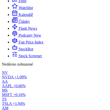
Feed
Watchlist
Kalendář
Články
Flash News
Podcasty
New
Fair Price Index
StockBot
Stock Screener
Nedávno zobrazené
NV
NVDA
+1.09%
AA
AAPL
+0.60%
MS
MSFT
+0.16%
TS
TSLA
+1.94%
AM