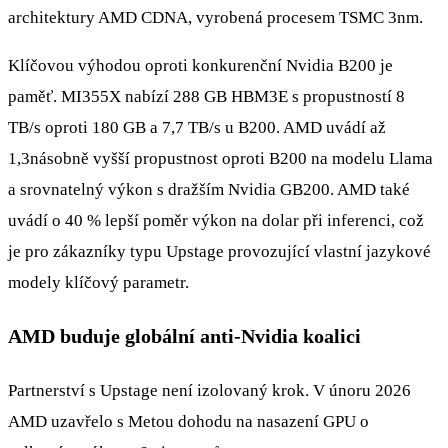
architektury AMD CDNA, vyrobená procesem TSMC 3nm.
Klíčovou výhodou oproti konkurenční Nvidia B200 je
paměť. MI355X nabízí 288 GB HBM3E s propustností 8
TB/s oproti 180 GB a 7,7 TB/s u B200. AMD uvádí až
1,3násobně vyšší propustnost oproti B200 na modelu Llama
a srovnatelný výkon s dražším Nvidia GB200. AMD také
uvádí o 40 % lepší poměr výkon na dolar při inferenci, což
je pro zákazníky typu Upstage provozující vlastní jazykové
modely klíčový parametr.
AMD buduje globální anti-Nvidia koalici
Partnerství s Upstage není izolovaný krok. V únoru 2026
AMD uzavřelo s Metou dohodu na nasazení GPU o