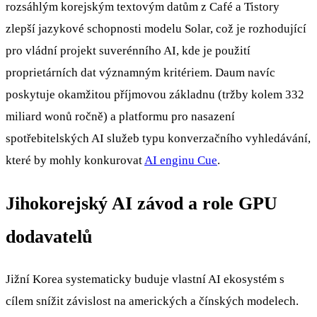
rozsáhlým korejským textovým datům z Café a Tistory
zlepší jazykové schopnosti modelu Solar, což je rozhodující
pro vládní projekt suverénního AI, kde je použití
proprietárních dat významným kritériem. Daum navíc
poskytuje okamžitou příjmovou základnu (tržby kolem 332
miliard wonů ročně) a platformu pro nasazení
spotřebitelských AI služeb typu konverzačního vyhledávání,
které by mohly konkurovat
AI enginu Cue
.
Jihokorejský AI závod a role GPU
dodavatelů
Jižní Korea systematicky buduje vlastní AI ekosystém s
cílem snížit závislost na amerických a čínských modelech.