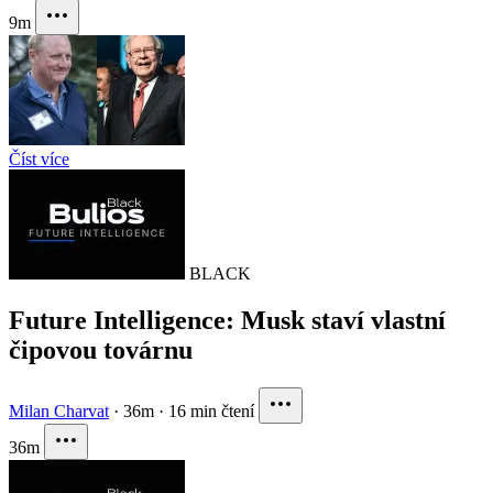
9m
Číst více
BLACK
Future Intelligence: Musk staví vlastní
čipovou továrnu
Milan Charvat
·
36m
·
16 min čtení
36m