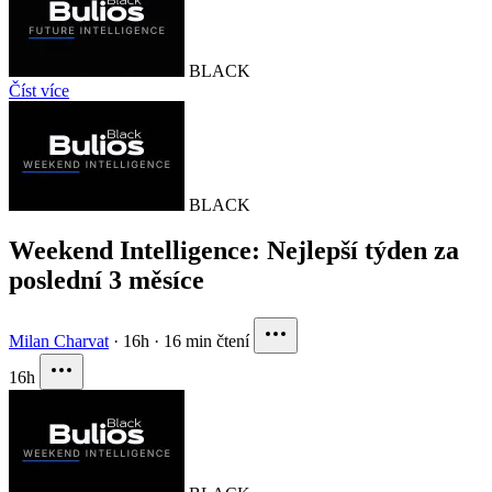
BLACK
Číst více
BLACK
Weekend Intelligence: Nejlepší týden za
poslední 3 měsíce
Milan Charvat
·
16h
·
16 min čtení
16h