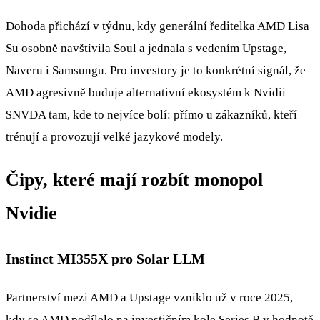
Dohoda přichází v týdnu, kdy generální ředitelka AMD Lisa
Su osobně navštívila Soul a jednala s vedením Upstage,
Naveru i Samsungu. Pro investory je to konkrétní signál, že
AMD agresivně buduje alternativní ekosystém k Nvidii
$NVDA
tam, kde to nejvíce bolí: přímo u zákazníků, kteří
trénují a provozují velké jazykové modely.
Čipy, které mají rozbít monopol
Nvidie
Instinct MI355X pro Solar LLM
Partnerství mezi AMD a Upstage vzniklo už v roce 2025,
kdy se AMD podílelo na investičním kole Series B v hodnotě