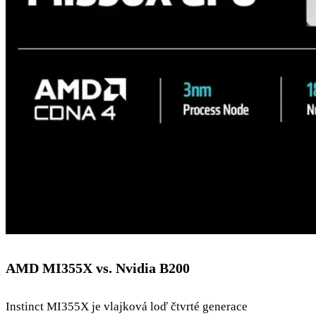
AMD MI355X vs. Nvidia B200
Instinct MI355X je vlajková loď čtvrté generace