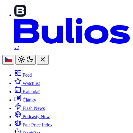
v2
Feed
Watchlist
Kalendář
Články
Flash News
Podcasty
New
Fair Price Index