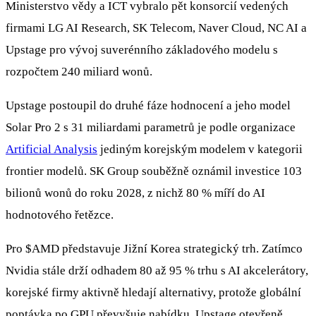
Ministerstvo vědy a ICT vybralo pět konsorcií vedených
firmami LG AI Research, SK Telecom, Naver Cloud, NC AI a
Upstage pro vývoj suverénního základového modelu s
rozpočtem 240 miliard wonů.
Upstage postoupil do druhé fáze hodnocení a jeho model
Solar Pro 2 s 31 miliardami parametrů je podle organizace
Artificial Analysis
jediným korejským modelem v kategorii
frontier modelů. SK Group souběžně oznámil investice 103
bilionů wonů do roku 2028, z nichž 80 % míří do AI
hodnotového řetězce.
Pro
$AMD
představuje Jižní Korea strategický trh. Zatímco
Nvidia stále drží odhadem 80 až 95 % trhu s AI akcelerátory,
korejské firmy aktivně hledají alternativy, protože globální
poptávka po GPU převyšuje nabídku. Upstage otevřeně