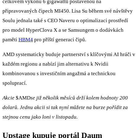
celkovém výkonu 6 gigawattů postavenou na
připravovaných čipech MI450. Lisa Su během své návštěvy
Soulu jednala také s CEO Naveru o optimalizaci prostředí
pro model HyperClova X a se Samsungem o dodávkách
paměti
HBM4
pro příští generaci čipů.
AMD systematicky buduje partnerství s klíčovými AI hráči v
každém regionu a nabízí jim alternativu k Nvidii
kombinovanou s investičním angažmá a technickou
spoluprací.
Akcie
$AMD
se již několik měsíců drží kolem hodnoty 200
dolarů. Jednu akcii si tak nyní můžete na burze pořídit za
stejnou cenu jako loni v listopadu.
Upstage kupuje portál Daum