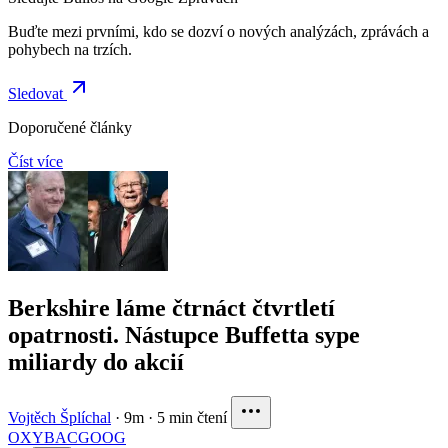
Buďte mezi prvními, kdo se dozví o nových analýzách, zprávách a
pohybech na trzích.
Sledovat
Doporučené články
Číst více
Berkshire láme čtrnáct čtvrtletí
opatrnosti. Nástupce Buffetta sype
miliardy do akcií
Vojtěch Šplíchal
·
9m
·
5 min čtení
OXY
BAC
GOOG