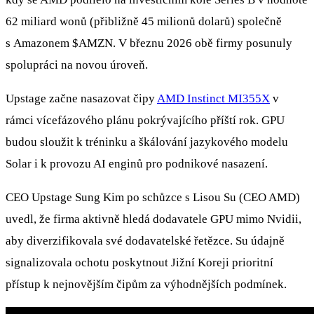
62 miliard wonů (přibližně 45 milionů dolarů) společně
s Amazonem
$AMZN
. V březnu 2026 obě firmy posunuly
spolupráci na novou úroveň.
Upstage začne nasazovat čipy
AMD Instinct MI355X
v
rámci vícefázového plánu pokrývajícího příští rok. GPU
budou sloužit k tréninku a škálování jazykového modelu
Solar i k provozu AI enginů pro podnikové nasazení.
CEO Upstage Sung Kim po schůzce s Lisou Su (CEO AMD)
uvedl, že firma aktivně hledá dodavatele GPU mimo Nvidii,
aby diverzifikovala své dodavatelské řetězce. Su údajně
signalizovala ochotu poskytnout Jižní Koreji prioritní
přístup k nejnovějším čipům za výhodnějších podmínek.