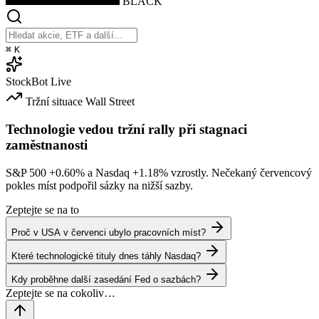
BLACK
⌘
K
StockBot
Live
Tržní situace
Wall Street
Technologie vedou tržní rally při stagnaci
zaměstnanosti
S&P 500
+0.60%
a Nasdaq
+1.18%
vzrostly. Nečekaný červencový
pokles míst podpořil sázky na nižší sazby.
Zeptejte se na to
Proč v USA v červenci ubylo pracovních míst?
Které technologické tituly dnes táhly Nasdaq?
Kdy proběhne další zasedání Fed o sazbách?