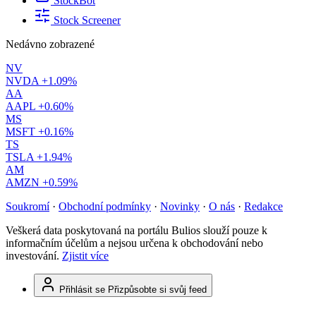
StockBot
Stock Screener
Nedávno zobrazené
NV
NVDA
+1.09%
AA
AAPL
+0.60%
MS
MSFT
+0.16%
TS
TSLA
+1.94%
AM
AMZN
+0.59%
Soukromí
·
Obchodní podmínky
·
Novinky
·
O nás
·
Redakce
Veškerá data poskytovaná na portálu Bulios slouží pouze k
informačním účelům a nejsou určena k obchodování nebo
investování.
Zjistit více
Přihlásit se
Přizpůsobte si svůj feed