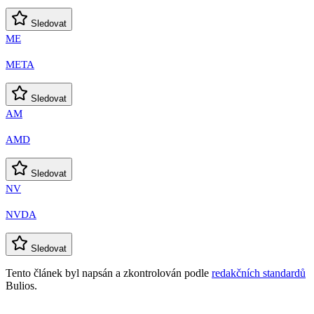
Sledovat
ME
META
Sledovat
AM
AMD
Sledovat
NV
NVDA
Sledovat
Tento článek byl napsán a zkontrolován podle
redakčních standardů
Bulios.