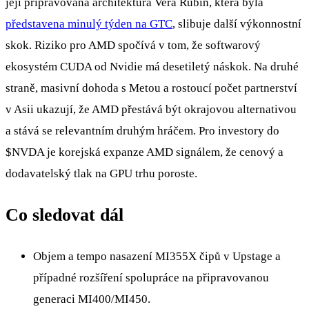
její připravovaná architektura Vera Rubin, která byla
představena minulý týden na GTC
, slibuje další výkonnostní
skok. Riziko pro AMD spočívá v tom, že softwarový
ekosystém CUDA od Nvidie má desetiletý náskok. Na druhé
straně, masivní dohoda s Metou a rostoucí počet partnerství
v Asii ukazují, že AMD přestává být okrajovou alternativou
a stává se relevantním druhým hráčem. Pro investory do
$NVDA
je korejská expanze AMD signálem, že cenový a
dodavatelský tlak na GPU trhu poroste.
Co sledovat dál
Objem a tempo nasazení MI355X čipů v Upstage a
případné rozšíření spolupráce na připravovanou
generaci MI400/MI450.