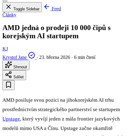
Feed
Toggle Sidebar
Články
AMD jedná o prodeji 10 000 čipů s
korejským AI startupem
KJ
Krystof Jane
·
23. března 2026
·
6 min čtení
Shrnout
Sdílet
AMD posiluje svou pozici na jihokorejském AI trhu
prostřednictvím strategického partnerství se startupem
Upstage
, který vyvíjí jeden z mála frontier jazykových
modelů mimo USA a Čínu. Upstage začne okamžitě