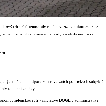
celkový trh s
elektromobily
rostl o
37 %
. V dubnu 2025 se
y situaci označil za mimořádně tvrdý zásah do evropské
ěru.
jených státech, podpora kontroverzních politických subjektů
áhly reputaci značky.
končil poradenskou roli v iniciativě
DOGE
v administrativě