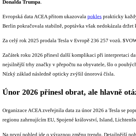
Donalda Trumpa
.
Evropská data ACEA přitom ukazovala
pokles
prakticky každý
Berlin pokračovala stabilně, poptávka však nedokázala držet 
Za celý rok 2025 prodala Tesla v Evropě 236 257 vozů.
$VOW
Začátek roku 2026 přinesl další komplikaci při interpretaci d
nejsilnější trhy značky v přepočtu na obyvatele, šlo o pouh
Nízký základ následně opticky zvýšil únorová čísla.
Únor 2026 přinesl obrat, ale hlavně ot
Organizace ACEA zveřejnila data za únor 2026 a Tesla se popr
regionu zahrnujícím EU, Spojené království, Island, Lichtenš
Na první pohled jde o výraznou změnu trendu. Detailnější po