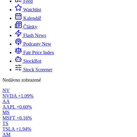
Feed
Watchlist
Kalendář
Články
Flash News
Podcasty
New
Fair Price Index
StockBot
Stock Screener
Nedávno zobrazené
NV
NVDA
+1.09%
AA
AAPL
+0.60%
MS
MSFT
+0.16%
TS
TSLA
+1.94%
AM