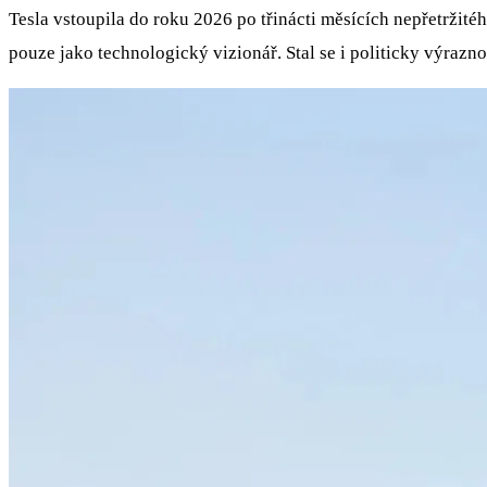
Tesla vstoupila do roku 2026 po třinácti měsících nepřetržit
pouze jako technologický vizionář. Stal se i politicky výraznou