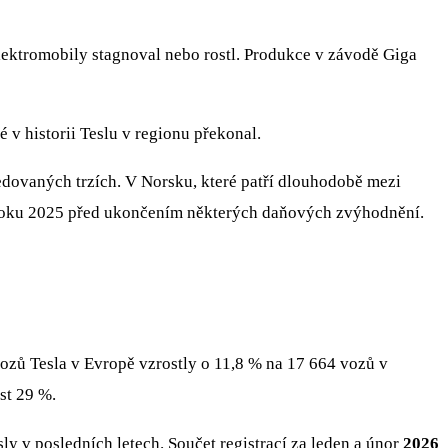
elektromobily stagnoval nebo rostl. Produkce v závodě Giga
v historii Teslu v regionu překonal.
ledovaných trzích. V Norsku, které patří dlouhodobě mezi
ru roku 2025 před ukončením některých daňových zvýhodnění.
vozů Tesla v Evropě vzrostly o 11,8 % na 17 664 vozů v
st 29 %.
ly v posledních letech. Součet registrací za leden a únor
2026