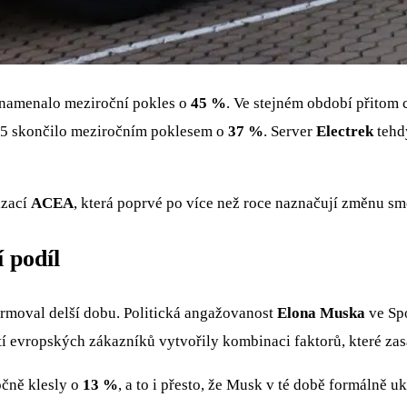
znamenalo meziroční pokles o
45 %
. Ve stejném období přitom 
2025 skončilo meziročním poklesem o
37 %
. Server
Electrek
tehd
izací
ACEA
, která poprvé po více než roce naznačují změnu sm
 podíl
formoval delší dobu. Politická angažovanost
Elona Muska
ve Spo
tí evropských zákazníků vytvořily kombinaci faktorů, které zas
čně klesly o
13 %
, a to i přesto, že Musk v té době formálně u