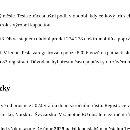
 měsíc. Tesla ztrácela tržní podíl v období, kdy celkový trh s 
krok s výrobní kapacitou.
3.DE
ve stejném období prodal 274 278 elektromobilů a poprvé 
at. V lednu Tesla zaregistrovala pouze 8 026 vozů na patnácti s
ých 83 registrací. Důvodem byl přesun části poptávky do závě
ázky
vé od prosince 2024 vrátila do meziročního růstu. Registrace 
tejnsko, Norsko a Švýcarsko. V samotné EU dosáhl meziroční rů
hled však ukazuje, že únor
2025
patřil k nejslabším měsícům Tes