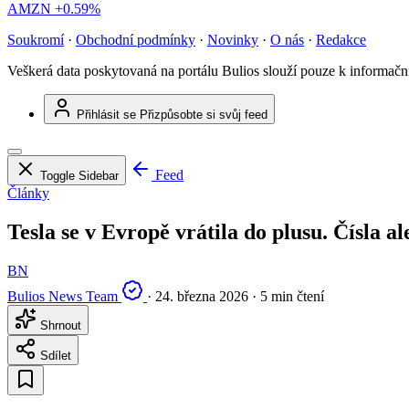
AMZN
+0.59%
Soukromí
·
Obchodní podmínky
·
Novinky
·
O nás
·
Redakce
Veškerá data poskytovaná na portálu Bulios slouží pouze k informač
Přihlásit se
Přizpůsobte si svůj feed
Feed
Toggle Sidebar
Články
Tesla se v Evropě vrátila do plusu. Čísla a
BN
Bulios News Team
·
24. března 2026
·
5 min čtení
Shrnout
Sdílet