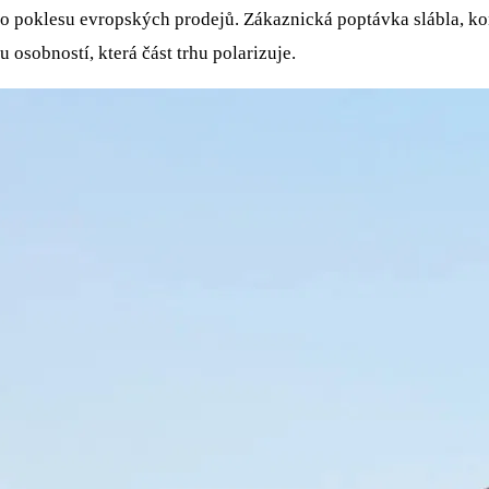
ého poklesu evropských prodejů. Zákaznická poptávka slábla, k
 osobností, která část trhu polarizuje.