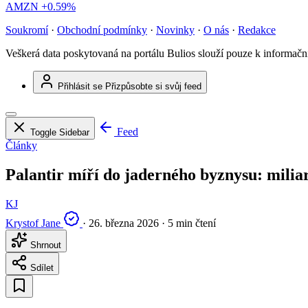
AMZN
+0.59%
Soukromí
·
Obchodní podmínky
·
Novinky
·
O nás
·
Redakce
Veškerá data poskytovaná na portálu Bulios slouží pouze k informač
Přihlásit se
Přizpůsobte si svůj feed
Feed
Toggle Sidebar
Články
Palantir míří do jaderného byznysu: mili
KJ
Krystof Jane
·
26. března 2026
·
5 min čtení
Shrnout
Sdílet