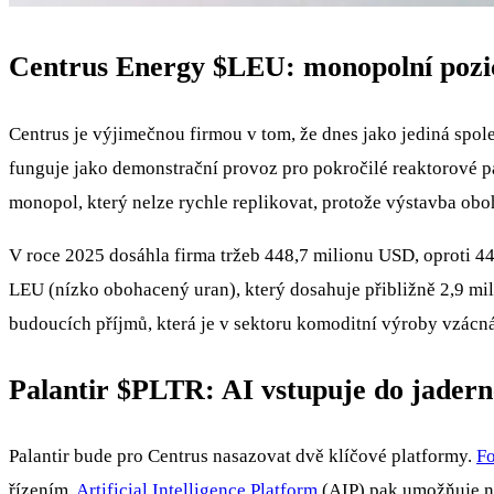
Centrus Energy
$LEU
: monopolní poz
Centrus je výjimečnou firmou v tom, že dnes jako jediná sp
funguje jako demonstrační provoz pro pokročilé reaktorové 
monopol, který nelze rychle replikovat, protože výstavba obo
V roce 2025 dosáhla firma tržeb 448,7 milionu USD, oproti 
LEU (nízko obohacený uran), který dosahuje přibližně 2,9 mil
budoucích příjmů, která je v sektoru komoditní výroby vzácná
Palantir
$PLTR
: AI vstupuje do jader
Palantir bude pro Centrus nasazovat dvě klíčové platformy.
F
řízením.
Artificial Intelligence Platform
(AIP) pak umožňuje na