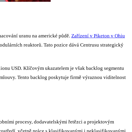
ohacování uranu na americké půdě.
Zařízení v Piketon v Ohiu
dulárních reaktorů. Tato pozice dává Centrusu strategický
ilionu USD. Klíčovým ukazatelem je však backlog segmentu
smlouvy. Tento backlog poskytuje firmě výraznou viditelnost
robními procesy, dodavatelskými řetězci a projektovým
tředí, včetně práce s klasifikovanými i neklasifikovanými