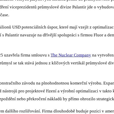
ádření viceprezidentů průmyslové divize Palantir jde o vybudov
čase.
ilionů USD potenciálních úspor, které mají vzejít z optimaliza
ví s Palantir navazuje na dřívější spolupráci s firmou Fluor a d
025 uzavřela firma smlouvu s
The Nuclear Company
na vytvořen
růmysl se tak stává jednou z klíčových vertikál průmyslové div
onstračního závodu na plnohodnotnou komerční výrobu. Expanz
AI nástrojů pro projektové řízení a výrobní optimalizaci v tak
zpoždění nebo překročení nákladů by přímo ohrozilo strategick
álem dalšího rozšiřování. Firma dlouhodobě buduje pozici v ame