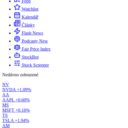
Feed
Watchlist
Kalendář
Články
Flash News
Podcasty
New
Fair Price Index
StockBot
Stock Screener
Nedávno zobrazené
NV
NVDA
+1.09%
AA
AAPL
+0.60%
MS
MSFT
+0.16%
TS
TSLA
+1.94%
AM