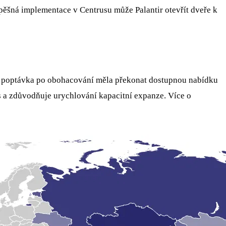
spěšná implementace v Centrusu může Palantir otevřít dveře k
á poptávka po obohacování měla překonat dostupnou nabídku
us a zdůvodňuje urychlování kapacitní expanze. Více o