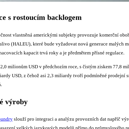
ice s rostoucím backlogem
olečnost vlastněná americkými subjekty provozuje komerční ob
palivo (HALEU), které bude vyžadovat nová generace malých mo
hacovacích kapacit trvá roky a je předmětem přísné regulace.
442,0 milionům USD v předchozím roce, s čistým ziskem 77,8 m
iardy USD, z čehož asi 2,3 miliardy tvoří podmíněné prodejní 
.
né výroby
oundry
slouží pro integraci a analýzu provozních dat napříč vý
sazení velkých jazykových modelů přímo do průmyslového pros