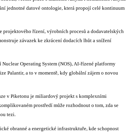
ání jednotné datové ontologie, která propojí celé kontinuum
ce projektového řízení, výrobních procesů a dodavatelských
emonstruje závazek ke zkrácení dodacích lhůt a snížení
í Nuclear Operating System (NOS), AI-řízené platformy
ize Palantir, a to v momentě, kdy globální zájem o novou
e v Piketonu je miliardový projekt s komplexními
to komplikovaném prostředí může rozhodnout o tom, zda se
ou tezi.
rické obranné a energetické infrastruktuře, kde schopnost