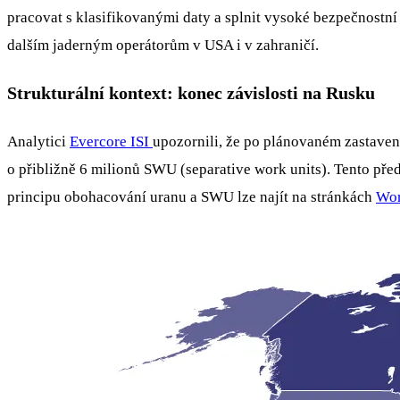
pracovat s klasifikovanými daty a splnit vysoké bezpečnostní
dalším jaderným operátorům v USA i v zahraničí.
Strukturální kontext: konec závislosti na Rusku
Analytici
Evercore ISI
upozornili, že po plánovaném zastave
o přibližně 6 milionů SWU (separative work units). Tento pře
principu obohacování uranu a SWU lze najít na stránkách
Wor