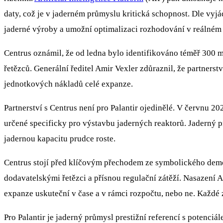
daty, což je v jaderném průmyslu kritická schopnost. Dle vyj
jaderné výroby a umožní optimalizaci rozhodování v reálném 
Centrus oznámil, že od ledna bylo identifikováno téměř 300 m
řetězců. Generální ředitel Amir Vexler zdůraznil, že partnerst
jednotkových nákladů celé expanze.
Partnerství s Centrus není pro Palantir ojedinělé. V červnu 2
určené specificky pro výstavbu jaderných reaktorů. Jaderný p
jadernou kapacitu prudce roste.
Centrus stojí před klíčovým přechodem ze symbolického dem
dodavatelskými řetězci a přísnou regulační zátěží. Nasazení 
expanze uskuteční v čase a v rámci rozpočtu, nebo ne. Každé 
Pro Palantir je jaderný průmysl prestižní referencí s potenci