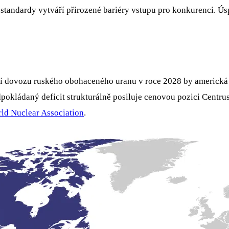
 standardy vytváří přirozené bariéry vstupu pro konkurenci. Ú
ní dovozu ruského obohaceného uranu v roce 2028 by americk
dpokládaný deficit strukturálně posiluje cenovou pozici Centr
ld Nuclear Association
.