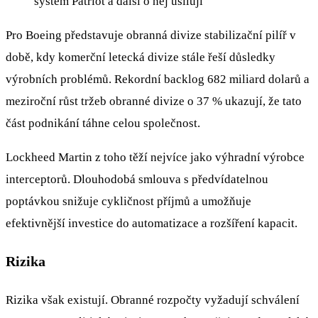
systém Patriot a další o něj usilují
Pro Boeing představuje obranná divize stabilizační pilíř v
době, kdy komerční letecká divize stále řeší důsledky
výrobních problémů. Rekordní backlog 682 miliard dolarů a
meziroční růst tržeb obranné divize o 37 % ukazují, že tato
část podnikání táhne celou společnost.
Lockheed Martin z toho těží nejvíce jako výhradní výrobce
interceptorů. Dlouhodobá smlouva s předvídatelnou
poptávkou snižuje cykličnost příjmů a umožňuje
efektivnější investice do automatizace a rozšíření kapacit.
Rizika
Rizika však existují. Obranné rozpočty vyžadují schválení