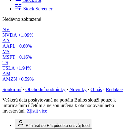
StockBot
Stock Screener
Nedávno zobrazené
NV
NVDA
+1.09%
AA
AAPL
+0.60%
MS
MSFT
+0.16%
TS
TSLA
+1.94%
AM
AMZN
+0.59%
Soukromí
·
Obchodní podmínky
·
Novinky
·
O nás
·
Redakce
Veškerá data poskytovaná na portálu Bulios slouží pouze k
informačním účelům a nejsou určena k obchodování nebo
investování.
Zjistit více
Přihlásit se
Přizpůsobte si svůj feed