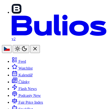
v2
Feed
Watchlist
Kalendář
Články
Flash News
Podcasty
New
Fair Price Index