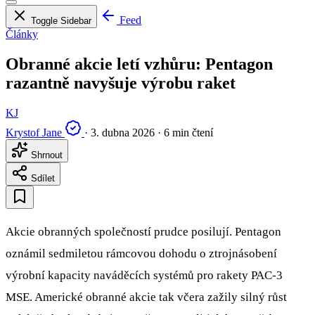
Feed
Toggle Sidebar
Články
Obranné akcie letí vzhůru: Pentagon
razantně navyšuje výrobu raket
KJ
Krystof Jane
·
3. dubna 2026
·
6 min čtení
Shrnout
Sdílet
Akcie obranných společností prudce posilují. Pentagon
oznámil sedmiletou rámcovou dohodu o ztrojnásobení
výrobní kapacity naváděcích systémů pro rakety PAC-3
MSE. Americké obranné akcie tak včera zažily silný růst