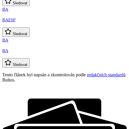
Sledovat
BA
BAESF
Sledovat
BA
BA
Sledovat
Tento článek byl napsán a zkontrolován podle
redakčních standardů
Bulios.