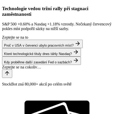
Technologie vedou tržní rally při stagnaci
zaměstnanosti
S&P 500
+0.60%
a Nasdaq
+1.18%
vzrostly. Nečekaný červencový
pokles míst podpořil sázky na nižší sazby.
Zeptejte se na to
Proč v USA v červenci ubylo pracovních míst?
Které technologické tituly dnes táhly Nasdaq?
Kdy proběhne další zasedání Fed o sazbách?
StockBot zná 80,000+ akcií po celém světě