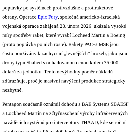
poptávky po systémech protivzdušné a protiraketové
obrany. Operace
Epic Fury
, společná americko-izraelská
vojenská operace zahájená 28. února 2026, ukázala vysoké
míry spotřeby raket, které vyrábí Locheed Martin a Boeing
(proto poptávka po nich roste). Rakety PAC-3 MSE jsou
často používány k zachycení „levnějších“ hrozeb, jako jsou
drony typu Shahed s odhadovanou cenou kolem 35 000
dolarů za jednotku. Tento nevýhodný poměr nákladů
zdůrazňuje, proč je masivní navýšení produkce strategicky
nezbytné.
Pentagon současně oznámil dohodu s BAE Systems
$BAESF
a Lockheed Martin na zčtyřnásobení výroby infračervených
naváděcích systémů pro interceptory THAAD, kde se roční
výroba má zvýšit z 96 na 400 kusů. To signalizuje širší