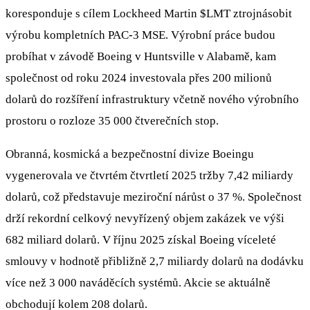
koresponduje s cílem Lockheed Martin
$LMT
ztrojnásobit
výrobu kompletních PAC-3 MSE. Výrobní práce budou
probíhat v závodě Boeing v Huntsville v Alabamě, kam
společnost od roku 2024 investovala přes 200 milionů
dolarů do rozšíření infrastruktury včetně nového výrobního
prostoru o rozloze 35 000 čtverečních stop.
Obranná, kosmická a bezpečnostní divize Boeingu
vygenerovala ve čtvrtém čtvrtletí 2025 tržby 7,42 miliardy
dolarů, což představuje meziroční nárůst o 37 %. Společnost
drží rekordní celkový nevyřízený objem zakázek ve výši
682 miliard dolarů. V říjnu 2025 získal Boeing víceleté
smlouvy v hodnotě přibližně 2,7 miliardy dolarů na dodávku
více než 3 000 naváděcích systémů. Akcie se aktuálně
obchodují kolem 208 dolarů.