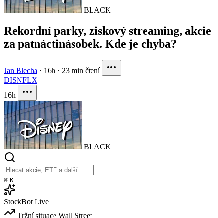
BLACK
Rekordní parky, ziskový streaming, akcie
za patnáctinásobek. Kde je chyba?
Jan Blecha
·
16h
·
23 min čtení
DIS
NFLX
16h
BLACK
⌘
K
StockBot
Live
Tržní situace
Wall Street