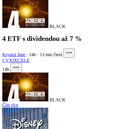
BLACK
4 ETF s dividendou až 7 %
Krystof Jane
·
14h
·
13 min čtení
CVX
IXC
XLE
14h
BLACK
Číst více