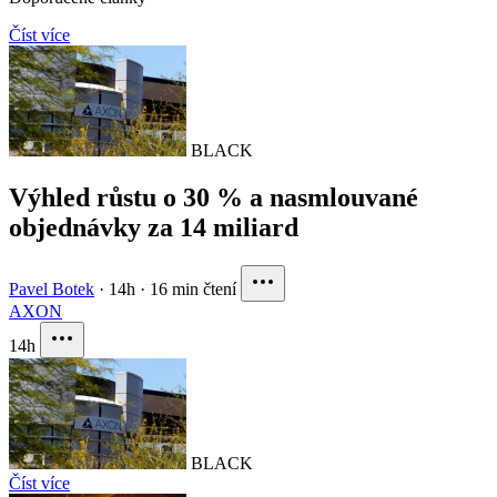
Číst více
BLACK
Výhled růstu o 30 % a nasmlouvané
objednávky za 14 miliard
Pavel Botek
·
14h
·
16 min čtení
AXON
14h
BLACK
Číst více