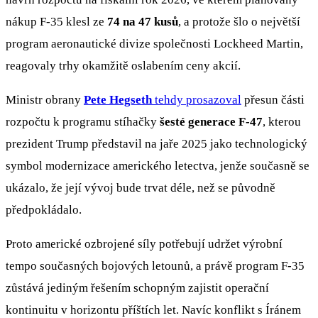
nákup F-35 klesl ze
74 na 47 kusů
, a protože šlo o největší
program aeronautické divize společnosti Lockheed Martin,
reagovaly trhy okamžitě oslabením ceny akcií.
Ministr obrany
Pete Hegseth
tehdy prosazoval
přesun části
rozpočtu k programu stíhačky
šesté generace F-47
, kterou
prezident Trump představil na jaře 2025 jako technologický
symbol modernizace amerického letectva, jenže současně se
ukázalo, že její vývoj bude trvat déle, než se původně
předpokládalo.
Proto americké ozbrojené síly potřebují udržet výrobní
tempo současných bojových letounů, a právě program F-35
zůstává jediným řešením schopným zajistit operační
kontinuitu v horizontu příštích let. Navíc konflikt s Íránem