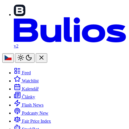
v2
Feed
Watchlist
Kalendář
Články
Flash News
Podcasty
New
Fair Price Index