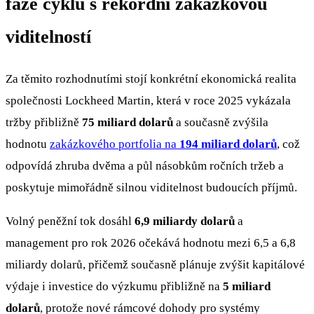
fáze cyklu s rekordní zakázkovou
viditelností
Za těmito rozhodnutími stojí konkrétní ekonomická realita
společnosti Lockheed Martin, která v roce 2025 vykázala
tržby přibližně
75 miliard dolarů
a současně zvýšila
hodnotu
zakázkového portfolia na
194 miliard dolarů
, což
odpovídá zhruba dvěma a půl násobkům ročních tržeb a
poskytuje mimořádně silnou viditelnost budoucích příjmů.
Volný peněžní tok dosáhl
6,9 miliardy dolarů
a
management pro rok 2026 očekává hodnotu mezi 6,5 a 6,8
miliardy dolarů, přičemž současně plánuje zvýšit kapitálové
výdaje i investice do výzkumu přibližně na
5 miliard
dolarů
, protože nové rámcové dohody pro systémy