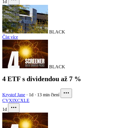
1d
BLACK
Číst více
BLACK
4 ETF s dividendou až 7 %
Krystof Jane
·
1d
·
13 min čtení
CVX
IXC
XLE
1d