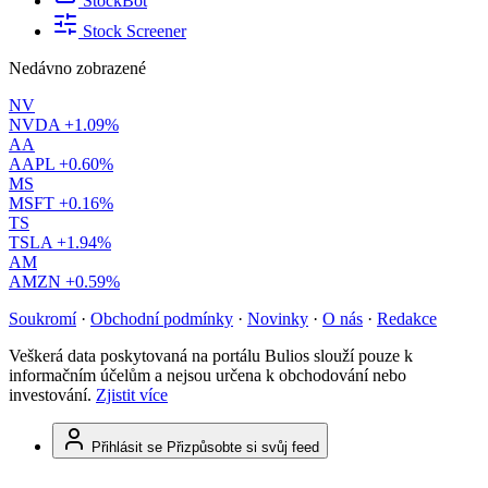
StockBot
Stock Screener
Nedávno zobrazené
NV
NVDA
+1.09%
AA
AAPL
+0.60%
MS
MSFT
+0.16%
TS
TSLA
+1.94%
AM
AMZN
+0.59%
Soukromí
·
Obchodní podmínky
·
Novinky
·
O nás
·
Redakce
Veškerá data poskytovaná na portálu Bulios slouží pouze k
informačním účelům a nejsou určena k obchodování nebo
investování.
Zjistit více
Přihlásit se
Přizpůsobte si svůj feed