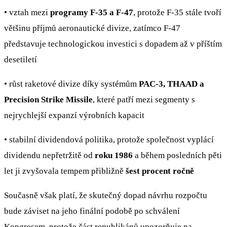
• vztah mezi
programy F-35 a F-47
, protože F-35 stále tvoří
většinu příjmů aeronautické divize, zatímco F-47
představuje technologickou investici s dopadem až v příštím
desetiletí
• růst raketové divize díky systémům
PAC-3, THAAD a
Precision Strike Missile
, které patří mezi segmenty s
nejrychlejší expanzí výrobních kapacit
• stabilní dividendová politika, protože společnost vyplácí
dividendu nepřetržitě od
roku 1986
a během posledních pěti
let ji zvyšovala tempem přibližně
šest procent ročně
Současně však platí, že skutečný dopad návrhu rozpočtu
bude záviset na jeho finální podobě po schválení
Kongresem, protože část republikánů upozorňuje na