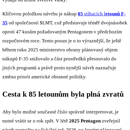
Klíčovou položkou návrhu je nákup
85
stíhacích l
etounů F-
35
od společnosti
$LMT
, což představuje téměř dvojnásobek
oproti 47 kusům požadovaným Pentagonem v předchozím
rozpočtovém roce. Tento posun je o to výraznější, že ještě
během roku 2025 ministerstvo obrany plánovaný objem
nákupů F-35 snižovalo a část prostředků přesouvalo do
jiných programů a právě proto nynější návrh naznačuje
změnu priorit americké obranné politiky.
Cesta k 85 letounům byla plná zvratů
Aby bylo možné současné číslo správně interpretovat, je
nutné vrátit se o rok zpět. V létě
2025 Pentagon
zveřejnil
návrh rozpočtu na fiskální rok 2026, ve kterém plánovaný