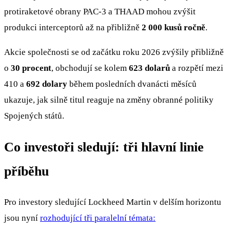
protiraketové obrany PAC-3 a THAAD mohou zvýšit
produkci interceptorů až na přibližně
2 000 kusů ročně
.
Akcie společnosti se od začátku roku 2026 zvýšily přibližně
o
30 procent
, obchodují se kolem
623 dolarů
a rozpětí mezi
410 a
692 dolary
během posledních dvanácti měsíců
ukazuje, jak silně titul reaguje na změny obranné politiky
Spojených států.
Co investoři sledují: tři hlavní linie
příběhu
Pro investory sledující Lockheed Martin v delším horizontu
jsou nyní
rozhodující tři paralelní témata: