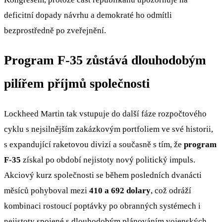
deficitní dopady návrhu a demokraté ho odmítli
bezprostředně po zveřejnění.
Program F-35 zůstává dlouhodobým
pilířem příjmů společnosti
Lockheed Martin tak vstupuje do další fáze rozpočtového
cyklu s nejsilnějším zakázkovým portfoliem ve své historii,
s expandující raketovou divizí a současně s tím, že
program
F-35
získal po období nejistoty nový politický impuls.
Akciový kurz společnosti se během posledních dvanácti
měsíců pohyboval mezi
410 a 692 dolary
, což odráží
kombinaci rostoucí poptávky po obranných systémech i
nejistoty spojené s dlouhodobým plánováním vojenských