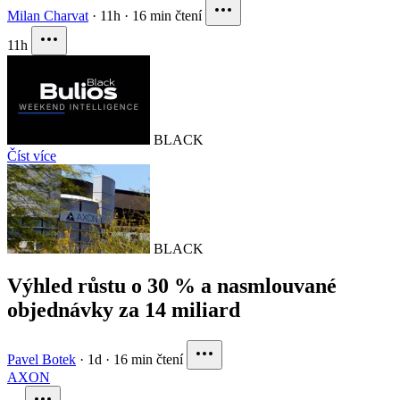
Milan Charvat
·
11h
·
16 min čtení
11h
BLACK
Číst více
BLACK
Výhled růstu o 30 % a nasmlouvané
objednávky za 14 miliard
Pavel Botek
·
1d
·
16 min čtení
AXON