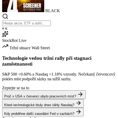
BLACK
⌘
K
StockBot
Live
Tržní situace
Wall Street
Technologie vedou tržní rally při stagnaci
zaměstnanosti
S&P 500
+0.60%
a Nasdaq
+1.18%
vzrostly. Nečekaný červencový
pokles míst podpořil sázky na nižší sazby.
Zeptejte se na to
Proč v USA v červenci ubylo pracovních míst?
Které technologické tituly dnes táhly Nasdaq?
Kdy proběhne další zasedání Fed o sazbách?