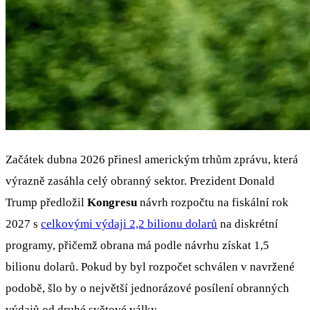
Začátek dubna 2026 přinesl americkým trhům zprávu, která
výrazně zasáhla celý obranný sektor. Prezident Donald
Trump předložil
Kongresu
návrh rozpočtu na fiskální rok
2027 s
celkovými výdaji 2,2 bilionu dolarů
na diskrétní
programy, přičemž obrana má podle návrhu získat 1,5
bilionu dolarů. Pokud by byl rozpočet schválen v navržené
podobě, šlo by o největší jednorázové posílení obranných
výdajů od druhé světové války.