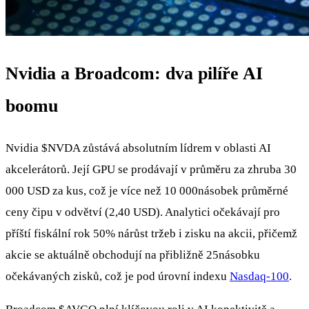
Nvidia a Broadcom: dva pilíře AI
boomu
Nvidia
$NVDA
zůstává absolutním lídrem v oblasti AI
akcelerátorů. Její GPU se prodávají v průměru za zhruba 30
000 USD za kus, což je více než 10 000násobek průměrné
ceny čipu v odvětví (2,40 USD). Analytici očekávají pro
příští fiskální rok 50% nárůst tržeb i zisku na akcii, přičemž
akcie se aktuálně obchodují na přibližně 25násobku
očekávaných zisků, což je pod úrovní indexu
Nasdaq-100
.