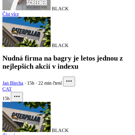
BLACK
Číst více
BLACK
Nudná firma na bagry je letos jednou z
nejlepších akcií v indexu
Jan Blecha
·
15h
·
22 min čtení
CAT
15h
BLACK