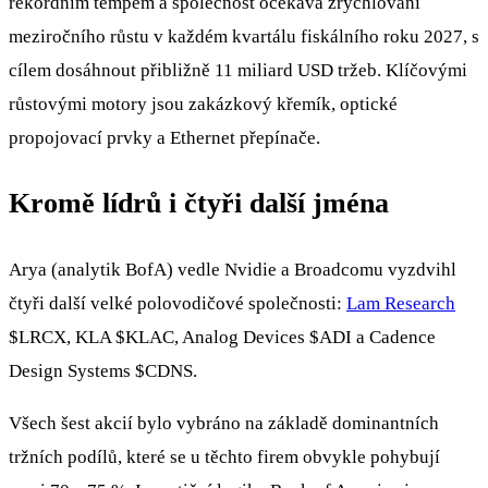
rekordním tempem a společnost očekává zrychlování
meziročního růstu v každém kvartálu fiskálního roku 2027, s
cílem dosáhnout přibližně 11 miliard USD tržeb. Klíčovými
růstovými motory jsou zakázkový křemík, optické
propojovací prvky a Ethernet přepínače.
Kromě lídrů i čtyři další jména
Arya (analytik BofA) vedle Nvidie a Broadcomu vyzdvihl
čtyři další velké polovodičové společnosti:
Lam Research
$LRCX
, KLA
$KLAC
, Analog Devices
$ADI
a Cadence
Design Systems
$CDNS
.
Všech šest akcií bylo vybráno na základě dominantních
tržních podílů, které se u těchto firem obvykle pohybují