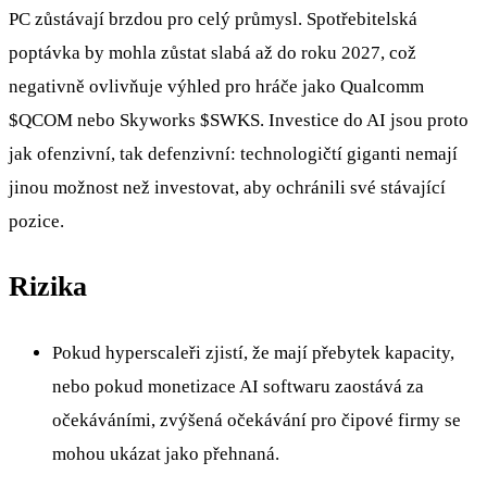
PC zůstávají brzdou pro celý průmysl. Spotřebitelská
poptávka by mohla zůstat slabá až do roku 2027, což
negativně ovlivňuje výhled pro hráče jako Qualcomm
$QCOM
nebo Skyworks
$SWKS
. Investice do AI jsou proto
jak ofenzivní, tak defenzivní: technologičtí giganti nemají
jinou možnost než investovat, aby ochránili své stávající
pozice.
Rizika
Pokud hyperscaleři zjistí, že mají přebytek kapacity,
nebo pokud monetizace AI softwaru zaostává za
očekáváními, zvýšená očekávání pro čipové firmy se
mohou ukázat jako přehnaná.