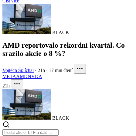
Číst více
BLACK
AMD reportovalo rekordní kvartál. Co
srazilo akcie o 8 %?
Vojtěch Šplíchal
·
21h
·
17 min čtení
META
AMD
NVDA
21h
BLACK