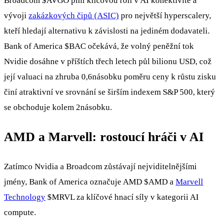
Broadcom
$AVGO
plní klíčovou roli v AI konektivitě a
vývoji
zakázkových čipů (ASIC)
pro největší hyperscalery,
kteří hledají alternativu k závislosti na jediném dodavateli.
Bank of America
$BAC
očekává, že volný peněžní tok
Nvidie dosáhne v příštích třech letech půl bilionu USD, což
její valuaci na zhruba 0,6násobku poměru ceny k růstu zisku
činí atraktivní ve srovnání se širším indexem S&P 500, který
se obchoduje kolem 2násobku.
AMD a Marvell: rostoucí hráči v AI
Zatímco Nvidia a Broadcom zůstávají nejviditelnějšími
jmény, Bank of America označuje AMD
$AMD
a
Marvell
Technology
$MRVL
za klíčové hnací síly v kategorii AI
compute.