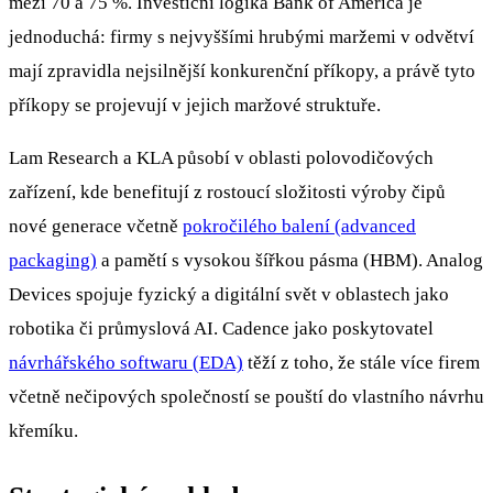
mezi 70 a 75 %. Investiční logika Bank of America je
jednoduchá: firmy s nejvyššími hrubými maržemi v odvětví
mají zpravidla nejsilnější konkurenční příkopy, a právě tyto
příkopy se projevují v jejich maržové struktuře.
Lam Research a KLA působí v oblasti polovodičových
zařízení, kde benefitují z rostoucí složitosti výroby čipů
nové generace včetně
pokročilého balení (advanced
packaging)
a pamětí s vysokou šířkou pásma (HBM). Analog
Devices spojuje fyzický a digitální svět v oblastech jako
robotika či průmyslová AI. Cadence jako poskytovatel
návrhářského softwaru (EDA)
těží z toho, že stále více firem
včetně nečipových společností se pouští do vlastního návrhu
křemíku.