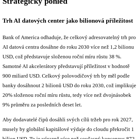
Strategický pohled
Trh AI datových center jako bilionová příležitost
Bank of America odhaduje, že celkový adresovatelný trh pro
AI datová centra dosáhne do roku 2030 více než 1,2 bilionu
USD, což představuje složenou roční míru růstu 38 %.
Samotné AI akcelerátory představují příležitost v hodnotě
900 miliard USD. Celkový polovodičový trh by měl podle
banky dosáhnout 2 bilionů USD do roku 2030, což implikuje
20% složenou roční míru růstu, tedy více než dvojnásobek
9% průměru za posledních deset let.
Aby dodavatelé čipů dosáhli svých cílů tržeb pro rok 2027,
musely by globální kapitálové výdaje do cloudu překročit 1
bilion USD. To je výrazně více než současný konsenzus 872