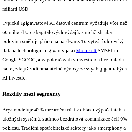
miliard USD.
Typické 1gigawattové AI datové centrum vyžaduje více než
60 miliard USD kapitálových výdajů, z nichž zhruba
polovina směřuje přímo na hardware. To vytváří obrovský
tlak na technologické giganty jako
Microsoft
$MSFT
či
Google
$GOOG
, aby pokračovali v investicích bez ohledu
na to, zda již vidí hmatatelné výnosy ze svých gigantických
AI investic.
Rozdíly mezi segmenty
Arya modeluje 43% meziroční růst v oblasti výpočetních a
úložných systémů, zatímco bezdrátová komunikace čelí 9%
poklesu. Tradiční spotřebitelské sektory jako smartphony a