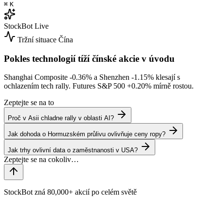
⌘
K
StockBot
Live
Tržní situace
Čína
Pokles technologií tíží čínské akcie v úvodu
Shanghai Composite
-0.36%
a Shenzhen
-1.15%
klesají s
ochlazením tech rally. Futures S&P 500
+0.20%
mírně rostou.
Zeptejte se na to
Proč v Asii chladne rally v oblasti AI?
Jak dohoda o Hormuzském průlivu ovlivňuje ceny ropy?
Jak trhy ovlivní data o zaměstnanosti v USA?
StockBot zná 80,000+ akcií po celém světě