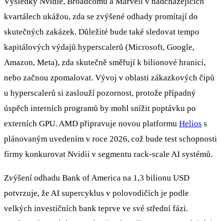
Výsledky Nvidie, Broadcomu a Marvell v nadcházejících
kvartálech ukážou, zda se zvýšené odhady promítají do
skutečných zakázek. Důležité bude také sledovat tempo
kapitálových výdajů hyperscalerů (Microsoft, Google,
Amazon, Meta), zda skutečně směřují k bilionové hranici,
nebo začnou zpomalovat. Vývoj v oblasti zákazkových čipů
u hyperscalerů si zaslouží pozornost, protože případný
úspěch interních programů by mohl snížit poptávku po
externích GPU. AMD připravuje novou platformu
Helios
s
plánovaným uvedením v roce 2026, což bude test schopnosti
firmy konkurovat Nvidii v segmentu rack-scale AI systémů.
Zvýšení odhadu Bank of America na 1,3 bilionu USD
potvrzuje, že AI supercyklus v polovodičích je podle
velkých investičních bank teprve ve své střední fázi.