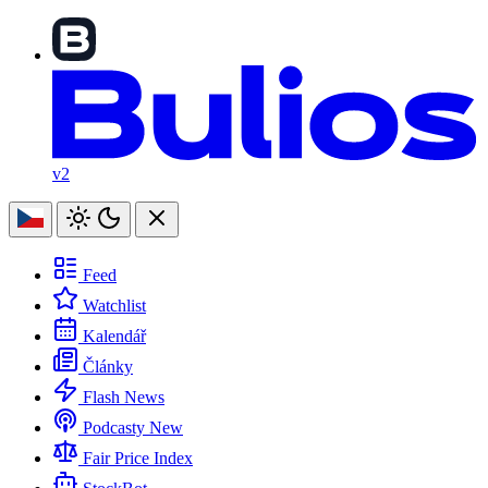
v2
Feed
Watchlist
Kalendář
Články
Flash News
Podcasty
New
Fair Price Index