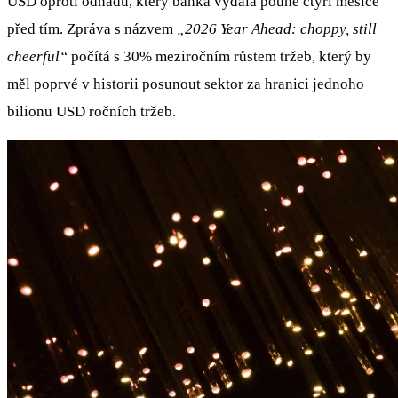
USD oproti odhadu, který banka vydala pouhé čtyři měsíce
před tím. Zpráva s názvem
„2026 Year Ahead: choppy, still
cheerful“
počítá s 30% meziročním růstem tržeb, který by
měl poprvé v historii posunout sektor za hranici jednoho
bilionu USD ročních tržeb.