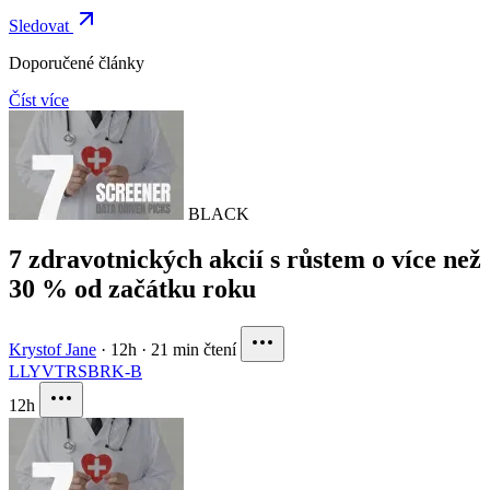
Sledovat
Doporučené články
Číst více
BLACK
7 zdravotnických akcií s růstem o více než
30 % od začátku roku
Krystof Jane
·
12h
·
21 min čtení
LLY
VTRS
BRK-B
12h