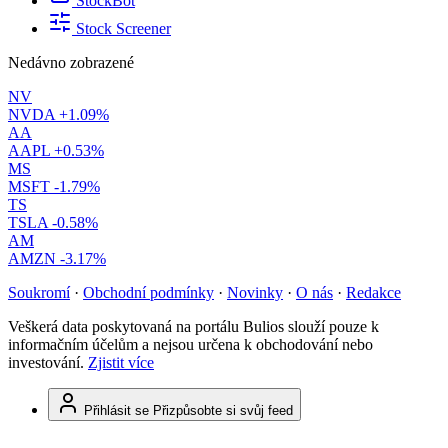
StockBot
Stock Screener
Nedávno zobrazené
NV
NVDA
+1.09%
AA
AAPL
+0.53%
MS
MSFT
-1.79%
TS
TSLA
-0.58%
AM
AMZN
-3.17%
Soukromí
·
Obchodní podmínky
·
Novinky
·
O nás
·
Redakce
Veškerá data poskytovaná na portálu Bulios slouží pouze k
informačním účelům a nejsou určena k obchodování nebo
investování.
Zjistit více
Přihlásit se
Přizpůsobte si svůj feed