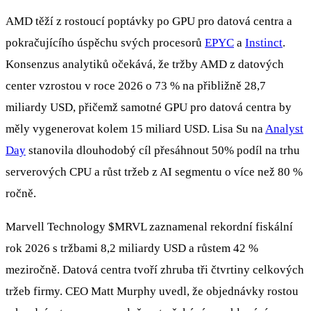
AMD těží z rostoucí poptávky po GPU pro datová centra a
pokračujícího úspěchu svých procesorů
EPYC
a
Instinct
.
Konsenzus analytiků očekává, že tržby AMD z datových
center vzrostou v roce 2026 o 73 % na přibližně 28,7
miliardy USD, přičemž samotné GPU pro datová centra by
měly vygenerovat kolem 15 miliard USD. Lisa Su na
Analyst
Day
stanovila dlouhodobý cíl přesáhnout 50% podíl na trhu
serverových CPU a růst tržeb z AI segmentu o více než 80 %
ročně.
Marvell Technology
$MRVL
zaznamenal rekordní fiskální
rok 2026 s tržbami 8,2 miliardy USD a růstem 42 %
meziročně. Datová centra tvoří zhruba tři čtvrtiny celkových
tržeb firmy. CEO Matt Murphy uvedl, že objednávky rostou