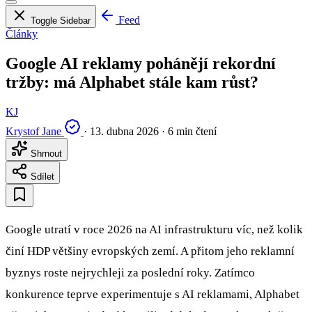
Feed
Toggle Sidebar
Články
Google AI reklamy pohánějí rekordní
tržby: má Alphabet stále kam růst?
KJ
Krystof Jane
·
13. dubna 2026
·
6 min čtení
Shrnout
Sdílet
Google utratí v roce 2026 na AI infrastrukturu víc, než kolik
činí HDP většiny evropských zemí. A přitom jeho reklamní
byznys roste nejrychleji za poslední roky. Zatímco
konkurence teprve experimentuje s AI reklamami, Alphabet