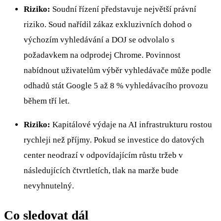
Riziko:
Soudní řízení představuje největší právní
riziko. Soud nařídil zákaz exkluzivních dohod o
výchozím vyhledávání a DOJ se odvolalo s
požadavkem na odprodej Chrome. Povinnost
nabídnout uživatelům výběr vyhledávače může podle
odhadů stát Google 5 až 8 % vyhledávacího provozu
během tří let.
Riziko:
Kapitálové výdaje na AI infrastrukturu rostou
rychleji než příjmy. Pokud se investice do datových
center neodrazí v odpovídajícím růstu tržeb v
následujících čtvrtletích, tlak na marže bude
nevyhnutelný.
Co sledovat dál