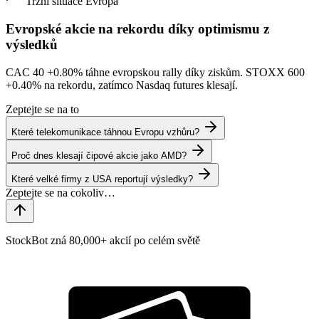
Tržní situace
Evropa
Evropské akcie na rekordu díky optimismu z
výsledků
CAC 40
+0.80%
táhne evropskou rally díky ziskům. STOXX 600
+0.40%
na rekordu, zatímco Nasdaq futures klesají.
Zeptejte se na to
Které telekomunikace táhnou Evropu vzhůru?
Proč dnes klesají čipové akcie jako AMD?
Které velké firmy z USA reportují výsledky?
StockBot zná 80,000+ akcií po celém světě