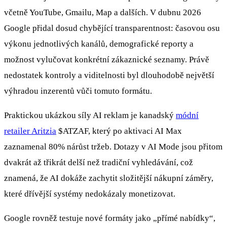
včetně YouTube, Gmailu, Map a dalších. V dubnu 2026
Google přidal dosud chybějící transparentnost: časovou osu
výkonu jednotlivých kanálů, demografické reporty a
možnost vylučovat konkrétní zákaznické seznamy. Právě
nedostatek kontroly a viditelnosti byl dlouhodobě největší
výhradou inzerentů vůči tomuto formátu.
Praktickou ukázkou síly AI reklam je kanadský
módní
retailer Aritzia
$ATZAF
, který po aktivaci AI Max
zaznamenal 80% nárůst tržeb. Dotazy v AI Mode jsou přitom
dvakrát až třikrát delší než tradiční vyhledávání, což
znamená, že AI dokáže zachytit složitější nákupní záměry,
které dřívější systémy nedokázaly monetizovat.
Google rovněž testuje nové formáty jako „přímé nabídky“,