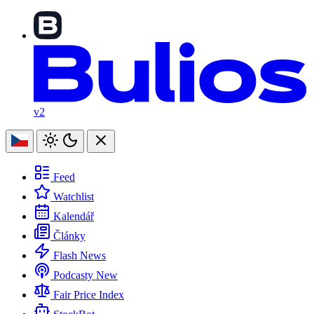
v2
Feed
Watchlist
Kalendář
Články
Flash News
Podcasty
New
Fair Price Index