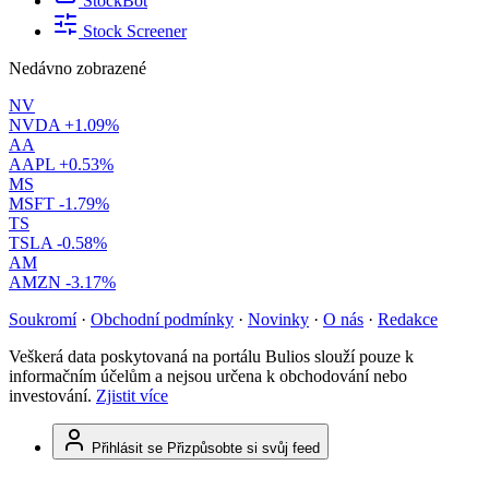
StockBot
Stock Screener
Nedávno zobrazené
NV
NVDA
+1.09%
AA
AAPL
+0.53%
MS
MSFT
-1.79%
TS
TSLA
-0.58%
AM
AMZN
-3.17%
Soukromí
·
Obchodní podmínky
·
Novinky
·
O nás
·
Redakce
Veškerá data poskytovaná na portálu Bulios slouží pouze k
informačním účelům a nejsou určena k obchodování nebo
investování.
Zjistit více
Přihlásit se
Přizpůsobte si svůj feed