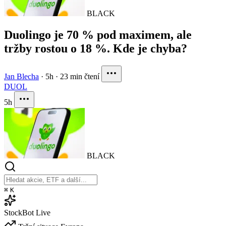
BLACK
Duolingo je 70 % pod maximem, ale
tržby rostou o 18 %. Kde je chyba?
Jan Blecha
·
5h
·
23 min čtení
DUOL
5h
BLACK
⌘
K
StockBot
Live