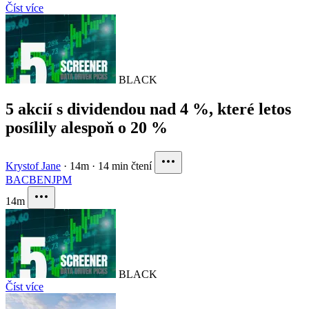
Číst více
BLACK
5 akcií s dividendou nad 4 %, které letos
posílily alespoň o 20 %
Krystof Jane
·
14m
·
14 min čtení
BAC
BEN
JPM
14m
BLACK
Číst více