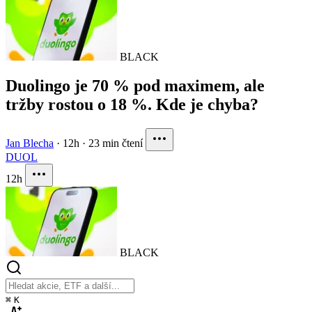
BLACK
Duolingo je 70 % pod maximem, ale
tržby rostou o 18 %. Kde je chyba?
Jan Blecha
·
12h
·
23 min čtení
DUOL
12h
BLACK
⌘
K