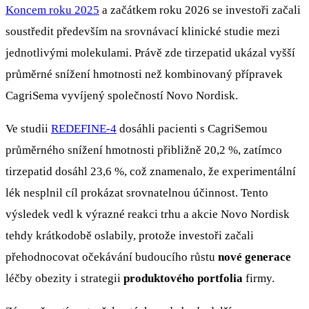
Koncem roku 2025
a začátkem roku 2026 se investoři začali
soustředit především na srovnávací klinické studie mezi
jednotlivými molekulami. Právě zde tirzepatid ukázal vyšší
průměrné snížení hmotnosti než kombinovaný přípravek
CagriSema vyvíjený společností Novo Nordisk.
Ve studii
REDEFINE-4
dosáhli pacienti s CagriSemou
průměrného snížení hmotnosti přibližně 20,2 %, zatímco
tirzepatid dosáhl 23,6 %, což znamenalo, že experimentální
lék nesplnil cíl prokázat srovnatelnou účinnost. Tento
výsledek vedl k výrazné reakci trhu a akcie Novo Nordisk
tehdy krátkodobě oslabily, protože investoři začali
přehodnocovat očekávání budoucího růstu
nové generace
léčby obezity i strategii
produktového portfolia
firmy.