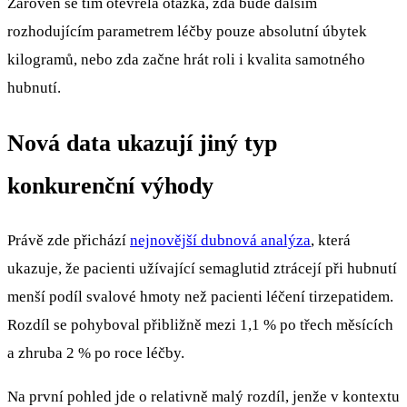
Zároveň se tím otevřela otázka, zda bude dalším
rozhodujícím parametrem léčby pouze absolutní úbytek
kilogramů, nebo zda začne hrát roli i kvalita samotného
hubnutí.
Nová data ukazují jiný typ
konkurenční výhody
Právě zde přichází
nejnovější dubnová analýza
, která
ukazuje, že pacienti užívající semaglutid ztrácejí při hubnutí
menší podíl svalové hmoty než pacienti léčení tirzepatidem.
Rozdíl se pohyboval přibližně mezi 1,1 % po třech měsících
a zhruba 2 % po roce léčby.
Na první pohled jde o relativně malý rozdíl, jenže v kontextu