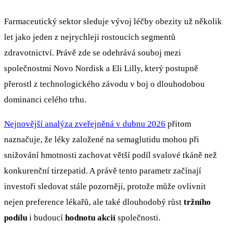
Farmaceutický sektor sleduje vývoj léčby obezity už několik
let jako jeden z nejrychleji rostoucích segmentů
zdravotnictví. Právě zde se odehrává souboj mezi
společnostmi Novo Nordisk a Eli Lilly, který postupně
přerostl z technologického závodu v boj o dlouhodobou
dominanci celého trhu.
Nejnovější analýza zveřejněná v dubnu 2026
přitom
naznačuje, že léky založené na semaglutidu mohou při
snižování hmotnosti zachovat větší podíl svalové tkáně než
konkurenční tirzepatid. A právě tento parametr začínají
investoři sledovat stále pozorněji, protože může ovlivnit
nejen preference lékařů, ale také dlouhodobý růst
tržního
podílu
i budoucí
hodnotu akcií
společnosti.