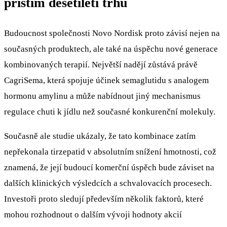
příštím desetiletí trhu
Budoucnost společnosti Novo Nordisk proto závisí nejen na
současných produktech, ale také na úspěchu nové generace
kombinovaných terapií. Největší nadějí zůstává právě
CagriSema, která spojuje účinek semaglutidu s analogem
hormonu amylinu a může nabídnout jiný mechanismus
regulace chuti k jídlu než současné konkurenční molekuly.
Současně ale studie ukázaly, že tato kombinace zatím
nepřekonala tirzepatid v absolutním snížení hmotnosti, což
znamená, že její budoucí komerční úspěch bude záviset na
dalších klinických výsledcích a schvalovacích procesech.
Investoři proto sledují především několik faktorů, které
mohou rozhodnout o dalším vývoji hodnoty akcií