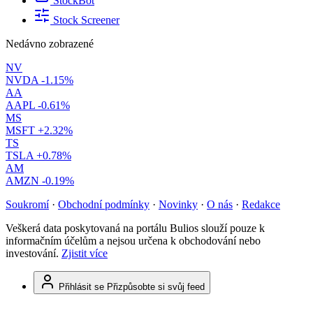
StockBot
Stock Screener
Nedávno zobrazené
NV
NVDA
-1.15%
AA
AAPL
-0.61%
MS
MSFT
+2.32%
TS
TSLA
+0.78%
AM
AMZN
-0.19%
Soukromí
·
Obchodní podmínky
·
Novinky
·
O nás
·
Redakce
Veškerá data poskytovaná na portálu Bulios slouží pouze k
informačním účelům a nejsou určena k obchodování nebo
investování.
Zjistit více
Přihlásit se
Přizpůsobte si svůj feed