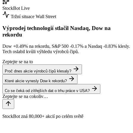
StockBot
Live
Tržní situace
Wall Street
Výprodej technologií stlačil Nasdaq, Dow na
rekordu
Dow
+0.49%
na rekordu, S&P 500
-0.17%
a Nasdaq
-0.83%
klesly.
Tech oslabil kvůli výhledu výrobců čipů.
Zeptejte se na to
Proč dnes akcie výrobců čipů klesaly?
Které akcie vynesly Dow k rekordu?
Co se čeká od zítřejších dat o trhu práce v USA?
StockBot zná 80,000+ akcií po celém světě