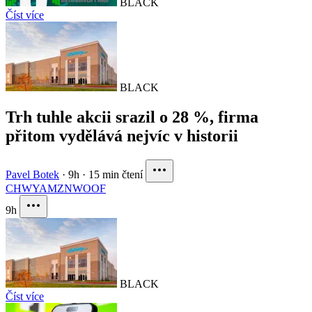
BLACK
Číst více
BLACK
Trh tuhle akcii srazil o 28 %, firma
přitom vydělává nejvíc v historii
Pavel Botek
·
9h
·
15 min čtení
CHWY
AMZN
WOOF
9h
BLACK
Číst více