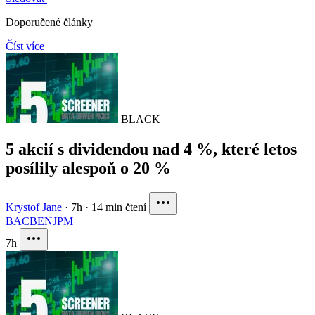
Doporučené články
Číst více
BLACK
5 akcií s dividendou nad 4 %, které letos
posílily alespoň o 20 %
Krystof Jane
·
7h
·
14 min čtení
BAC
BEN
JPM
7h