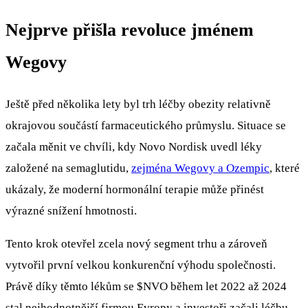
Nejprve přišla revoluce jménem
Wegovy
Ještě před několika lety byl trh léčby obezity relativně
okrajovou součástí farmaceutického průmyslu. Situace se
začala měnit ve chvíli, kdy Novo Nordisk uvedl léky
založené na semaglutidu,
zejména Wegovy a Ozempic
, které
ukázaly, že moderní hormonální terapie může přinést
výrazné snížení hmotnosti.
Tento krok otevřel zcela nový segment trhu a zároveň
vytvořil první velkou konkurenční výhodu společnosti.
Právě díky těmto lékům se
$NVO
během let 2022 až 2024
stal nejhodnotnější firmou Evropy a investoři začali léčbu