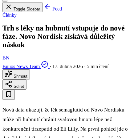
Feed
Toggle Sidebar
Články
Trh s léky na hubnutí vstupuje do nové
fáze. Novo Nordisk získává důležitý
náskok
BN
Bulios News Team
·
17. dubna 2026
·
5 min čtení
Shrnout
Sdílet
Nová data ukazují, že lék semaglutid od Novo Nordisku
může při hubnutí chránit svalovou hmotu lépe než
konkurenční tirzepatid od Eli Lilly. Na první pohled jde o