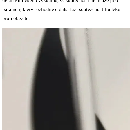
detail klinického výzkumu, ve skutečnosti ale může jít o
parametr, který rozhodne o další fázi soutěže na trhu léků
proti obezitě.