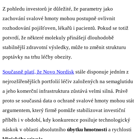
Z pohledu investorů je důležité, že parametry jako
zachování svalové hmoty mohou postupně ovlivnit
rozhodování pojišťoven, lékařů i pacientů. Pokud se totiž
potvrdí, že některé molekuly přinášejí dlouhodobě
stabilnější zdravotní výsledky, může to změnit strukturu
poptávky na trhu léčby obezity.
Současně platí, že Novo Nordisk
stále disponuje jedním z
nejrozšířenějších portfolií léčiv založených na semaglutidu
a jeho komerční infrastruktura zůstává velmi silná. Právě
proto se současná data o ochraně svalové hmoty mohou stát
argumentem, který firmě pomůže stabilizovat investiční
příběh i v období, kdy konkurence posiluje technologický
náskok v oblasti absolutního
úbytku hmotnosti
a rychlosti