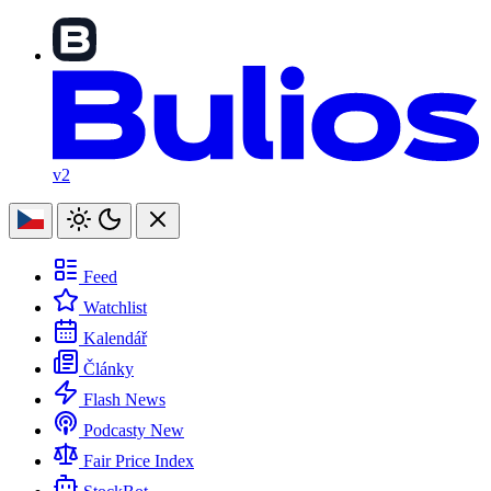
v2
Feed
Watchlist
Kalendář
Články
Flash News
Podcasty
New
Fair Price Index