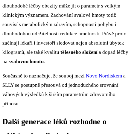
dlouhodobé léčby obezity může jít o parametr s velkým
klinickým významem. Zachování svalové hmoty totiž
souvisí s metabolickým zdravím, schopností pohybu i
dlouhodobou udržitelností redukce hmotnosti. Právě proto
začínají lékaři i investoři sledovat nejen absolutní úbytek
kilogramů, ale také kvalitu
tělesného složení
a dopad léčby
na
svalovou hmotu
.
Současně to naznačuje, že souboj mezi
Novo Nordiskem
a
$LLY
se postupně přesouvá od jednoduchého srovnání
váhových výsledků k širším parametrům zdravotního
přínosu.
Další generace léků rozhodne o