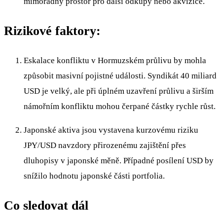
mimořádný prostor pro další odkupy nebo akvizice.
Rizikové faktory:
Eskalace konfliktu v Hormuzském průlivu by mohla
způsobit masivní pojistné události. Syndikát 40 miliard
USD je velký, ale při úplném uzavření průlivu a širším
námořním konfliktu mohou čerpané částky rychle růst.
Japonské aktiva jsou vystavena kurzovému riziku
JPY/USD navzdory přirozenému zajištění přes
dluhopisy v japonské měně. Případné posílení USD by
snížilo hodnotu japonské části portfolia.
Co sledovat dál