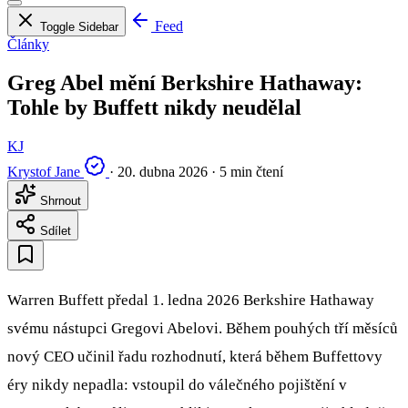
Feed
Toggle Sidebar
Články
Greg Abel mění Berkshire Hathaway:
Tohle by Buffett nikdy neudělal
KJ
Krystof Jane
·
20. dubna 2026
·
5 min čtení
Shrnout
Sdílet
Warren Buffett předal 1. ledna 2026 Berkshire Hathaway
svému nástupci Gregovi Abelovi. Během pouhých tří měsíců
nový CEO učinil řadu rozhodnutí, která během Buffettovy
éry nikdy nepadla: vstoupil do válečného pojištění v