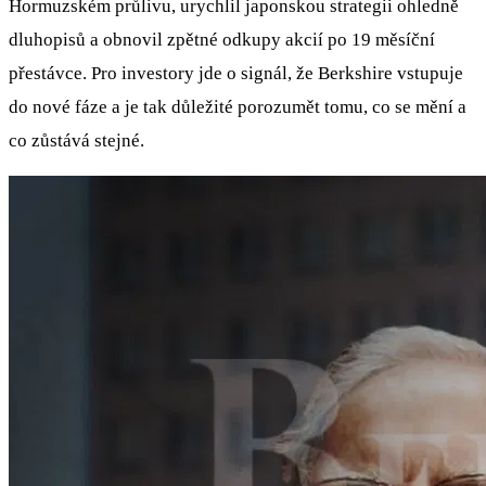
Hormuzském průlivu, urychlil japonskou strategii ohledně
dluhopisů a obnovil zpětné odkupy akcií po 19 měsíční
přestávce. Pro investory jde o signál, že Berkshire vstupuje
do nové fáze a je tak důležité porozumět tomu, co se mění a
co zůstává stejné.