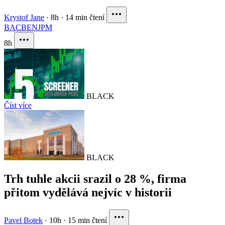
Krystof Jane
·
8h
·
14 min čtení
BAC
BEN
JPM
8h
BLACK
Číst více
BLACK
Trh tuhle akcii srazil o 28 %, firma
přitom vydělává nejvíc v historii
Pavel Botek
·
10h
·
15 min čtení