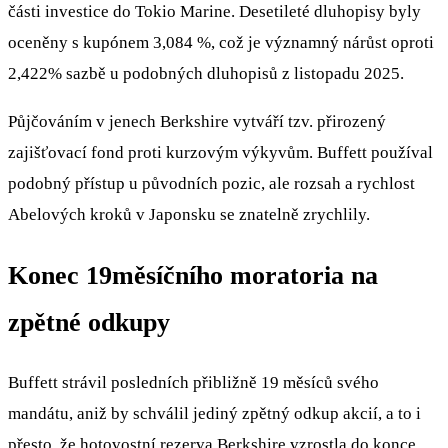
části investice do Tokio Marine. Desetileté dluhopisy byly
oceněny s kupónem 3,084 %, což je významný nárůst oproti
2,422% sazbě u podobných dluhopisů z listopadu 2025.
Půjčováním v jenech Berkshire vytváří tzv. přirozený
zajišťovací fond proti kurzovým výkyvům. Buffett používal
podobný přístup u původních pozic, ale rozsah a rychlost
Abelových kroků v Japonsku se znatelně zrychlily.
Konec 19měsíčního moratoria na
zpětné odkupy
Buffett strávil posledních přibližně 19 měsíců svého
mandátu, aniž by schválil jediný zpětný odkup akcií, a to i
přesto, že hotovostní rezerva Berkshire vzrostla do konce