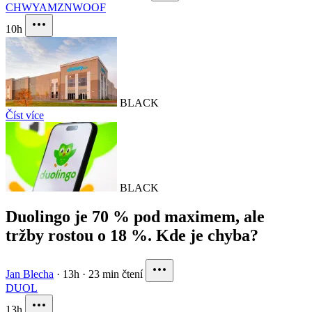
CHWY
AMZN
WOOF
10h
BLACK
Číst více
BLACK
Duolingo je 70 % pod maximem, ale
tržby rostou o 18 %. Kde je chyba?
Jan Blecha
·
13h
·
23 min čtení
DUOL
13h