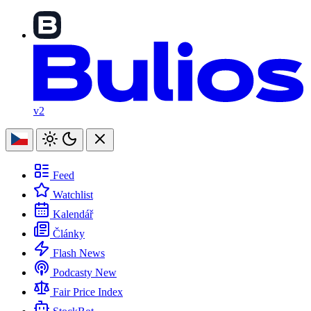
v2
Feed
Watchlist
Kalendář
Články
Flash News
Podcasty
New
Fair Price Index