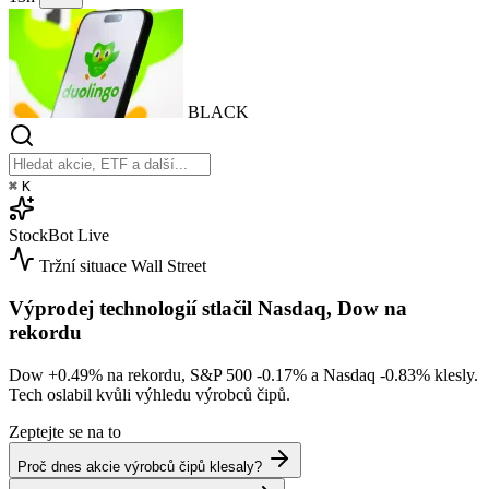
BLACK
⌘
K
StockBot
Live
Tržní situace
Wall Street
Výprodej technologií stlačil Nasdaq, Dow na
rekordu
Dow
+0.49%
na rekordu, S&P 500
-0.17%
a Nasdaq
-0.83%
klesly.
Tech oslabil kvůli výhledu výrobců čipů.
Zeptejte se na to
Proč dnes akcie výrobců čipů klesaly?