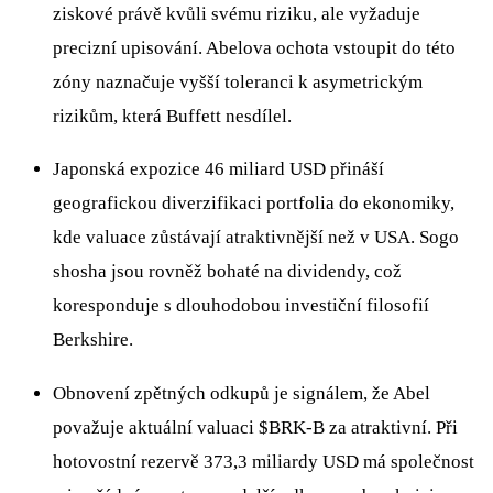
ziskové právě kvůli svému riziku, ale vyžaduje
precizní upisování. Abelova ochota vstoupit do této
zóny naznačuje vyšší toleranci k asymetrickým
rizikům, která Buffett nesdílel.
Japonská expozice 46 miliard USD přináší
geografickou diverzifikaci portfolia do ekonomiky,
kde valuace zůstávají atraktivnější než v USA. Sogo
shosha jsou rovněž bohaté na dividendy, což
koresponduje s dlouhodobou investiční filosofií
Berkshire.
Obnovení zpětných odkupů je signálem, že Abel
považuje aktuální valuaci
$BRK-B
za atraktivní. Při
hotovostní rezervě 373,3 miliardy USD má společnost