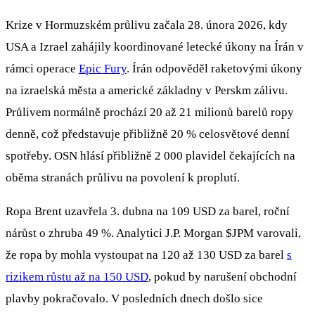
Krize v Hormuzském průlivu začala 28. února 2026, kdy
USA a Izrael zahájily koordinované letecké úkony na Írán v
rámci operace
Epic Fury
. Írán odpověděl raketovými úkony
na izraelská města a americké základny v Perskm zálivu.
Průlivem normálně prochází 20 až 21 milionů barelů ropy
denně, což představuje přibližně 20 % celosvětové denní
spotřeby. OSN hlásí přibližně 2 000 plavidel čekajících na
oběma stranách průlivu na povolení k proplutí.
Ropa Brent uzavřela 3. dubna na 109 USD za barel, roční
nárůst o zhruba 49 %. Analytici J.P. Morgan
$JPM
varovali,
že ropa by mohla vystoupat na 120 až 130 USD za barel
s
rizikem růstu až na 150 USD
, pokud by narušení obchodní
plavby pokračovalo. V posledních dnech došlo sice