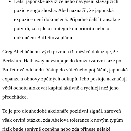
Další japonské akvizice nebo navýšení stávajících
pozic v sogo shosha: Abel naznačil, že japonská
expozice není dokončená. Případné další transakce
potvrdí, zda jde o strategickou prioritu nebo o
dokončení Buffettova plánu.
Greg Abel během svých prvních tří měsíců dokazuje, že
Berkshire Hathaway nevstupuje do konzervativní fáze po
Buffettově odchodu. Vstup do válečného pojištění, japonská
expanze a obnovy zpětných odkupů. Jeho postoje naznačují
větší ochotu alokovat kapitál aktivně a rychleji než jeho
předchůdce.
To je pro dlouhodobé akcionáře pozitivní signál, zároveň
však otvírá otázku, zda Abelova tolerance k novým typům
rizik bude správně oceněna nebo zda přinese nějaké