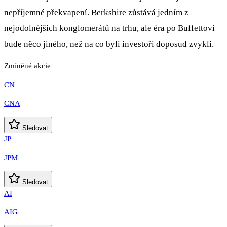
nepříjemné překvapení. Berkshire zůstává jedním z
nejodolnějších konglomerátů na trhu, ale éra po Buffettovi
bude něco jiného, než na co byli investoři doposud zvyklí.
Zmíněné akcie
CN
CNA
Sledovat
JP
JPM
Sledovat
AI
AIG