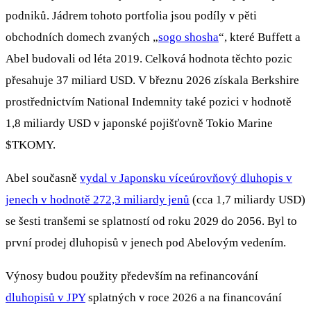
podniků. Jádrem tohoto portfolia jsou podíly v pěti
obchodních domech zvaných „
sogo shosha
“, které Buffett a
Abel budovali od léta 2019. Celková hodnota těchto pozic
přesahuje 37 miliard USD. V březnu 2026 získala Berkshire
prostřednictvím National Indemnity také pozici v hodnotě
1,8 miliardy USD v japonské pojišťovně Tokio Marine
$TKOMY
.
Abel současně
vydal v Japonsku víceúrovňový dluhopis v
jenech v hodnotě 272,3 miliardy jenů
(cca 1,7 miliardy USD)
se šesti tranšemi se splatností od roku 2029 do 2056. Byl to
první prodej dluhopisů v jenech pod Abelovým vedením.
Výnosy budou použity především na refinancování
dluhopisů v JPY
splatných v roce 2026 a na financování