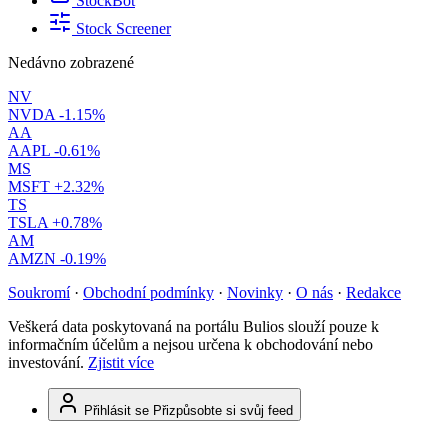
StockBot
Stock Screener
Nedávno zobrazené
NV
NVDA
-1.15%
AA
AAPL
-0.61%
MS
MSFT
+2.32%
TS
TSLA
+0.78%
AM
AMZN
-0.19%
Soukromí
·
Obchodní podmínky
·
Novinky
·
O nás
·
Redakce
Veškerá data poskytovaná na portálu Bulios slouží pouze k
informačním účelům a nejsou určena k obchodování nebo
investování.
Zjistit více
Přihlásit se
Přizpůsobte si svůj feed