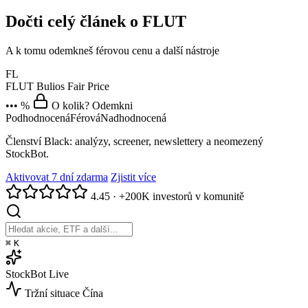
Dočti celý článek o FLUT
A k tomu odemkneš férovou cenu a další nástroje
FL
FLUT
Bulios Fair Price
••• %
O kolik? Odemkni
Podhodnocená
Férová
Nadhodnocená
Členství Black: analýzy, screener, newslettery a neomezený
StockBot.
Aktivovat 7 dní zdarma
Zjistit více
4.45
·
+200K investorů v komunitě
⌘
K
StockBot
Live
Tržní situace
Čína