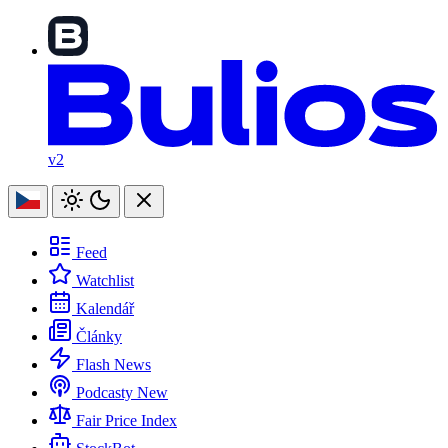
v2
Feed
Watchlist
Kalendář
Články
Flash News
Podcasty
New
Fair Price Index