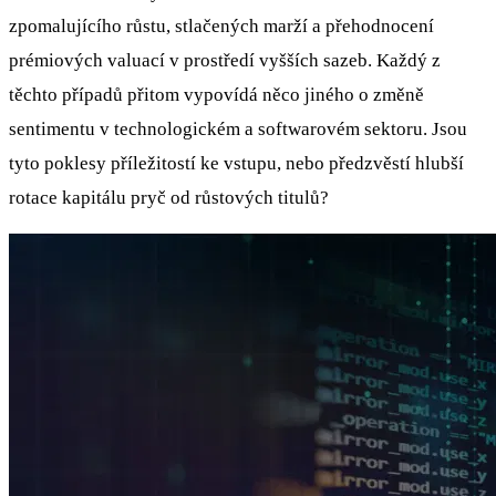
zpomalujícího růstu, stlačených marží a přehodnocení
prémiových valuací v prostředí vyšších sazeb. Každý z
těchto případů přitom vypovídá něco jiného o změně
sentimentu v technologickém a softwarovém sektoru. Jsou
tyto poklesy příležitostí ke vstupu, nebo předzvěstí hlubší
rotace kapitálu pryč od růstových titulů?