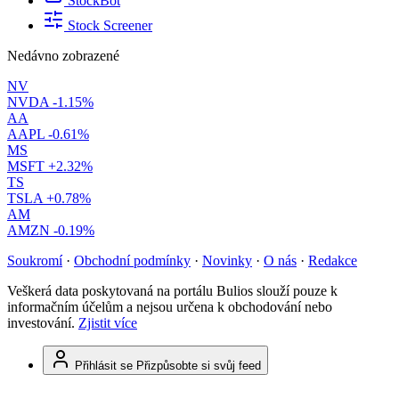
StockBot
Stock Screener
Nedávno zobrazené
NV
NVDA
-1.15%
AA
AAPL
-0.61%
MS
MSFT
+2.32%
TS
TSLA
+0.78%
AM
AMZN
-0.19%
Soukromí
·
Obchodní podmínky
·
Novinky
·
O nás
·
Redakce
Veškerá data poskytovaná na portálu Bulios slouží pouze k
informačním účelům a nejsou určena k obchodování nebo
investování.
Zjistit více
Přihlásit se
Přizpůsobte si svůj feed