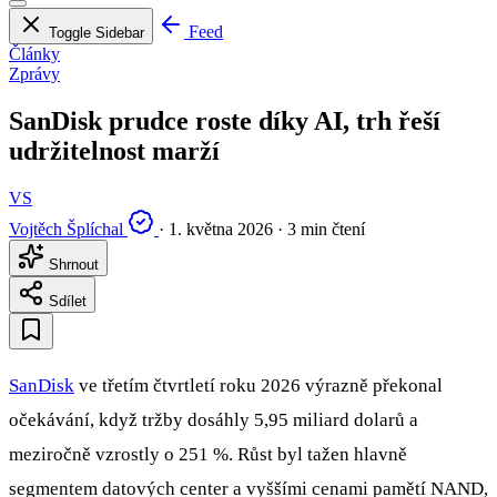
Feed
Toggle Sidebar
Články
Zprávy
SanDisk prudce roste díky AI, trh řeší
udržitelnost marží
VS
Vojtěch Šplíchal
·
1. května 2026
·
3 min čtení
Shrnout
Sdílet
SanDisk
ve třetím čtvrtletí roku 2026 výrazně překonal
očekávání, když tržby dosáhly 5,95 miliard dolarů a
meziročně vzrostly o 251 %. Růst byl tažen hlavně
segmentem datových center a vyššími cenami pamětí NAND,