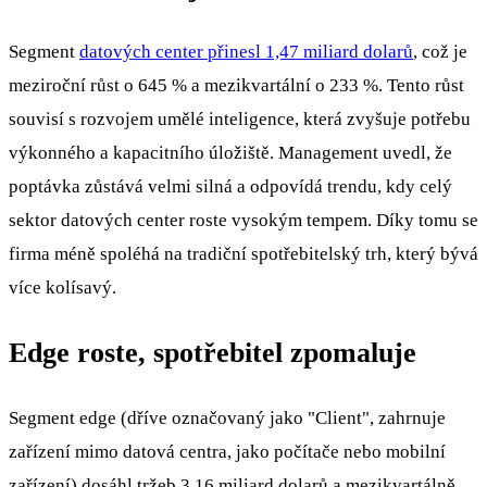
Segment
datových center přinesl 1,47 miliard dolarů
, což je
meziroční růst o 645 % a mezikvartální o 233 %. Tento růst
souvisí s rozvojem umělé inteligence, která zvyšuje potřebu
výkonného a kapacitního úložiště. Management uvedl, že
poptávka zůstává velmi silná a odpovídá trendu, kdy celý
sektor datových center roste vysokým tempem. Díky tomu se
firma méně spoléhá na tradiční spotřebitelský trh, který bývá
více kolísavý.
Edge roste, spotřebitel zpomaluje
Segment edge (dříve označovaný jako "Client", zahrnuje
zařízení mimo datová centra, jako počítače nebo mobilní
zařízení) dosáhl tržeb 3,16 miliard dolarů a mezikvartálně