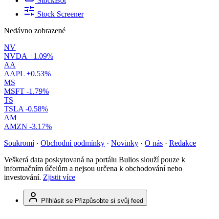
StockBot
Stock Screener
Nedávno zobrazené
NV
NVDA
+1.09%
AA
AAPL
+0.53%
MS
MSFT
-1.79%
TS
TSLA
-0.58%
AM
AMZN
-3.17%
Soukromí
·
Obchodní podmínky
·
Novinky
·
O nás
·
Redakce
Veškerá data poskytovaná na portálu Bulios slouží pouze k
informačním účelům a nejsou určena k obchodování nebo
investování.
Zjistit více
Přihlásit se
Přizpůsobte si svůj feed