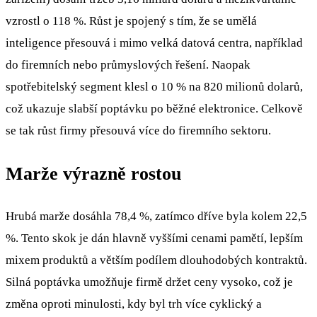
vzrostl o 118 %. Růst je spojený s tím, že se umělá
inteligence přesouvá i mimo velká datová centra, například
do firemních nebo průmyslových řešení. Naopak
spotřebitelský segment klesl o 10 % na 820 milionů dolarů,
což ukazuje slabší poptávku po běžné elektronice. Celkově
se tak růst firmy přesouvá více do firemního sektoru.
Marže výrazně rostou
Hrubá marže dosáhla 78,4 %, zatímco dříve byla kolem 22,5
%. Tento skok je dán hlavně vyššími cenami pamětí, lepším
mixem produktů a větším podílem dlouhodobých kontraktů.
Silná poptávka umožňuje firmě držet ceny vysoko, což je
změna oproti minulosti, kdy byl trh více cyklický a