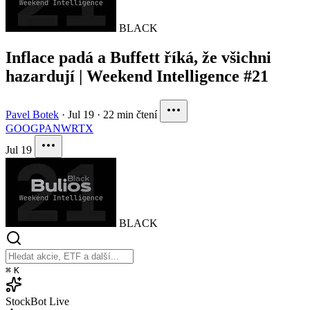
BLACK
Inflace padá a Buffett říká, že všichni
hazardují | Weekend Intelligence #21
Pavel Botek
·
Jul 19
·
22 min čtení
GOOG
PANW
RTX
Jul 19
BLACK
⌘
K
StockBot
Live