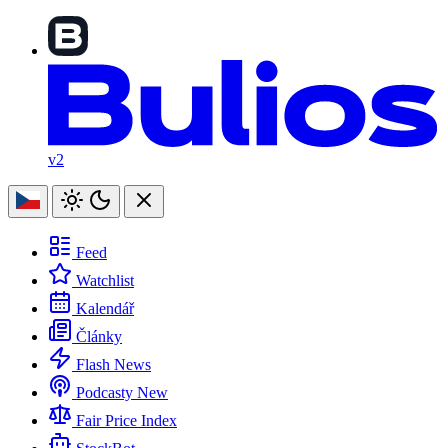
v2
Feed
Watchlist
Kalendář
Články
Flash News
Podcasty
New
Fair Price Index