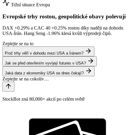
Tržní situace
Evropa
Evropské trhy rostou, geopolitické obavy polevují
DAX
+0.29%
a CAC 40
+0.25%
rostou díky naději na dohodu
USA-Írán. Hang Seng
-1.96%
klesá kvůli výprodeji čipů.
Zeptejte se na to
Proč trhy věří v dohodu mezi USA a Íránem?
Jak se před otevřením vyvíjejí futures v USA?
Jaká data z ekonomiky USA se dnes čekají?
StockBot zná 80,000+ akcií po celém světě