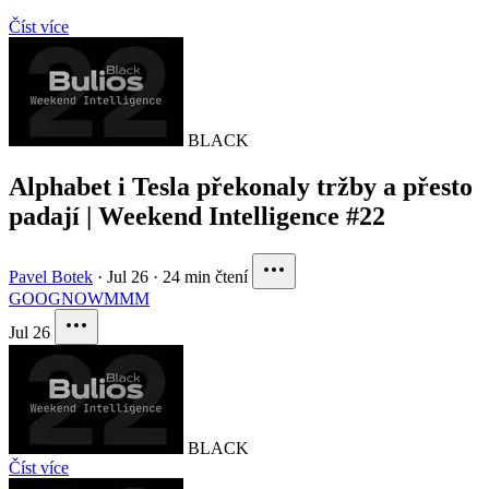
Číst více
BLACK
Alphabet i Tesla překonaly tržby a přesto
padají | Weekend Intelligence #22
Pavel Botek
·
Jul 26
·
24 min čtení
GOOG
NOW
MMM
Jul 26
BLACK
Číst více