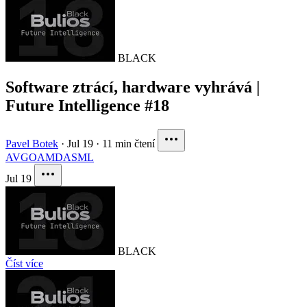
BLACK
Software ztrácí, hardware vyhrává |
Future Intelligence #18
Pavel Botek
·
Jul 19
·
11 min čtení
AVGO
AMD
ASML
Jul 19
BLACK
Číst více