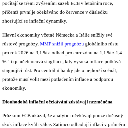
počítají se třemi zvýšeními sazeb ECB v letošním roce,
přičemž první je očekáváno do července v důsledku
zhoršující se inflační dynamiky.
Hlavní ekonomiky včetně Německa a Itálie snížily své
růstové prognózy.
MMF snížil prognózu
globálního růstu
pro rok 2026 na 3,1 % a odhad pro eurozónu na 1,1 % z 1,4
%. To je učebnicová stagflace, kdy vysoká inflace potkává
stagnující růst. Pro centrální banky jde o nejhorší scénář,
protože musí volit mezi potlačením inflace a podporou
ekonomiky.
Dlouhodobá inflační očekávání zůstávají nezměněna
Průzkum ECB ukázal, že analytici očekávají pouze dočasný
skok inflace kvůli válce. Zatímco odhadují inflaci v průměru