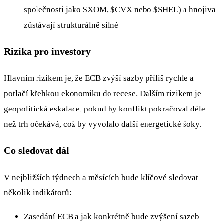
společnosti jako
$XOM
,
$CVX
nebo
$SHEL
) a hnojiva
zůstávají strukturálně silné
Rizika pro investory
Hlavním rizikem je, že ECB zvýší sazby příliš rychle a
potlačí křehkou ekonomiku do recese. Dalším rizikem je
geopolitická eskalace, pokud by konflikt pokračoval déle
než trh očekává, což by vyvolalo další energetické šoky.
Co sledovat dál
V nejbližších týdnech a měsících bude klíčové sledovat
několik indikátorů:
Zasedání ECB a jak konkrétně bude zvýšení sazeb