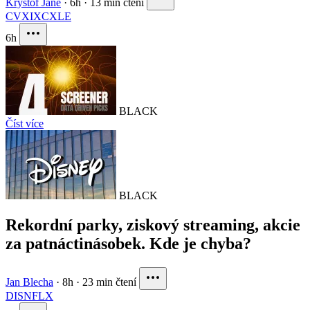
Krystof Jane
·
6h
·
13 min čtení
CVX
IXC
XLE
6h
BLACK
Číst více
BLACK
Rekordní parky, ziskový streaming, akcie
za patnáctinásobek. Kde je chyba?
Jan Blecha
·
8h
·
23 min čtení
DIS
NFLX