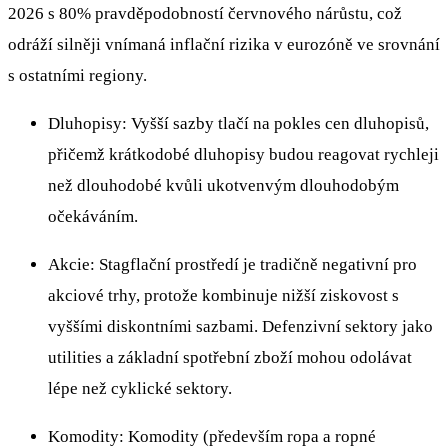
2026 s 80% pravděpodobností červnového nárůstu, což
odráží silněji vnímaná inflační rizika v eurozóně ve srovnání
s ostatními regiony.
Dluhopisy: Vyšší sazby tlačí na pokles cen dluhopisů,
přičemž krátkodobé dluhopisy budou reagovat rychleji
než dlouhodobé kvůli ukotvenvým dlouhodobým
očekáváním.
Akcie: Stagflační prostředí je tradičně negativní pro
akciové trhy, protože kombinuje nižší ziskovost s
vyššími diskontními sazbami. Defenzivní sektory jako
utilities a základní spotřební zboží mohou odolávat
lépe než cyklické sektory.
Komodity: Komodity (především ropa a ropné