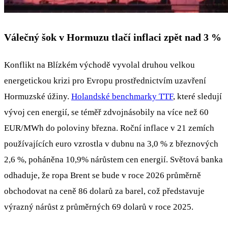
Válečný šok v Hormuzu tlačí inflaci zpět nad 3 %
Konflikt na Blízkém východě vyvolal druhou velkou
energetickou krizi pro Evropu prostřednictvím uzavření
Hormuzské úžiny.
Holandské benchmarky TTF
, které sledují
vývoj cen energií, se téměř zdvojnásobily na více než 60
EUR/MWh do poloviny března. Roční inflace v 21 zemích
používajících euro vzrostla v dubnu na 3,0 % z březnových
2,6 %, poháněna 10,9% nárůstem cen energií. Světová banka
odhaduje, že ropa Brent se bude v roce 2026 průměrně
obchodovat na ceně 86 dolarů za barel, což představuje
výrazný nárůst z průměrných 69 dolarů v roce 2025.