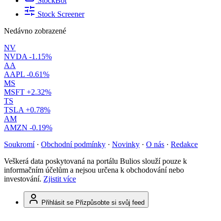
StockBot
Stock Screener
Nedávno zobrazené
NV
NVDA
-1.15%
AA
AAPL
-0.61%
MS
MSFT
+2.32%
TS
TSLA
+0.78%
AM
AMZN
-0.19%
Soukromí
·
Obchodní podmínky
·
Novinky
·
O nás
·
Redakce
Veškerá data poskytovaná na portálu Bulios slouží pouze k
informačním účelům a nejsou určena k obchodování nebo
investování.
Zjistit více
Přihlásit se
Přizpůsobte si svůj feed