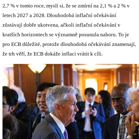
2,7 % v tomto roce, myslí si, že se zmírní na 2,1 % a 2 % v
letech 2027 a 2028. Dlouhodobá inflační očekávání
zůstávají dobře ukotvena, ačkoli inflační očekávání v
kratších horizontech se významně posunula nahoru. To je
pro ECB důležité, protože dlouhodobá očekávání znamenají,
že trh věří, že ECB dokáže inflaci vrátit k cíli.