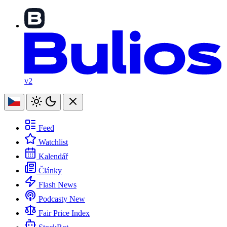
v2
Feed
Watchlist
Kalendář
Články
Flash News
Podcasty
New
Fair Price Index