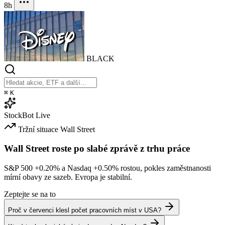
8h
BLACK
⌘
K
StockBot
Live
Tržní situace
Wall Street
Wall Street roste po slabé zprávě z trhu práce
S&P 500
+0.20%
a Nasdaq
+0.50%
rostou, pokles zaměstnanosti
mírní obavy ze sazeb. Evropa je stabilní.
Zeptejte se na to
Proč v červenci klesl počet pracovních míst v USA?