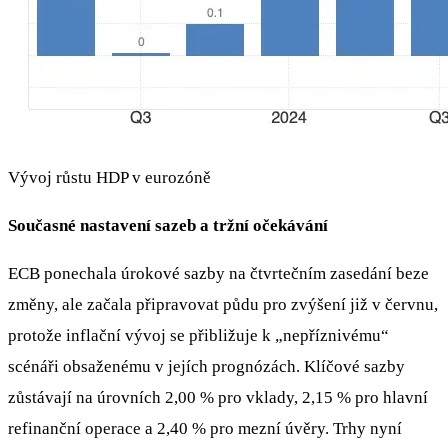
Vývoj růstu HDP v eurozóně
Současné nastavení sazeb a tržní očekávání
ECB ponechala úrokové sazby na čtvrtečním zasedání beze
změny, ale začala připravovat půdu pro zvýšení již v červnu,
protože inflační vývoj se přibližuje k „nepříznivému“
scénáři obsaženému v jejích prognózách. Klíčové sazby
zůstávají na úrovních 2,00 % pro vklady, 2,15 % pro hlavní
refinanční operace a 2,40 % pro mezní úvěry. Trhy nyní