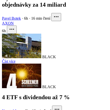
objednávky za 14 miliard
Pavel Botek
·
6h
·
16 min čtení
AXON
6h
BLACK
Číst více
BLACK
4 ETF s dividendou až 7 %