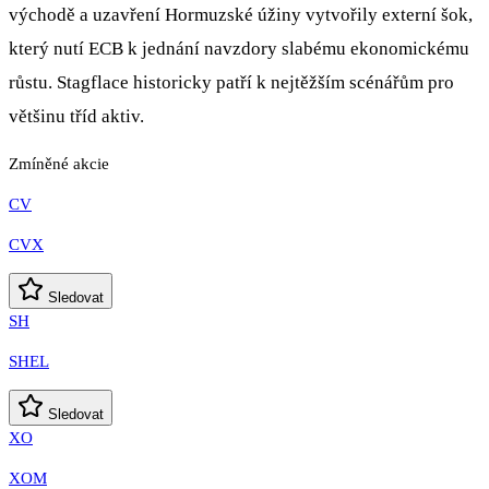
východě a uzavření Hormuzské úžiny vytvořily externí šok,
který nutí ECB k jednání navzdory slabému ekonomickému
růstu. Stagflace historicky patří k nejtěžším scénářům pro
většinu tříd aktiv.
Zmíněné akcie
CV
CVX
Sledovat
SH
SHEL
Sledovat
XO
XOM