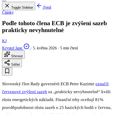
Feed
Toggle Sidebar
Články
Podle tohoto člena ECB je zvýšení sazeb
prakticky nevyhnutelné
KJ
Krystof Jane
·
5. května 2026
·
5 min čtení
Shrnout
Sdílet
Slovenský člen Rady guvernérů ECB Peter Kazimir
označil
červenové zvýšení sazeb
za „prakticky nevyhnutelné“ kvůli
růstu energetických nákladů. Finanční trhy oceňují 81%
pravděpodobnost růstu sazeb o 25 bazických bodů v červnu,