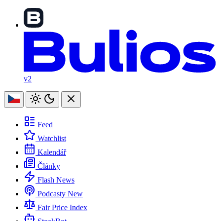
v2
Feed
Watchlist
Kalendář
Články
Flash News
Podcasty
New
Fair Price Index