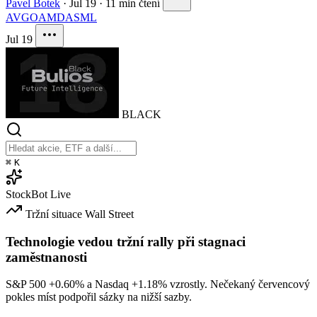
Pavel Botek
·
Jul 19
·
11 min čtení
AVGO
AMD
ASML
Jul 19
BLACK
⌘
K
StockBot
Live
Tržní situace
Wall Street
Technologie vedou tržní rally při stagnaci
zaměstnanosti
S&P 500
+0.60%
a Nasdaq
+1.18%
vzrostly. Nečekaný červencový
pokles míst podpořil sázky na nižší sazby.