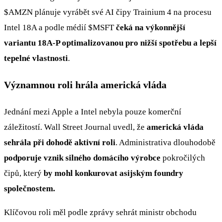
$AMZN
plánuje vyrábět své AI čipy Trainium 4 na procesu
Intel 18A a podle médií
$MSFT
čeká na výkonnější
variantu 18A-P optimalizovanou pro nižší spotřebu a lepší
tepelné vlastnosti
.
Významnou roli hrála americká vláda
Jednání mezi Apple a Intel nebyla pouze komerční
záležitostí. Wall Street Journal uvedl, že
americká vláda
sehrála při dohodě aktivní roli
. Administrativa dlouhodobě
podporuje vznik silného domácího výrobce
pokročilých
čipů, který
by mohl konkurovat asijským foundry
společnostem.
Klíčovou roli měl podle zprávy sehrát ministr obchodu