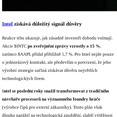
Intel
získává důležitý signál důvěry
Reakce trhu ukazuje, jak zásadně investoři dohodu vnímají.
Akcie
$INTC
po zveřejnění zprávy vzrostly o 15 %
,
zatímco
$AAPL
přidal přibližně 1,7 %. Pro Intel nejde pouze
o jednorázový kontrakt, ale především o potvrzení, že jeho
výrobní strategie začíná získávat důvěru největších
technologických firem.
I
ntel se poslední roky snažil transformovat z tradičního
návrháře procesorů na významného foundry hráče
(výrobce čipů pro externí zákazníky). Tento plán však
dlouho narážel na technologická zpoždění, slabší výtěžnost