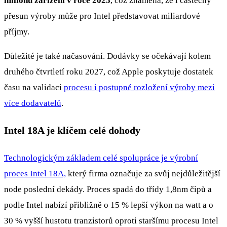
milionů zařízení v roce 2025
, což znamená, že i částečný
přesun výroby může pro Intel představovat miliardové
příjmy.
Důležité je také načasování. Dodávky se očekávají kolem
druhého čtvrtletí roku 2027, což Apple poskytuje dostatek
času na validaci
procesu i postupné rozložení výroby mezi
více dodavatelů
.
Intel 18A je klíčem celé dohody
Technologickým základem celé spolupráce je výrobní
proces Intel 18A,
který firma označuje za svůj nejdůležitější
node poslední dekády. Proces spadá do třídy 1,8nm čipů a
podle Intel nabízí přibližně o 15 % lepší výkon na watt a o
30 % vyšší hustotu tranzistorů oproti staršímu procesu Intel