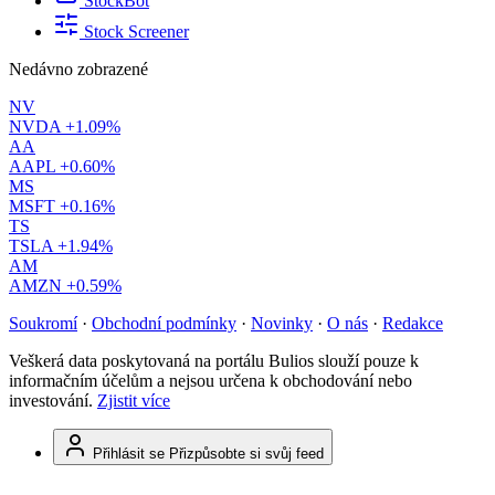
StockBot
Stock Screener
Nedávno zobrazené
NV
NVDA
+1.09%
AA
AAPL
+0.60%
MS
MSFT
+0.16%
TS
TSLA
+1.94%
AM
AMZN
+0.59%
Soukromí
·
Obchodní podmínky
·
Novinky
·
O nás
·
Redakce
Veškerá data poskytovaná na portálu Bulios slouží pouze k
informačním účelům a nejsou určena k obchodování nebo
investování.
Zjistit více
Přihlásit se
Přizpůsobte si svůj feed