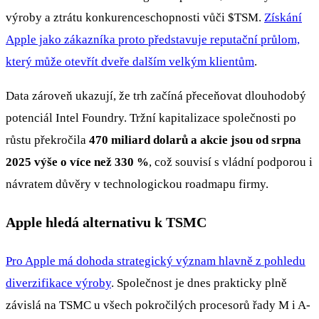
výroby a ztrátu konkurenceschopnosti vůči
$TSM
.
Získání
Apple jako zákazníka proto představuje reputační průlom,
který může otevřít dveře dalším velkým klientům
.
Data zároveň ukazují, že trh začíná přeceňovat dlouhodobý
potenciál Intel Foundry. Tržní kapitalizace společnosti po
růstu překročila
470 miliard dolarů a akcie jsou od srpna
2025 výše o více než 330 %
, což souvisí s vládní podporou i
návratem důvěry v technologickou roadmapu firmy.
Apple hledá alternativu k TSMC
Pro Apple má dohoda strategický význam hlavně z pohledu
diverzifikace výroby
. Společnost je dnes prakticky plně
závislá na TSMC u všech pokročilých procesorů řady M i A-