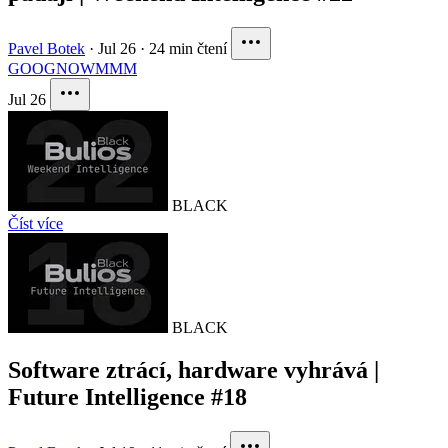
Pavel Botek
·
Jul 26
·
24 min čtení
GOOG
NOW
MMM
Jul 26
BLACK
Číst více
BLACK
Software ztrácí, hardware vyhrává |
Future Intelligence #18