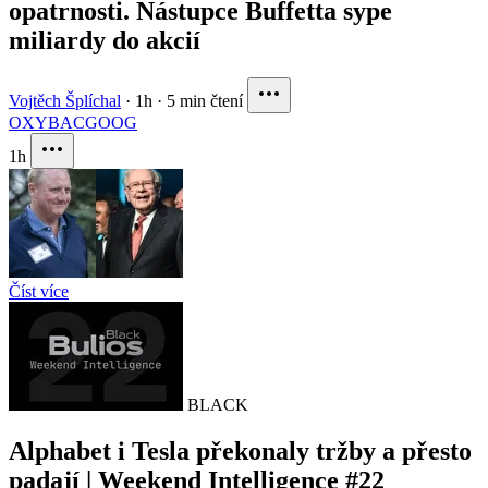
opatrnosti. Nástupce Buffetta sype
miliardy do akcií
Vojtěch Šplíchal
·
1h
·
5 min čtení
OXY
BAC
GOOG
1h
Číst více
BLACK
Alphabet i Tesla překonaly tržby a přesto
padají | Weekend Intelligence #22