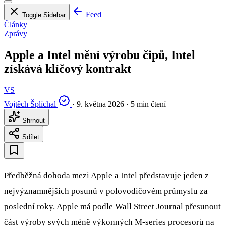
Feed
Toggle Sidebar
Články
Zprávy
Apple a Intel mění výrobu čipů, Intel
získává klíčový kontrakt
VS
Vojtěch Šplíchal
·
9. května 2026
·
5 min čtení
Shrnout
Sdílet
Předběžná dohoda mezi Apple a Intel představuje jeden z
nejvýznamnějších posunů v polovodičovém průmyslu za
poslední roky. Apple má podle Wall Street Journal přesunout
část výroby svých méně výkonných M-series procesorů na