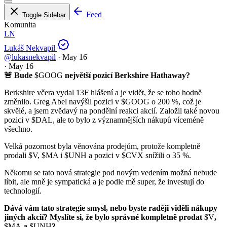
Feed
Toggle Sidebar
Komunita
LN
Lukáš Nekvapil
@lukasnekvapil
·
May 16
·
May 16
🚨 Bude
$GOOG
největší pozicí Berkshire Hathaway?
Berkshire včera vydal 13F hlášení a je vidět, že se toho hodně
změnilo. Greg Abel navýšil pozici v
$GOOG
o 200 %, což je
skvělé, a jsem zvědavý na pondělní reakci akcií. Založil také novou
pozici v
$DAL
, ale to bylo z významnějších nákupů víceméně
všechno.
Velká pozornost byla věnována prodejům, protože kompletně
prodali
$V
,
$MA
i
$UNH
a pozici v
$CVX
snížili o 35 %.
Někomu se tato nová strategie pod novým vedením možná nebude
líbit, ale mně je sympatická a je podle mě super, že investují do
technologií.
Dává vám tato strategie smysl, nebo byste raději viděli nákupy
jiných akcií? Myslíte si, že bylo správné kompletně prodat
$V
,
$MA
a
$UNH
?