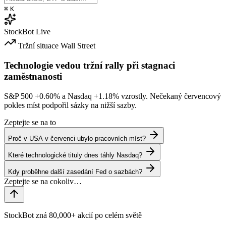
⌘
K
StockBot
Live
Tržní situace
Wall Street
Technologie vedou tržní rally při stagnaci
zaměstnanosti
S&P 500
+0.60%
a Nasdaq
+1.18%
vzrostly. Nečekaný červencový
pokles míst podpořil sázky na nižší sazby.
Zeptejte se na to
Proč v USA v červenci ubylo pracovních míst?
Které technologické tituly dnes táhly Nasdaq?
Kdy proběhne další zasedání Fed o sazbách?
StockBot zná 80,000+ akcií po celém světě