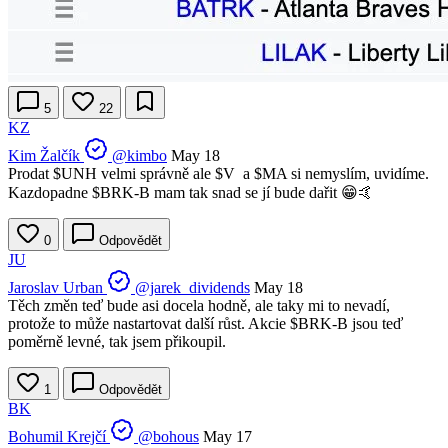
5
22
KZ
Kim Žalčík
@kimbo
May 18
Prodat
$UNH
velmi správně ale
$V
a
$MA
si nemyslím, uvidíme.
Kazdopadne
$BRK-B
mam tak snad se jí bude dařit 😁🤙
0
Odpovědět
JU
Jaroslav Urban
@jarek_dividends
May 18
Těch změn teď bude asi docela hodně, ale taky mi to nevadí,
protože to může nastartovat další růst. Akcie
$BRK-B
jsou teď
poměrně levné, tak jsem přikoupil.
1
Odpovědět
BK
Bohumil Krejčí
@bohous
May 17