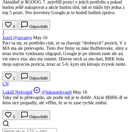
Aktuálně je
$GOOG
7. největší pozicí v jejich portfoliu a pokud
budou ještě nakupovat a akcie budou růst, tak to může být jedna z
top 5 pozic. Pro investory Googlu je to hodně bullish zpráva.
0
Odpovědět
J
Jozef
@asvanyi
May 16
Paci sa mi, ze portfolio cisti, ze sa zbavuje “drobnych” pozicii, V a
MA ma ale prekvapilo. Tieto dve firmy su take Buffetovske, silny a
teraz trochu vyklesany oligopol. Google je po silnom raste ale asi
vie nieco viac ako my ostatni. Hlavne nech sa mu dari, BRK bola
moja najvacsia pozicia, teraz az 5-6, kym oni klesaju zvysok rastie.
1
Odpovědět
LN
Lukáš Nekvapil
@lukasnekvapil
May 16
Taky mě to překvapilo, ale podle mě je to dobře. Akcie
$BRK-B
se
letos sice propadly, ale věřím, že se to zase rychle změní.
0
Odpovědět