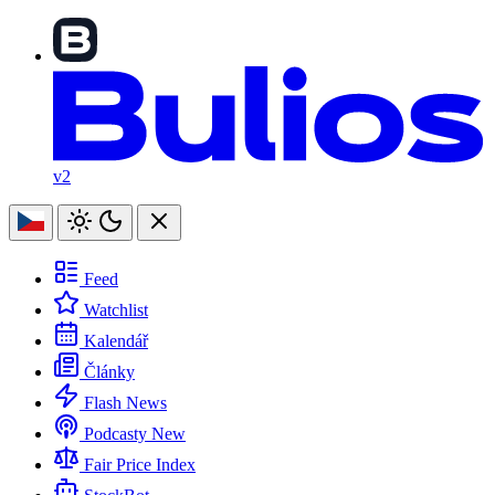
v2
Feed
Watchlist
Kalendář
Články
Flash News
Podcasty
New
Fair Price Index