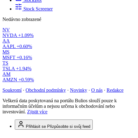
StockBot
Stock Screener
Nedávno zobrazené
NV
NVDA
+1.09%
AA
AAPL
+0.60%
MS
MSFT
+0.16%
TS
TSLA
+1.94%
AM
AMZN
+0.59%
Soukromí
·
Obchodní podmínky
·
Novinky
·
O nás
·
Redakce
Veškerá data poskytovaná na portálu Bulios slouží pouze k
informačním účelům a nejsou určena k obchodování nebo
investování.
Zjistit více
Přihlásit se
Přizpůsobte si svůj feed