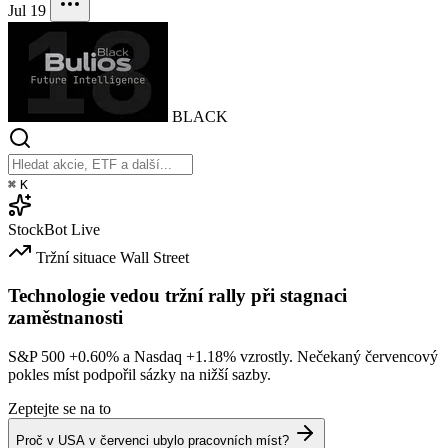
Jul 19
BLACK
⌘
K
StockBot
Live
Tržní situace
Wall Street
Technologie vedou tržní rally při stagnaci
zaměstnanosti
S&P 500
+0.60%
a Nasdaq
+1.18%
vzrostly. Nečekaný červencový
pokles míst podpořil sázky na nižší sazby.
Zeptejte se na to
Proč v USA v červenci ubylo pracovních míst?