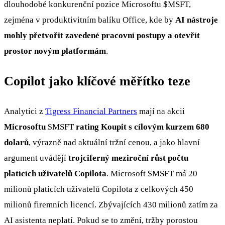
dlouhodobé konkurenční pozice Microsoftu
$MSFT
,
zejména v produktivitním balíku Office, kde by
AI nástroje
mohly přetvořit zavedené pracovní postupy a otevřít
prostor novým platformám
.
Copilot jako klíčové měřítko teze
Analytici z
Tigress Financial Partners
mají na akcii
Microsoftu
$MSFT
rating Koupit s cílovým kurzem 680
dolarů
, výrazně nad aktuální tržní cenou, a jako hlavní
argument uvádějí
trojciferný meziroční růst počtu
platících uživatelů Copilota
. Microsoft
$MSFT
má 20
milionů platících uživatelů Copilota z celkových 450
milionů firemních licencí. Zbývajících 430 milionů zatím za
AI asistenta neplatí. Pokud se to změní, tržby porostou