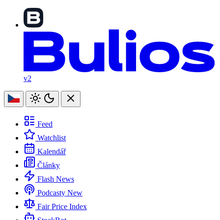
v2
Feed
Watchlist
Kalendář
Články
Flash News
Podcasty
New
Fair Price Index