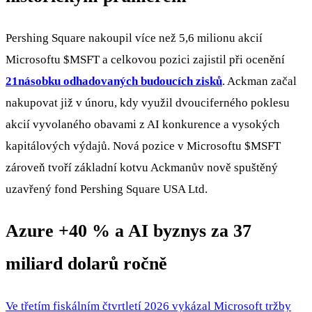
Pershing Square nakoupil více než 5,6 milionu akcií
Microsoftu
$MSFT
a celkovou pozici zajistil při ocenění
21násobku odhadovaných budoucích zisků
. Ackman začal
nakupovat již v únoru, kdy využil dvouciferného poklesu
akcií vyvolaného obavami z AI konkurence a vysokých
kapitálových výdajů. Nová pozice v Microsoftu
$MSFT
zároveň tvoří základní kotvu Ackmanův nově spuštěný
uzavřený fond Pershing Square USA Ltd.
Azure +40 % a AI byznys za 37
miliard dolarů ročně
Ve třetím fiskálním čtvrtletí 2026 vykázal Microsoft tržby