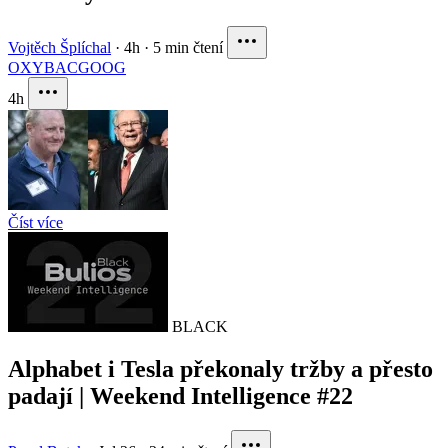
Vojtěch Šplíchal
·
4h
·
5 min čtení
OXY
BAC
GOOG
4h
Číst více
BLACK
Alphabet i Tesla překonaly tržby a přesto
padají | Weekend Intelligence #22