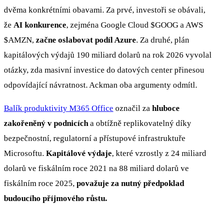
dvěma konkrétními obavami. Za prvé, investoři se obávali,
že
AI konkurence
, zejména Google Cloud
$GOOG
a AWS
$AMZN
,
začne oslabovat podíl Azure
. Za druhé, plán
kapitálových výdajů 190 miliard dolarů na rok 2026 vyvolal
otázky, zda masivní investice do datových center přinesou
odpovídající návratnost. Ackman oba argumenty odmítl.
Balík produktivity M365 Office
označil za
hluboce
zakořeněný v podnicích
a obtížně replikovatelný díky
bezpečnostní, regulatorní a přístupové infrastruktuře
Microsoftu.
Kapitálové výdaje
, které vzrostly z 24 miliard
dolarů ve fiskálním roce 2021 na 88 miliard dolarů ve
fiskálním roce 2025,
považuje za nutný předpoklad
budoucího příjmového růstu.