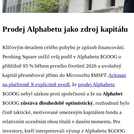
Prodej Alphabetu jako zdroj kapitálu
Klíčovým detailem celého pohybu je způsob financování.
Pershing Square snížil svůj podíl v Alphabetu
$GOOG
o
přibližně 95 % během prvního čtvrtletí 2026 a uvolněný
kapitál přesměroval přímo do Microsoftu
$MSFT
.
Ackman
na platformě X explicitně uvedl
, že
prodej Alphabetu
$GOOG
nebyl sázkou proti společnosti a že na
Alphabet
$GOOG
zůstává dlouhodobě optimistický
, rozhodnutí bylo
čistě taktické, motivované omezeným kapitálem fondu a
relativním oceněním obou titulů v daném momentu. Pro
investory, kteří interpretovali výstup z Alphabetu
$GOOG