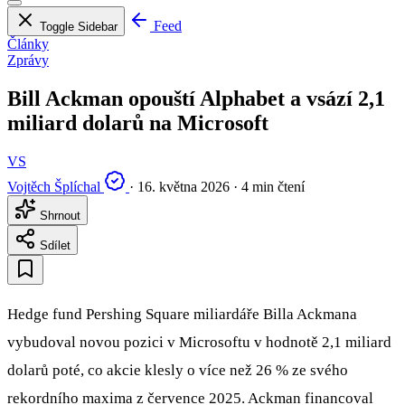
Feed
Toggle Sidebar
Články
Zprávy
Bill Ackman opouští Alphabet a vsází 2,1
miliard dolarů na Microsoft
VS
Vojtěch Šplíchal
·
16. května 2026
·
4 min čtení
Shrnout
Sdílet
Hedge fund Pershing Square miliardáře Billa Ackmana
vybudoval novou pozici v Microsoftu v hodnotě 2,1 miliard
dolarů poté, co akcie klesly o více než 26 % ze svého
rekordního maxima z července 2025. Ackman financoval