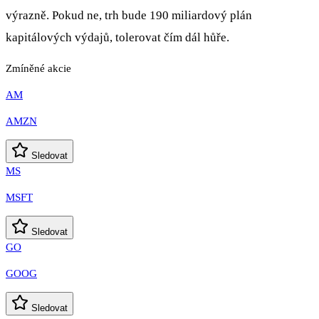
výrazně. Pokud ne, trh bude 190 miliardový plán
kapitálových výdajů, tolerovat čím dál hůře.
Zmíněné akcie
AM
AMZN
Sledovat
MS
MSFT
Sledovat
GO
GOOG
Sledovat