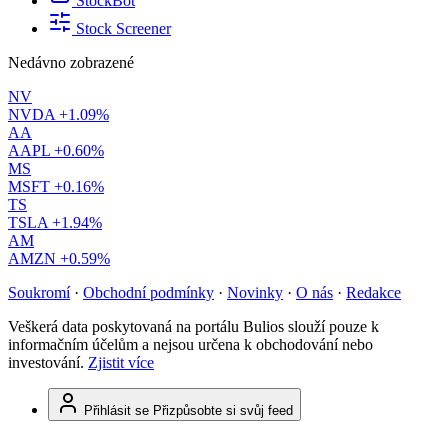
StockBot
Stock Screener
Nedávno zobrazené
NV
NVDA
+1.09%
AA
AAPL
+0.60%
MS
MSFT
+0.16%
TS
TSLA
+1.94%
AM
AMZN
+0.59%
Soukromí
·
Obchodní podmínky
·
Novinky
·
O nás
·
Redakce
Veškerá data poskytovaná na portálu Bulios slouží pouze k
informačním účelům a nejsou určena k obchodování nebo
investování.
Zjistit více
Přihlásit se
Přizpůsobte si svůj feed