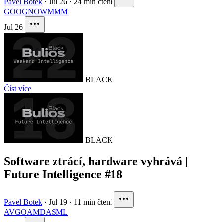
Pavel Botek
·
Jul 26
·
24 min čtení
GOOG
NOW
MMM
Jul 26
BLACK
Číst více
BLACK
Software ztrácí, hardware vyhrává |
Future Intelligence #18
Pavel Botek
·
Jul 19
·
11 min čtení
AVGO
AMD
ASML