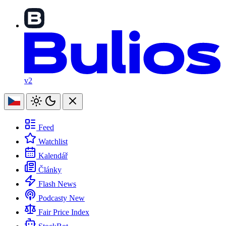
v2
Feed
Watchlist
Kalendář
Články
Flash News
Podcasty
New
Fair Price Index