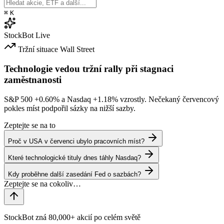
⌘
K
StockBot
Live
Tržní situace
Wall Street
Technologie vedou tržní rally při stagnaci
zaměstnanosti
S&P 500
+0.60%
a Nasdaq
+1.18%
vzrostly. Nečekaný červencový
pokles míst podpořil sázky na nižší sazby.
Zeptejte se na to
Proč v USA v červenci ubylo pracovních míst?
Které technologické tituly dnes táhly Nasdaq?
Kdy proběhne další zasedání Fed o sazbách?
StockBot zná 80,000+ akcií po celém světě