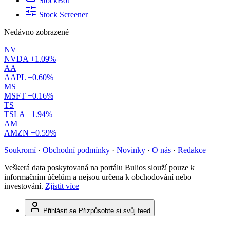
StockBot
Stock Screener
Nedávno zobrazené
NV
NVDA
+1.09%
AA
AAPL
+0.60%
MS
MSFT
+0.16%
TS
TSLA
+1.94%
AM
AMZN
+0.59%
Soukromí
·
Obchodní podmínky
·
Novinky
·
O nás
·
Redakce
Veškerá data poskytovaná na portálu Bulios slouží pouze k
informačním účelům a nejsou určena k obchodování nebo
investování.
Zjistit více
Přihlásit se
Přizpůsobte si svůj feed