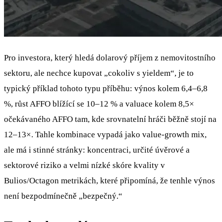
Pro investora, který hledá dolarový příjem z nemovitostního
sektoru, ale nechce kupovat „cokoliv s yieldem“, je to
typický příklad tohoto typu příběhu: výnos kolem 6,4–6,8
%, růst AFFO blížící se 10–12 % a valuace kolem 8,5×
očekávaného AFFO tam, kde srovnatelní hráči běžně stojí na
12–13×. Tahle kombinace vypadá jako value‑growth mix,
ale má i stinné stránky: koncentraci, určité úvěrové a
sektorové riziko a velmi nízké skóre kvality v
Bulios/Octagon metrikách, které připomíná, že tenhle výnos
není bezpodmínečně „bezpečný.“