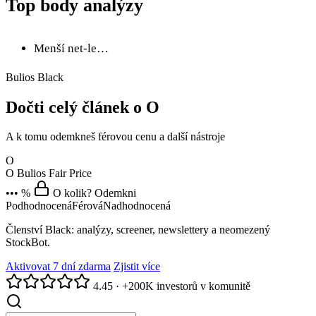
Top body analýzy
Menší net‑le…
Bulios Black
Dočti celý článek o O
A k tomu odemkneš férovou cenu a další nástroje
O
O
Bulios Fair Price
••• %
O kolik? Odemkni
Podhodnocená
Férová
Nadhodnocená
Členství Black: analýzy, screener, newslettery a neomezený
StockBot.
Aktivovat 7 dní zdarma
Zjistit více
4.45
·
+200K investorů v komunitě