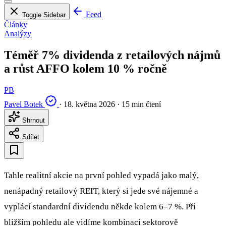
Feed
Toggle Sidebar
Články
Analýzy
Téměř 7% dividenda z retailových nájmů
a růst AFFO kolem 10 % ročně
PB
Pavel Botek
·
18. května 2026
·
15 min čtení
Shrnout
Sdílet
Tahle realitní akcie na první pohled vypadá jako malý,
nenápadný retailový REIT, který si jede své nájemné a
vyplácí standardní dividendu někde kolem 6–7 %. Při
bližším pohledu ale vidíme kombinaci sektorově