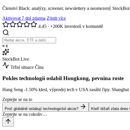
Členství Black: analýzy, screener, newslettery a neomezený StockBot
Aktivovat 7 dní zdarma
Zjistit více
4.45
·
+200K investorů v komunitě
⌘
K
StockBot
Live
Tržní situace
Čína
Pokles technologií oslabil Hongkong, pevnina roste
Hang Seng
-1.50%
klesl, výprodej tech v USA zasáhl čipy. Shangha
Zeptejte se na to
Proč globálně oslabují technologické akcie?
Kteří těžaři zlata dne