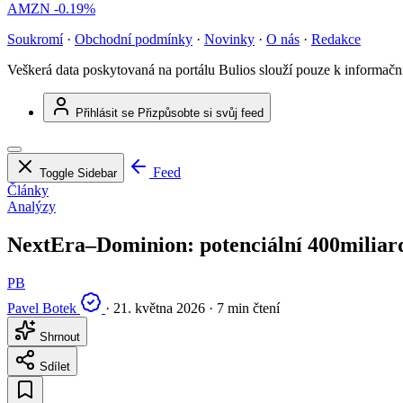
AMZN
-0.19%
Soukromí
·
Obchodní podmínky
·
Novinky
·
O nás
·
Redakce
Veškerá data poskytovaná na portálu Bulios slouží pouze k informač
Přihlásit se
Přizpůsobte si svůj feed
Feed
Toggle Sidebar
Články
Analýzy
NextEra–Dominion: potenciální 400miliard
PB
Pavel Botek
·
21. května 2026
·
7 min čtení
Shrnout
Sdílet