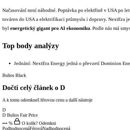
Načasování není náhodné. Poptávka po elektřině v USA po le
továren do USA a elektrifikaci průmyslu i dopravy. NextEra j
byl
energetický gigant pro AI ekonomiku
. Podle nás má smys
Top body analýzy
Jednání: NextEra Energy jedná o převzetí Dominion Ene
Bulios Black
Dočti celý článek o D
A k tomu odemkneš férovou cenu a další nástroje
D
D
Bulios Fair Price
••• %
O kolik? Odemkni
Podhodnocená
Férová
Nadhodnocená