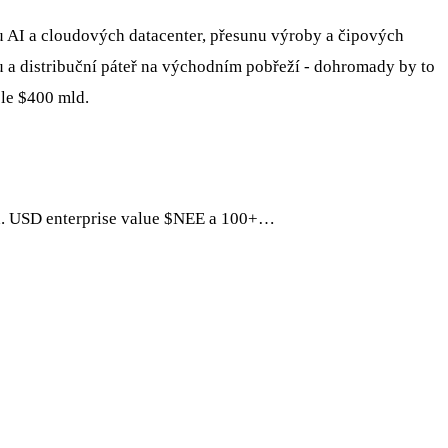
u AI a cloudových datacenter, přesunu výroby a čipových
u a distribuční páteř na východním pobřeží - dohromady by to
sle $400 mld.
d. USD enterprise value
$NEE
a 100+…