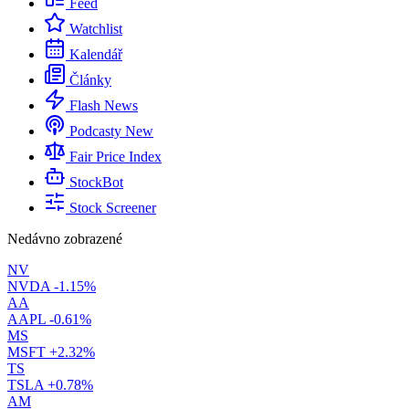
Feed
Watchlist
Kalendář
Články
Flash News
Podcasty
New
Fair Price Index
StockBot
Stock Screener
Nedávno zobrazené
NV
NVDA
-1.15%
AA
AAPL
-0.61%
MS
MSFT
+2.32%
TS
TSLA
+0.78%
AM