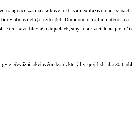
tech stagnace začíná skokově růst kvůli explozivnímu rozmach
e lídr v obnovitelných zdrojích, Dominion má silnou přenosovo
l se teď bavit hlavně o dopadech, smyslu a rizicích, ne jen o čí
rgy v převážně akciovém dealu, který by spojil zhruba 300 ml