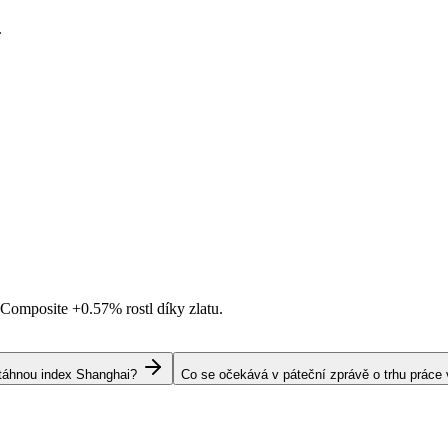
.
i Composite
+0.57%
rostl díky zlatu.
s táhnou index Shanghai?
Co se očekává v páteční zprávě o trhu práce