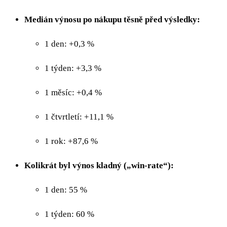
Medián výnosu po nákupu těsně před výsledky:
1 den: +0,3 %
1 týden: +3,3 %
1 měsíc: +0,4 %
1 čtvrtletí: +11,1 %
1 rok: +87,6 %
Kolikrát byl výnos kladný („win‑rate“):
1 den: 55 %
1 týden: 60 %