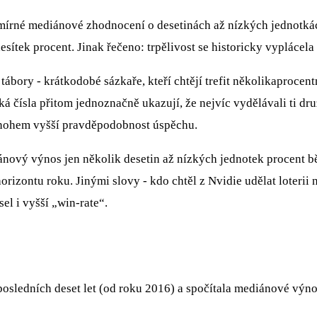
mírné mediánové zhodnocení o desetinách až nízkých jednotkác
esítek procent. Jinak řečeno: trpělivost se historicky vyplácela
tábory - krátkodobé sázkaře, kteří chtějí trefit několikaprocent
cká čísla přitom jednoznačně ukazují, že nejvíc vydělávali ti dr
mnohem vyšší pravděpodobnost úspěchu.
nový výnos jen několik desetin až nízkých jednotek procent bě
orizontu roku. Jinými slovy - kdo chtěl z Nvidie udělat loterii
el i vyšší „win‑rate“.
osledních deset let (od roku 2016) a spočítala mediánové výno