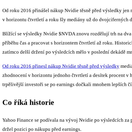
Od roku 2016 přinášel nákup Nvidie těsně před výsledky jen 
v horizontu čtvrtletí a roku šly mediány už do dvojciferných d
Blížící se výsledky Nvidie
$NVDA
znovu rozdělují trh na dva 
příběhu čas a pracovat s horizontem čtvrtletí až roku. Histori
zatímco delší držení po výsledcích mělo v poslední dekádě 
Od roku 2016 přinesl nákup Nvidie těsně před výsledky
mediá
zhodnocení v horizontu jednoho čtvrtletí a desítek procent v h
trpělivější investoři se po earnings dočkali mnohem lepších čís
Co říká historie
Yahoo Finance se podívala na vývoj Nvidie po výsledcích za p
držel pozici po nákupu před earnings.