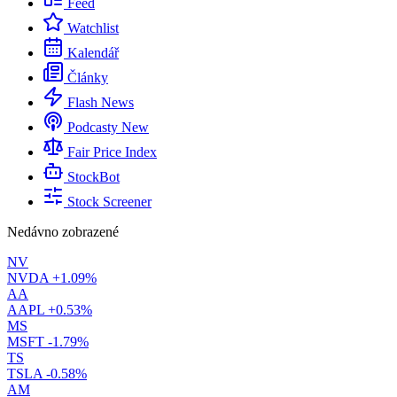
Feed
Watchlist
Kalendář
Články
Flash News
Podcasty
New
Fair Price Index
StockBot
Stock Screener
Nedávno zobrazené
NV
NVDA
+1.09%
AA
AAPL
+0.53%
MS
MSFT
-1.79%
TS
TSLA
-0.58%
AM