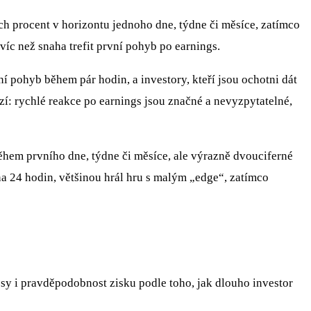
h procent v horizontu jednoho dne, týdne či měsíce, zatímco
 víc než snaha trefit první pohyb po earnings.
ní pohyb během pár hodin, a investory, kteří jsou ochotni dát
uzí: rychlé reakce po earnings jsou značné a nevyzpytatelné,
hem prvního dne, týdne či měsíce, ale výrazně dvouciferné
 na 24 hodin, většinou hrál hru s malým „edge“, zatímco
sy i pravděpodobnost zisku podle toho, jak dlouho investor