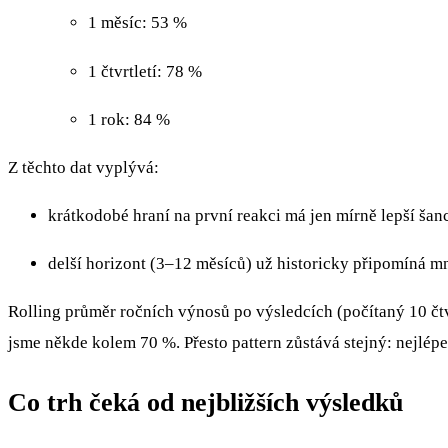
1 měsíc: 53 %
1 čtvrtletí: 78 %
1 rok: 84 %
Z těchto dat vyplývá:
krátkodobé hraní na první reakci má jen mírně lepší šan
delší horizont (3–12 měsíců) už historicky připomíná m
Rolling průměr ročních výnosů po výsledcích (počítaný 10 čtv
jsme někde kolem 70 %. Přesto pattern zůstává stejný: nejlépe 
Co trh čeká od nejbližších výsledků