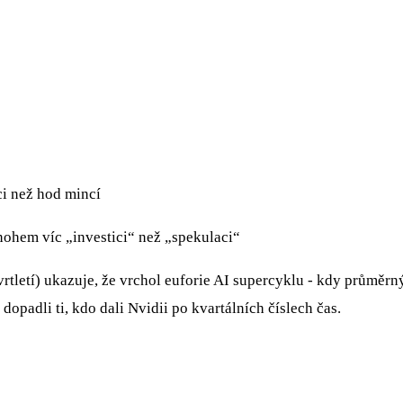
ci než hod mincí
nohem víc „investici“ než „spekulaci“
rtletí) ukazuje, že vrchol euforie AI supercyklu - kdy průměrn
dopadli ti, kdo dali Nvidii po kvartálních číslech čas.