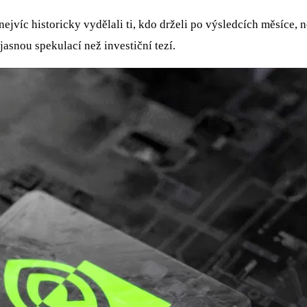
e nejvíc historicky vydělali ti, kdo drželi po výsledcích měsíce
jasnou spekulací než investiční tezí.