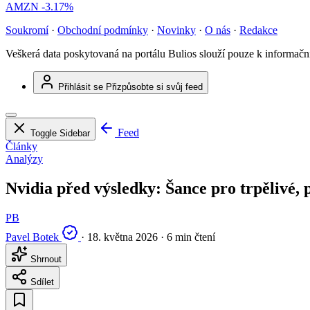
AMZN
-3.17%
Soukromí
·
Obchodní podmínky
·
Novinky
·
O nás
·
Redakce
Veškerá data poskytovaná na portálu Bulios slouží pouze k informač
Přihlásit se
Přizpůsobte si svůj feed
Feed
Toggle Sidebar
Články
Analýzy
Nvidia před výsledky: Šance pro trpělivé, 
PB
Pavel Botek
·
18. května 2026
·
6 min čtení
Shrnout
Sdílet